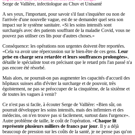
Serge de Vallière, infectiologue au Chuv et Unisanté
A ses yeux, l'important, pour savoir s'il faut s'inquiéter ou non de
l'arrivée d'une nouvelle vague, est de se demander quel sera son
impact sur le système sanitaire. «Si les soins intensifs sont
surchargés avec des patients souffrant de la maladie Covid, vous ne
pouvez pas utiliser ces lits pour d'autres choses.»
Conséquence: les opérations non urgentes doivent être reportées.
«Cela va avoir une répercussion sur le bien-être de ces gens.
Leur
prise en charge sera retardée et leurs souffrances prolongées»
,
détaille le spécialiste tout en précisant que le retard pris l'an passé n'a
pas encore été résorbé.
Mais alors, ne pourrait-on pas augmenter les capacités d'accueil des
hôpitaux suisses afin d'éviter la surcharge et de pouvoir, très
égoïstement, ne pas se préoccuper de la cinquième, de la sixième et
de toutes les vagues à venir?
Ce n'est pas si facile, à écouter Serge de Vallière: «Bien sûr, on
pourrait développer les soins intensifs, mais des infirmiers et des
médecins, on n'en trouve pas si facilement, surtout dans l'urgence».
Autre problème de taille, le coût de l'opération. «
Chaque lit
représente plusieurs milliers de francs par jour
. Il y a déjà
beaucoup de pression sur les coûts de la santé, je ne pense pas qu'on