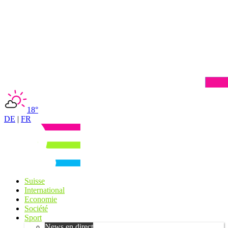
18°
DE
|
FR
Suisse
International
Economie
Société
Sport
News en direct