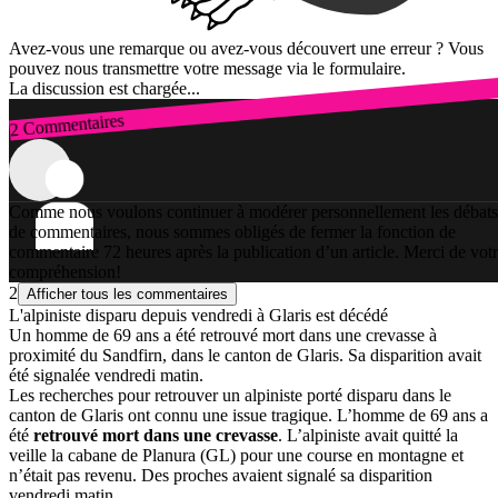
Avez-vous une remarque ou avez-vous découvert une erreur ? Vous
pouvez nous transmettre votre message via le formulaire.
La discussion est chargée...
2 Commentaires
Connexion
Comme nous voulons continuer à modérer personnellement les débats
de commentaires, nous sommes obligés de fermer la fonction de
commentaire 72 heures après la publication d’un article. Merci de vot
compréhension!
2
Afficher tous les commentaires
L'alpiniste disparu depuis vendredi à Glaris est décédé
Un homme de 69 ans a été retrouvé mort dans une crevasse à
proximité du Sandfirn, dans le canton de Glaris. Sa disparition avait
été signalée vendredi matin.
Les recherches pour retrouver un alpiniste porté disparu dans le
canton de Glaris ont connu une issue tragique. L’homme de 69 ans a
été
retrouvé mort dans une crevasse
. L’alpiniste avait quitté la
veille la cabane de Planura (GL) pour une course en montagne et
n’était pas revenu. Des proches avaient signalé sa disparition
vendredi matin.