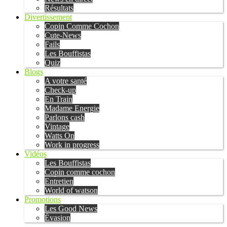
Résultats
Divertissement
Copin Comme Cochon
Cute-News
Fails
Les Bouffistas
Quiz
Blogs
A votre santé
Check-up
En Train
Madame Energie
Parlons cash
Vintage
Watts On
Work in progress
Vidéos
Les Bouffistas
Copin comme cochon
Entretien
World of watson
Promotions
Les Good News
Évasion