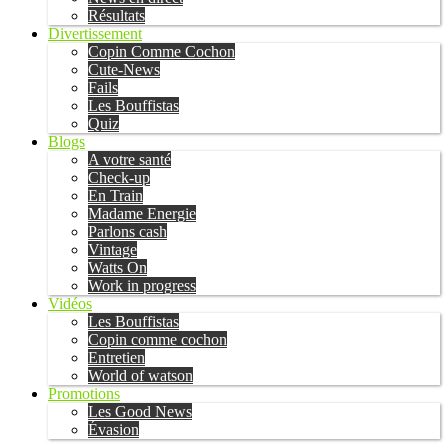
Résultats
Divertissement
Copin Comme Cochon
Cute-News
Fails
Les Bouffistas
Quiz
Blogs
A votre santé
Check-up
En Train
Madame Energie
Parlons cash
Vintage
Watts On
Work in progress
Vidéos
Les Bouffistas
Copin comme cochon
Entretien
World of watson
Promotions
Les Good News
Évasion