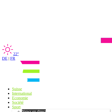
22°
DE
|
FR
Suisse
International
Economie
Société
Sport
News en direct