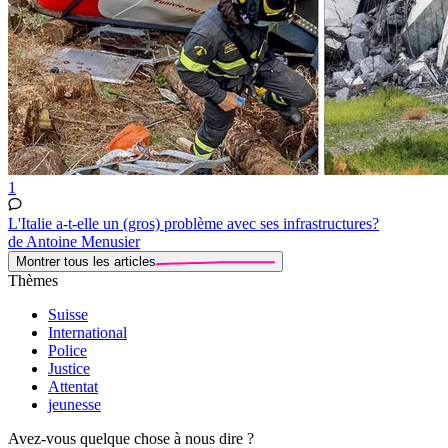
1
L'Italie a-t-elle un (gros) problème avec ses infrastructures?
de Antoine Menusier
Montrer tous les articles
Thèmes
Suisse
International
Police
Justice
Attentat
jeunesse
Avez-vous quelque chose à nous dire ?