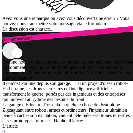
Avez-vous une remarque ou avez-vous découvert une erreur ? Vous
pouvez nous transmettre votre message via le formulaire.
La discussion est chargée...
0 Commentaires
Connexion
Comme nous voulons continuer à modérer personnellement les débats
de commentaires, nous sommes obligés de fermer la fonction de
commentaire 72 heures après la publication d’un article. Merci de vot
compréhension!
Il combat Poutine depuis son garage: «J'ai un projet d'oiseau robot»
En Ukraine, les drones terrestres et l'intelligence artificielle
transforment la guerre, portés par des ingénieurs et des entreprises
qui innovent au rythme des besoins du front.
Le garage d'Edouard Trotsenko a quelque chose de dystopique.
Zigzaguant entre robots, armes et ordinateurs, l'ingénieur ukrainien
peine à cacher son excitation, vantant pêle-mêle ses drones terrestres
et ses prototypes futuristes. Habité, il lance:
L’article
0