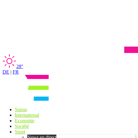
28°
DE
|
FR
Suisse
International
Economie
Société
Sport
News en direct