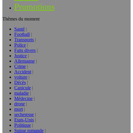
Promotions
Thèmes du moment
Santé
Football
Transports
Police
Faits divers
Justice
Allemagne
Crime
Accident
voiture
Décès
Canicule
maladie
Médecine
drone
mort
secheresse
Etats-Unis
Politique
Suisse romande