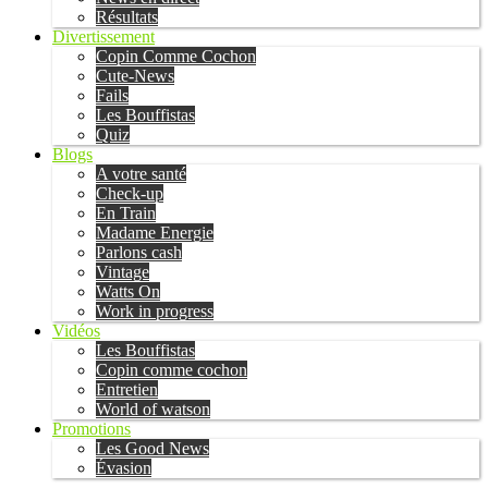
Résultats
Divertissement
Copin Comme Cochon
Cute-News
Fails
Les Bouffistas
Quiz
Blogs
A votre santé
Check-up
En Train
Madame Energie
Parlons cash
Vintage
Watts On
Work in progress
Vidéos
Les Bouffistas
Copin comme cochon
Entretien
World of watson
Promotions
Les Good News
Évasion