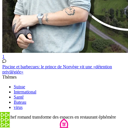
1
Piscine et barbecues: le prince de Norvège vit une «détention
privilégiée»
Thèmes
Suisse
International
Santé
Bateau
virus
Ce chef romand transforme des espaces en restaurant éphémère