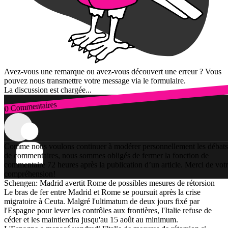
Avez-vous une remarque ou avez-vous découvert une erreur ? Vous
pouvez nous transmettre votre message via le formulaire.
La discussion est chargée...
0 Commentaires
Connexion
Comme nous voulons continuer à modérer personnellement les débats
de commentaires, nous sommes obligés de fermer la fonction de
commentaire 72 heures après la publication d’un article. Merci de vot
compréhension!
Schengen: Madrid avertit Rome de possibles mesures de rétorsion
Le bras de fer entre Madrid et Rome se poursuit après la crise
migratoire à Ceuta. Malgré l'ultimatum de deux jours fixé par
l'Espagne pour lever les contrôles aux frontières, l'Italie refuse de
céder et les maintiendra jusqu'au 15 août au minimum.