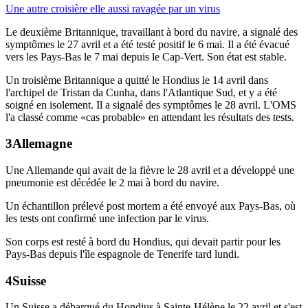
Une autre croisière elle aussi ravagée par un virus
Le deuxième Britannique, travaillant à bord du navire, a signalé des
symptômes le 27 avril et a été testé positif le 6 mai. Il a été évacué
vers les Pays-Bas le 7 mai depuis le Cap-Vert. Son état est stable.
Un troisième Britannique a quitté le Hondius le 14 avril dans
l'archipel de Tristan da Cunha, dans l'Atlantique Sud, et y a été
soigné en isolement. Il a signalé des symptômes le 28 avril. L'OMS
l'a classé comme «cas probable» en attendant les résultats des tests.
Allemagne
Une Allemande qui avait de la fièvre le 28 avril et a développé une
pneumonie est décédée le 2 mai à bord du navire.
Un échantillon prélevé post mortem a été envoyé aux Pays-Bas, où
les tests ont confirmé une infection par le virus.
Son corps est resté à bord du Hondius, qui devait partir pour les
Pays-Bas depuis l'île espagnole de Tenerife tard lundi.
Suisse
Un Suisse a débarqué du Hondius à Sainte-Hélène le 22 avril et s'est