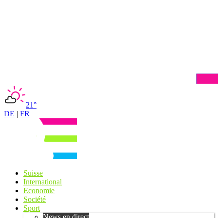
21°
DE
|
FR
Suisse
International
Economie
Société
Sport
News en direct