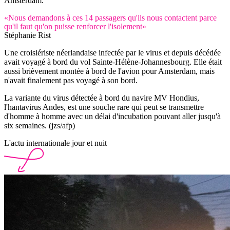
Amsterdam.
«Nous demandons à ces 14 passagers qu'ils nous contactent parce
qu'il faut qu'on puisse renforcer l'isolement»
Stéphanie Rist
Une croisiériste néerlandaise infectée par le virus et depuis décédée
avait voyagé à bord du vol Sainte-Hélène-Johannesbourg. Elle était
aussi brièvement montée à bord de l'avion pour Amsterdam, mais
n'avait finalement pas voyagé à son bord.
La variante du virus détectée à bord du navire MV Hondius,
l'hantavirus Andes, est une souche rare qui peut se transmettre
d'homme à homme avec un délai d'incubation pouvant aller jusqu'à
six semaines. (jzs/afp)
L'actu internationale jour et nuit