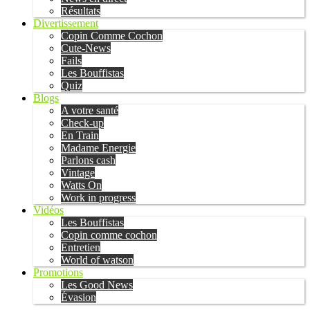
Résultats
Divertissement
Copin Comme Cochon
Cute-News
Fails
Les Bouffistas
Quiz
Blogs
A votre santé
Check-up
En Train
Madame Energie
Parlons cash
Vintage
Watts On
Work in progress
Vidéos
Les Bouffistas
Copin comme cochon
Entretien
World of watson
Promotions
Les Good News
Évasion