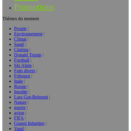
Promotions
Thèmes du moment
People
Environnement
Climat
Santé
Cinéma
Donald Trump
Football
Ski Alpin
Faits divers
Fribourg
Italie
Russie
Insolite
Lara Gut-Behrami
Nature
guerre
avion
FIFA
Gianni Infantino
Vaud