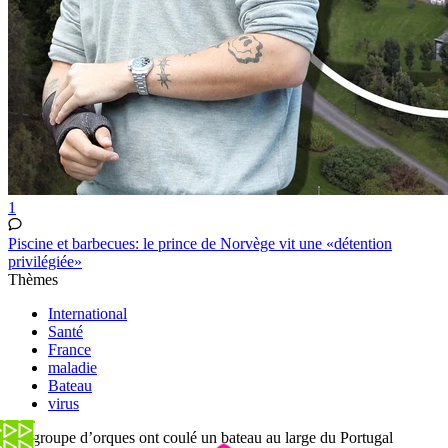
1
Piscine et barbecues: le prince de Norvège vit une «détention
privilégiée»
Thèmes
International
Santé
France
maladie
Bateau
virus
Un groupe d’orques ont coulé un bateau au large du Portugal