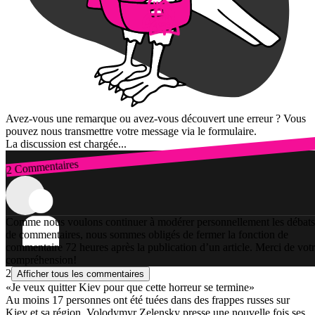
Avez-vous une remarque ou avez-vous découvert une erreur ? Vous
pouvez nous transmettre votre message via le formulaire.
La discussion est chargée...
2 Commentaires
Connexion
Comme nous voulons continuer à modérer personnellement les débats
de commentaires, nous sommes obligés de fermer la fonction de
commentaire 72 heures après la publication d’un article. Merci de vot
compréhension!
2
Afficher tous les commentaires
«Je veux quitter Kiev pour que cette horreur se termine»
Au moins 17 personnes ont été tuées dans des frappes russes sur
Kiev et sa région. Volodymyr Zelensky presse une nouvelle fois ses