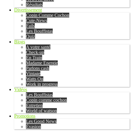
Résultats
Divertissement
Copin Comme Cochon
Cute-News
Fails
Les Bouffistas
Quiz
Blogs
A votre santé
Check-up
En Train
Madame Energie
Parlons cash
Vintage
Watts On
Work in progress
Vidéos
Les Bouffistas
Copin comme cochon
Entretien
World of watson
Promotions
Les Good News
Évasion