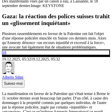
Des manifestants visés par un canon à eau, à Lausanne, le 18
septembre dernier.
Image: KEYSTONE
Gaza: la réaction des polices suisses trahit
un «glissement inquiétant»
Plusieurs rassemblements en faveur de la Palestine ont fait l'objet
d'une réponse policière musclée en Suisse ces derniers mois. Alors
qu'Amnesty dénonce «un recours injustifié et excessif à la force»,
une avocate fait également état de situations problématiques.
18
19.12.2025, 05:32
19.12.2025, 05:32
Alberto Silini
Suivez-moi
La manifestation en faveur de la Palestine qui s'était tenue à Berne le
11 octobre dernier avait beaucoup fait parler. D'un côté, à cause des
dommages à la propriété commis par quelques individus, de l'autre
par la réponse policière, jugée par certains «injustifiée» et
«excessive». C'est ce qu'indique Amnesty International ce mardi,