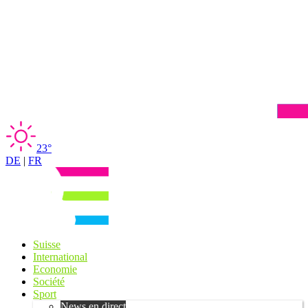
23°
DE
|
FR
Suisse
International
Economie
Société
Sport
News en direct