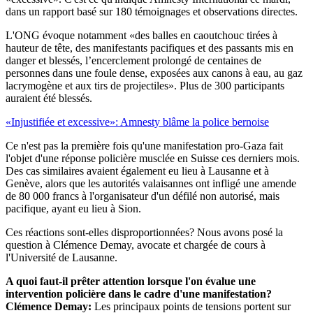
dans un rapport basé sur 180 témoignages et observations directes.
L'ONG évoque notamment «des balles en caoutchouc tirées à
hauteur de tête, des manifestants pacifiques et des passants mis en
danger et blessés, l’encerclement prolongé de centaines de
personnes dans une foule dense, exposées aux canons à eau, au gaz
lacrymogène et aux tirs de projectiles». Plus de 300 participants
auraient été blessés.
«Injustifiée et excessive»: Amnesty blâme la police bernoise
Ce n'est pas la première fois qu'une manifestation pro-Gaza fait
l'objet d'une réponse policière musclée en Suisse ces derniers mois.
Des cas similaires avaient également eu lieu à Lausanne et à
Genève, alors que les autorités valaisannes ont infligé une amende
de 80 000 francs à l'organisateur d'un défilé non autorisé, mais
pacifique, ayant eu lieu à Sion.
Ces réactions sont-elles disproportionnées? Nous avons posé la
question à Clémence Demay, avocate et chargée de cours à
l'Université de Lausanne.
A quoi faut-il prêter attention lorsque l'on évalue une
intervention policière dans le cadre d'une manifestation?
Clémence Demay:
Les principaux points de tensions portent sur