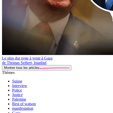
Le plus dur reste à venir à Gaza
de Thomas Seibert, Istanbul
Montrer tous les articles
Thèmes
Suisse
Interview
Police
Justice
Palestine
Best of watson
manifestation
Gaza