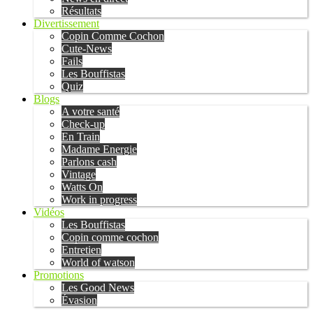
Résultats
Divertissement
Copin Comme Cochon
Cute-News
Fails
Les Bouffistas
Quiz
Blogs
A votre santé
Check-up
En Train
Madame Energie
Parlons cash
Vintage
Watts On
Work in progress
Vidéos
Les Bouffistas
Copin comme cochon
Entretien
World of watson
Promotions
Les Good News
Évasion