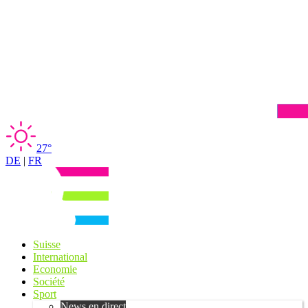
27°
DE
|
FR
Suisse
International
Economie
Société
Sport
News en direct