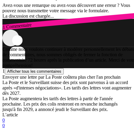
Avez-vous une remarque ou avez-vous découvert une erreur ? Vous
pouvez nous transmettre votre message via le formulaire.
La discussion est chargée...
1 Commentaire
Connexion
Comme nous voulons continuer à modérer personnellement les débats
de commentaires, nous sommes obligés de fermer la fonction de
commentaire 72 heures après la publication d’un article. Merci de vot
compréhension!
1
Afficher tous les commentaires
Envoyer une lettre par La Poste coûtera plus cher l'an prochain
La Poste et le Surveillant suisse des prix sont parvenus à un accord
après «d'intenses négociations». Les tarifs des lettres vont augmenter
dès 2027.
La Poste augmentera les tarifs des lettres à partir de l'année
prochaine. Les prix des colis resteront en revanche inchangés
jusqu'à fin 2029, a annoncé jeudi le Surveillant des prix.
L’article
0
0