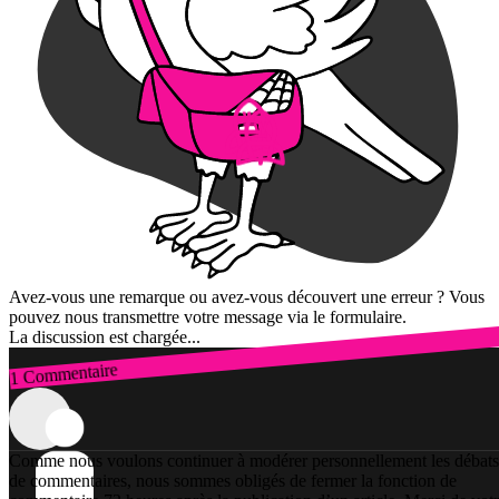
Avez-vous une remarque ou avez-vous découvert une erreur ? Vous
pouvez nous transmettre votre message via le formulaire.
La discussion est chargée...
1 Commentaire
Connexion
Comme nous voulons continuer à modérer personnellement les débats
de commentaires, nous sommes obligés de fermer la fonction de