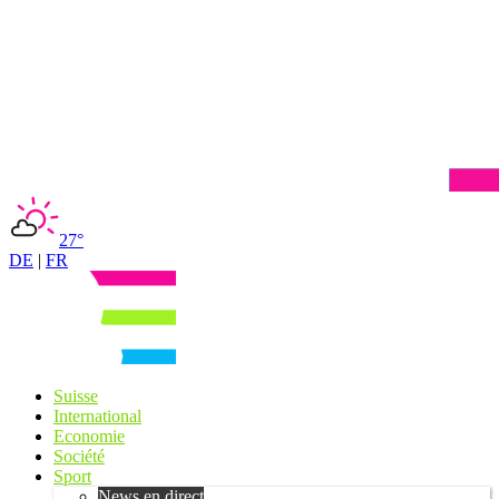
27°
DE
|
FR
Suisse
International
Economie
Société
Sport
News en direct