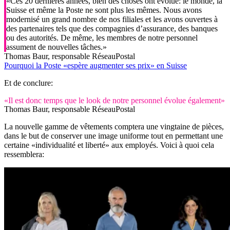
«Ces 20 dernières années, bien des choses ont évolué: le monde, la
Suisse et même la Poste ne sont plus les mêmes. Nous avons
modernisé un grand nombre de nos filiales et les avons ouvertes à
des partenaires tels que des compagnies d’assurance, des banques
ou des autorités. De même, les membres de notre personnel
assument de nouvelles tâches.»
Thomas Baur, responsable RéseauPostal
Pourquoi la Poste «espère augmenter ses prix» en Suisse
Et de conclure:
«Il est donc temps que le look de notre personnel évolue également»
Thomas Baur, responsable RéseauPostal
La nouvelle gamme de vêtements comptera une vingtaine de pièces,
dans le but de conserver une image uniforme tout en permettant une
certaine «individualité et liberté» aux employés. Voici à quoi cela
ressemblera: