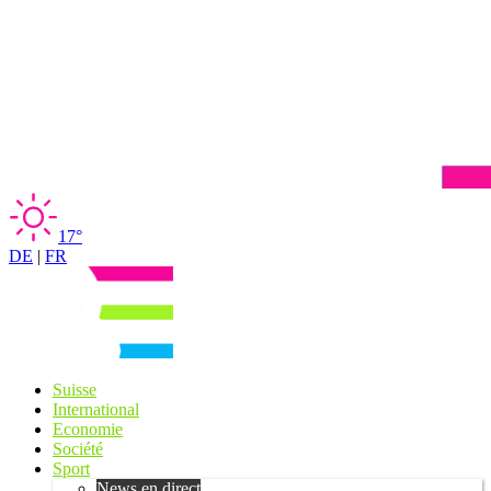
17°
DE
|
FR
Suisse
International
Economie
Société
Sport
News en direct