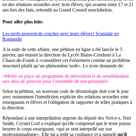
eu des relations sexuelles avec trois élèves, qui avaient entre 17 et 21
ans lors des faits, rebondit au Grand Conseil neuchâtelois.
Pour aller plus loin:
Les profs peuvent-ils coucher avec leurs élèves? Scandale en
Romandie
A la suite de cette affaire, une pétition en ligne a été lancée le 5
janvier, qui enjoint la direction du Lycée Blaise-Cendrars à La
Chaux-de-Fonds à «considérer cet évènement comme un problème
structurel plutôt qu’un phénomène isolé». Le texte demande de:
«Mettre en place un programme de prévention et de sensibilisation
aux abus de pouvoir pour l’ensemble de son personnel»
Selon la pétition, un nouveau code de déontologie doit voir le jour
avec notamment l'interdiction explicite des relations sexuelles ente
enseignants et élèves et l'obligation de rapporter de telles pratiques à
la direction.
Répondant à une interpellation urgente du député des Vert-e-s, Niel
Smith, Crystel Graf a expliqué qu'elle comprend que le texte puisse
heurter le corps enseignant, «qui se sent interpellé sur son
professionnalisme». Elle lui a redit sa confiance et a rappelé
qu'il