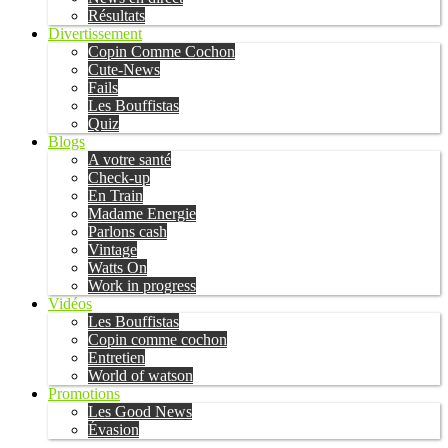
Résultats
Divertissement
Copin Comme Cochon
Cute-News
Fails
Les Bouffistas
Quiz
Blogs
A votre santé
Check-up
En Train
Madame Energie
Parlons cash
Vintage
Watts On
Work in progress
Vidéos
Les Bouffistas
Copin comme cochon
Entretien
World of watson
Promotions
Les Good News
Évasion