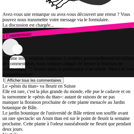
Avez-vous une remarque ou avez-vous découvert une erreur ? Vous
pouvez nous transmettre votre message via le formulaire.
La discussion est chargée...
1 Commentaire
Connexion
Comme nous voulons continuer à modérer personnellement les débats
de commentaires, nous sommes obligés de fermer la fonction de
commentaire 72 heures après la publication d’un article. Merci de vot
compréhension!
1
Afficher tous les commentaires
Le «pénis du titan» va fleurir en Suisse
Elle est rare, c'est la plus grande du monde, elle pue le cadavre et on
la surnomme le «pénis du titan»: autant de raisons de ne pas
manquer la floraison prochaine de cette plante menacée au Jardin
botanique de Bâle.
Le jardin botanique de l'université de Bâle retient son souffle avant
un rare spectacle: un Arum titan est sur le point de fleurir la semaine
prochaine. Cette plante à l'odeur nauséabonde ne fleurit que pendant
deux jours.