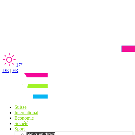
17°
DE
|
FR
Suisse
International
Economie
Société
Sport
News en direct