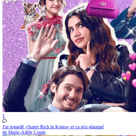
1
J'ai regardé «Super Rich in Korea» et ça m'a glauqué
de Marie-Adèle Copin