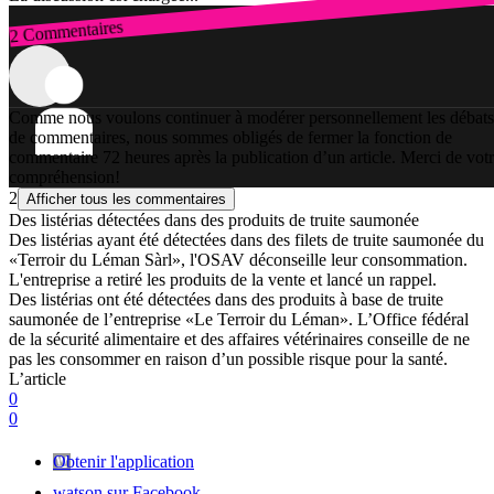
2 Commentaires
Connexion
Comme nous voulons continuer à modérer personnellement les débats
de commentaires, nous sommes obligés de fermer la fonction de
commentaire 72 heures après la publication d’un article. Merci de vot
compréhension!
2
Afficher tous les commentaires
Des listérias détectées dans des produits de truite saumonée
Des listérias ayant été détectées dans des filets de truite saumonée du
«Terroir du Léman Sàrl», l'OSAV déconseille leur consommation.
L'entreprise a retiré les produits de la vente et lancé un rappel.
Des listérias ont été détectées dans des produits à base de truite
saumonée de l’entreprise «Le Terroir du Léman». L’Office fédéral
de la sécurité alimentaire et des affaires vétérinaires conseille de ne
pas les consommer en raison d’un possible risque pour la santé.
L’article
0
0
Obtenir l'application
watson sur Facebook