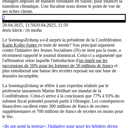
étrangers imposés de manière forfaitaire en Suisse, pour financer la
transition climatique. Une fiscaliste nous donne le point de vue de
ses riches clients.
2
20.04.2025, 11:59
20.04.2025, 11:59
doris kleck / ch media
Le
SonntagsZeitung
a-t-il surpris la présidente de la Confédération
Karin Keller-Sutter
en train de mentir? Son principal argument
contre l'initiative des Jeunes Socialistes (JS) ne tient pas la route, a
récemment rapporté le journal dominical. Celui-ci a argumenté que
l'affirmation selon laquelle l'introduction d'
un impôt sur les
successions de 50% pour les fortunes de 50 millions de francs
et
plus entraînerait une baisse des recettes reposait sur une base de
données incomplète.
La
SonntagsZeitung
se réfère à une expertise réalisée par le
professeur lausannois Marius Brülhart sur mandat de la
Confédération. Celui-ci arrive à la conclusion que 77% à 93% du
substrat fiscal potentiel pourrait partir à l'étranger. Les conséquences
financières oscillent entre 300 millions de francs de recettes
supplémentaires et 700 millions de francs de recettes en moins pour
le fisc.
«Ils ont semé la terreur»: l'initiative pour taxer les héritiers divise