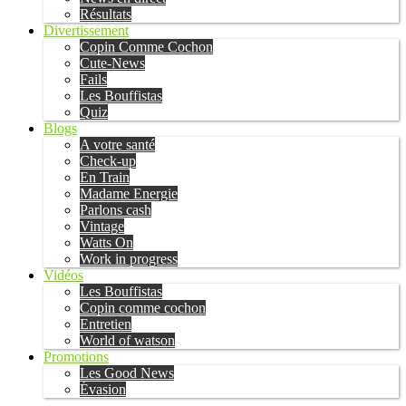
Résultats
Divertissement
Copin Comme Cochon
Cute-News
Fails
Les Bouffistas
Quiz
Blogs
A votre santé
Check-up
En Train
Madame Energie
Parlons cash
Vintage
Watts On
Work in progress
Vidéos
Les Bouffistas
Copin comme cochon
Entretien
World of watson
Promotions
Les Good News
Évasion