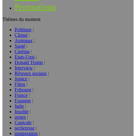
Promotions
Thèmes du moment
Politique
Climat
Animaux
Santé
Cinéma
Etats-Unis
Donald Trump
Interview
Réseaux sociaux
Justice
Films
Fribourg
France
Espagne
Italie
Insolite
armes
Canicule
secheresse
immigration