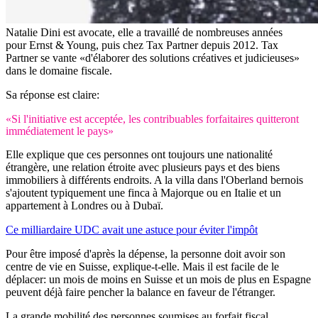
Natalie Dini est avocate, elle a travaillé de nombreuses années
pour Ernst & Young, puis chez Tax Partner depuis 2012. Tax
Partner se vante «d'élaborer des solutions créatives et judicieuses»
dans le domaine fiscale.
Sa réponse est claire:
«Si l'initiative est acceptée, les contribuables forfaitaires quitteront
immédiatement le pays»
Elle explique que ces personnes ont toujours une nationalité
étrangère, une relation étroite avec plusieurs pays et des biens
immobiliers à différents endroits. A la villa dans l'Oberland bernois
s'ajoutent typiquement une finca à Majorque ou en Italie et un
appartement à Londres ou à Dubaï.
Ce milliardaire UDC avait une astuce pour éviter l'impôt
Pour être imposé d'après la dépense, la personne doit avoir son
centre de vie en Suisse, explique-t-elle. Mais il est facile de le
déplacer: un mois de moins en Suisse et un mois de plus en Espagne
peuvent déjà faire pencher la balance en faveur de l'étranger.
La grande mobilité des personnes soumises au forfait fiscal