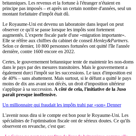
britanniques. Les revenus et la fortune à l'étranger n'étaient en
principe pas imposés – et après un certain nombre d'années, seul un
montant forfaitaire d'impôt était dû.
Le Royaume-Uni est devenu un laboratoire dans lequel on peut
observer ce qu'il se passe lorsque les impôts sont fortement
augmentés. L'experte fiscale parle d'une «migration importante».
Elle se réfère aux chiffres du cabinet de conseil
Henley&Partners
.
Selon ce dernier, 10 800 personnes fortunées ont quitté l'île l'année
dernière, contre 1600 encore en 2022.
Certes, le gouvernement britannique tente de maintenir les non-doms
dans le pays par des mesures transitoires. Mais le gouvernement a
également durci l'impôt sur les successions. Le taux d'imposition est
de 40% – sans abattement. Mais surtout, si le défunt a quitté le pays
moins de dix ans avant son décès, un droit d'imposition ultérieur
s'applique à sa succession.
A côté de cela, l'initiative de la Juso
paraît presque inoffensive.
Un millionnaire qui fraudait les impôts trahi par «son» Denner
L'avenir nous dira si le compte est bon pour le Royaume-Uni. Les
spécialistes de l'optimisation fiscale ont de sérieux doutes. Ce qu'ils
observent en revanche, c'est que: