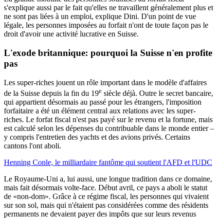
s'explique aussi par le fait qu'elles ne travaillent généralement plus et
ne sont pas liées à un emploi, explique Dini. D'un point de vue
légale, les personnes imposées au forfait n'ont de toute façon pas le
droit d'avoir une activité lucrative en Suisse.
L'exode britannique:
pourquoi la Suisse n'en profite
pas
Les super-riches jouent un rôle important dans le modèle d'affaires
e
de la Suisse depuis la fin du 19
siècle déjà. Outre le secret bancaire,
qui appartient désormais au passé pour les étrangers, l'imposition
forfaitaire a été un élément central aux relations avec les super-
riches. Le forfat fiscal n'est pas payé sur le revenu et la fortune, mais
est calculé selon les dépenses du contribuable dans le monde entier –
y compris l'entretien des yachts et des avions privés. Certains
cantons l'ont aboli.
Henning Conle, le milliardaire fantôme qui soutient l'AFD et l'UDC
Le Royaume-Uni a, lui aussi, une longue tradition dans ce domaine,
mais fait désormais volte-face. Début avril, ce pays a aboli le statut
de «non-dom». Grâce à ce régime fiscal, les personnes qui vivaient
sur son sol, mais qui n'étaient pas considérées comme des résidents
permanents ne devaient payer des impôts que sur leurs revenus