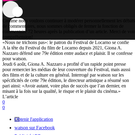
Comme nous voulons continuer à modérer personnellement les débats
de commentaires, nous sommes obligés de fermer la fonction de
commentaire 72 heures après la publication d’un article. Merci de vot
compréhension!
«Nous ne trichons pas»: le patron du Festival de Locarno se confie
A la tête du Festival du film de Locarno depuis 2021, Giona A.
Nazzaro défend une 79e édition entre audace et plaisir. Il se confesse
pour watson.
Jeudi 6 août, Giona A. Nazzaro a profité d’un rapide point presse
pour remercier les médias de leur couverture du Festival, mais aussi
des films et de la culture en général. Interrogé par watson sur les
spécificités de cette 79e édition, le directeur artistique a résumé son
pari ainsi: «Avoir autant, voire plus de succès que l’an dernier, en
misant à la fois sur la qualité, le risque et le plaisir du cinéma.»
L’article
0
0
Obtenir l'application
watson sur Facebook