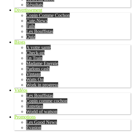
Résultats
Divertissement
Copin Comme Cochon
Cute-News
Fails
Les Bouffistas
Quiz
Blogs
A votre santé
Check-up
En Train
Madame Energie
Parlons cash
Vintage
Watts On
Work in progress
Vidéos
Les Bouffistas
Copin comme cochon
Entretien
World of watson
Promotions
Les Good News
Évasion