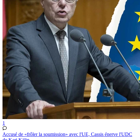
1
Accusé de «frôler la soumission» avec l'UE, Cassis énerve l'UDC
de Kari Kälin