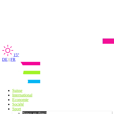
15°
DE
|
FR
Suisse
International
Economie
Société
Sport
News en direct