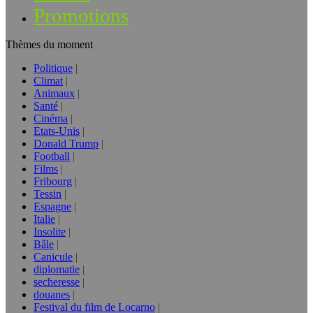
Promotions
Thèmes du moment
Politique
Climat
Animaux
Santé
Cinéma
Etats-Unis
Donald Trump
Football
Films
Fribourg
Tessin
Espagne
Italie
Insolite
Bâle
Canicule
diplomatie
secheresse
douanes
Festival du film de Locarno