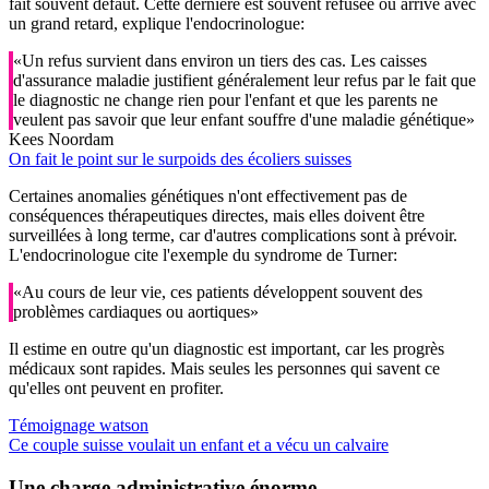
fait souvent défaut. Cette dernière est souvent refusée ou arrive avec
un grand retard, explique l'endocrinologue:
«Un refus survient dans environ un tiers des cas. Les caisses
d'assurance maladie justifient généralement leur refus par le fait que
le diagnostic ne change rien pour l'enfant et que les parents ne
veulent pas savoir que leur enfant souffre d'une maladie génétique»
Kees Noordam
On fait le point sur le surpoids des écoliers suisses
Certaines anomalies génétiques n'ont effectivement pas de
conséquences thérapeutiques directes, mais elles doivent être
surveillées à long terme, car d'autres complications sont à prévoir.
L'endocrinologue cite l'exemple du syndrome de Turner:
«Au cours de leur vie, ces patients développent souvent des
problèmes cardiaques ou aortiques»
Il estime en outre qu'un diagnostic est important, car les progrès
médicaux sont rapides. Mais seules les personnes qui savent ce
qu'elles ont peuvent en profiter.
Témoignage watson
Ce couple suisse voulait un enfant et a vécu un calvaire
Une charge administrative énorme