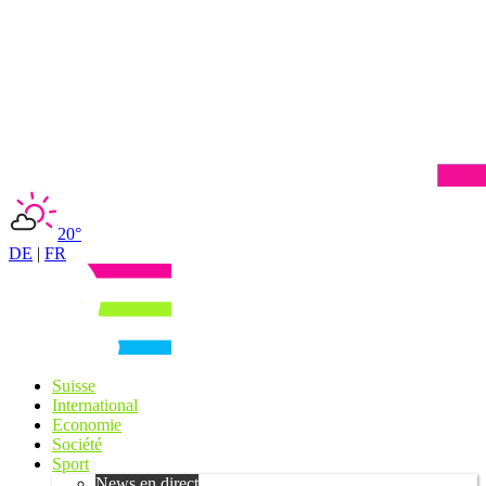
20°
DE
|
FR
Suisse
International
Economie
Société
Sport
News en direct