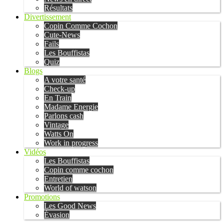
Résultats
Divertissement
Copin Comme Cochon
Cute-News
Fails
Les Bouffistas
Quiz
Blogs
A votre santé
Check-up
En Train
Madame Energie
Parlons cash
Vintage
Watts On
Work in progress
Vidéos
Les Bouffistas
Copin comme cochon
Entretien
World of watson
Promotions
Les Good News
Évasion