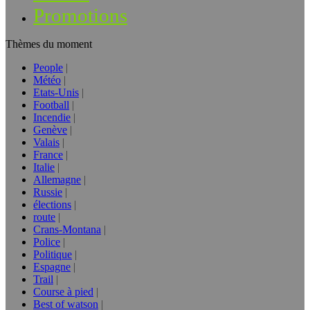
Promotions
Thèmes du moment
People
Météo
Etats-Unis
Football
Incendie
Genève
Valais
France
Italie
Allemagne
Russie
élections
route
Crans-Montana
Police
Politique
Espagne
Trail
Course à pied
Best of watson