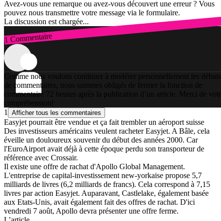
Avez-vous une remarque ou avez-vous découvert une erreur ? Vous
pouvez nous transmettre votre message via le formulaire.
La discussion est chargée...
1 Commentaire
Connexion
Comme nous voulons continuer à modérer personnellement les débats
de commentaires, nous sommes obligés de fermer la fonction de
commentaire 72 heures après la publication d’un article. Merci de vot
compréhension!
1
Afficher tous les commentaires
Easyjet pourrait être vendue et ça fait trembler un aéroport suisse
Des investisseurs américains veulent racheter Easyjet. A Bâle, cela
éveille un douloureux souvenir du début des années 2000. Car
l'EuroAirport avait déjà à cette époque perdu son transporteur de
référence avec Crossair.
Il existe une offre de rachat d'Apollo Global Management.
L'entreprise de capital-investissement new-yorkaise propose 5,7
milliards de livres (6,2 milliards de francs). Cela correspond à 7,15
livres par action Easyjet. Auparavant, Castlelake, également basée
aux Etats-Unis, avait également fait des offres de rachat. D'ici
vendredi 7 août, Apollo devra présenter une offre ferme.
L’article