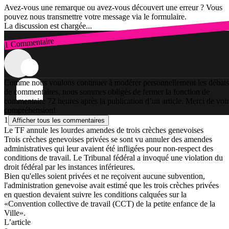
Avez-vous une remarque ou avez-vous découvert une erreur ? Vous
pouvez nous transmettre votre message via le formulaire.
La discussion est chargée...
1 Commentaire
Connexion
Comme nous voulons continuer à modérer personnellement les débats
de commentaires, nous sommes obligés de fermer la fonction de
commentaire 72 heures après la publication d’un article. Merci de vot
compréhension!
1
Afficher tous les commentaires
Le TF annule les lourdes amendes de trois crèches genevoises
Trois crèches genevoises privées se sont vu annuler des amendes
administratives qui leur avaient été infligées pour non-respect des
conditions de travail. Le Tribunal fédéral a invoqué une violation du
droit fédéral par les instances inférieures.
Bien qu'elles soient privées et ne reçoivent aucune subvention,
l'administration genevoise avait estimé que les trois crèches privées
en question devaient suivre les conditions calquées sur la
«Convention collective de travail (CCT) de la petite enfance de la
Ville».
L’article