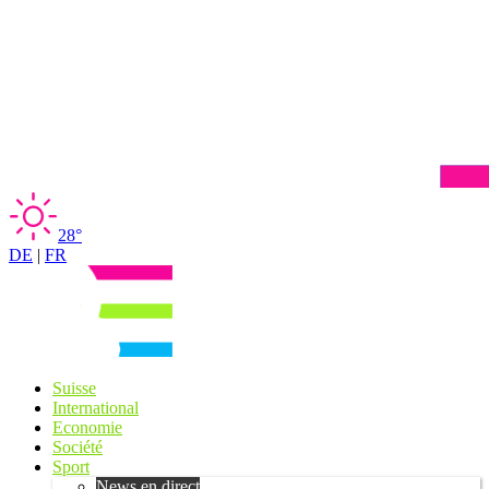
28°
DE
|
FR
Suisse
International
Economie
Société
Sport
News en direct