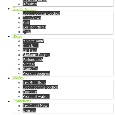
Résultats
Divertissement
Copin Comme Cochon
Cute-News
Fails
Les Bouffistas
Quiz
Blogs
A votre santé
Check-up
En Train
Madame Energie
Parlons cash
Vintage
Watts On
Work in progress
Vidéos
Les Bouffistas
Copin comme cochon
Entretien
World of watson
Promotions
Les Good News
Évasion