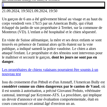
1
21.09.2024, 19:50
21.09.2024, 19:50
Un garçon de 6 ans a été grièvement blessé au visage et au haut du
corps vendredi vers 17h15 par un American Bully, qui s'était
échappé du jardin de son propriétaire à Territet, sur la commune de
Montreux (VD). L'enfant a été hospitalisé et le chien séquestré.
En visite de Suisse alémanique, la mère et ses deux enfants se sont
trouvés en présence de l'animal alors qu'ils étaient sur la voie
publique, a indiqué samedi la police vaudoise. Le chien a alors
attaqué l'enfant. Le propriétaire et des témoins sont intervenus pour
le maîtriser et secourir le garçon,
dont les jours ne sont pas en
danger
.
Les propriétaires de chiens valaisans pourraient être soumis à un
nouveau test
Issu du croisement d'un Pitbull et d'un Amstaff, l'American Bully est
considéré comme un chien dangereux par le canton de Vaud
, où
il est soumis à autorisation, a précisé Giovanni Peduto, vétérinaire
cantonal, interrogé par Keystone-ATS. La procédure, qui implique
un devoir d'annonce et une évaluation comportementale, était en
cours concernant cet animal âgé d'environ un an.