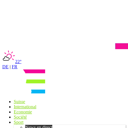
22°
DE
|
FR
Suisse
International
Economie
Société
Sport
News en direct