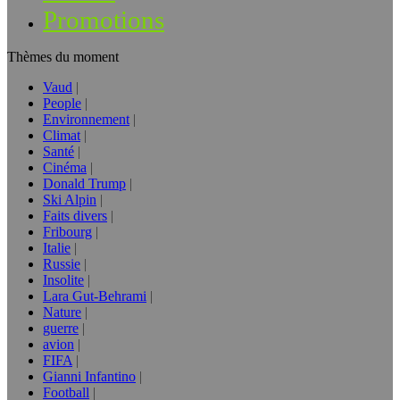
Promotions
Thèmes du moment
Vaud
People
Environnement
Climat
Santé
Cinéma
Donald Trump
Ski Alpin
Faits divers
Fribourg
Italie
Russie
Insolite
Lara Gut-Behrami
Nature
guerre
avion
FIFA
Gianni Infantino
Football