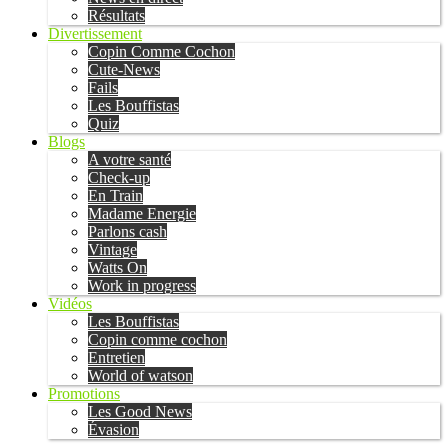
Résultats
Divertissement
Copin Comme Cochon
Cute-News
Fails
Les Bouffistas
Quiz
Blogs
A votre santé
Check-up
En Train
Madame Energie
Parlons cash
Vintage
Watts On
Work in progress
Vidéos
Les Bouffistas
Copin comme cochon
Entretien
World of watson
Promotions
Les Good News
Évasion