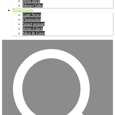
Wein doch
MoneyTalks
Promotionen
Gute News
Flugmodus
Smart gespart
Reise-Glück
Meat & Greet