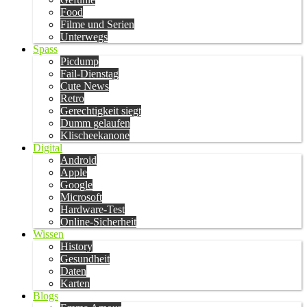
Food
Filme und Serien
Unterwegs
Spass
Picdump
Fail-Dienstag
Cute News
Retro
Gerechtigkeit siegt
Dumm gelaufen
Klischeekanone
Digital
Android
Apple
Google
Microsoft
Hardware-Test
Online-Sicherheit
Wissen
History
Gesundheit
Daten
Karten
Blogs