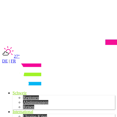
27°
DE
|
FR
Schweiz
Regionen
Abstimmungen
Reisen
International
Ukraine-Krieg