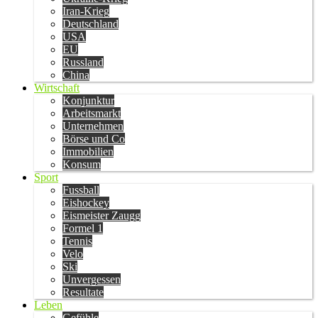
Iran-Krieg
Deutschland
USA
EU
Russland
China
Wirtschaft
Konjunktur
Arbeitsmarkt
Unternehmen
Börse und Co
Immobilien
Konsum
Sport
Fussball
Eishockey
Eismeister Zaugg
Formel 1
Tennis
Velo
Ski
Unvergessen
Resultate
Leben
Gefühle