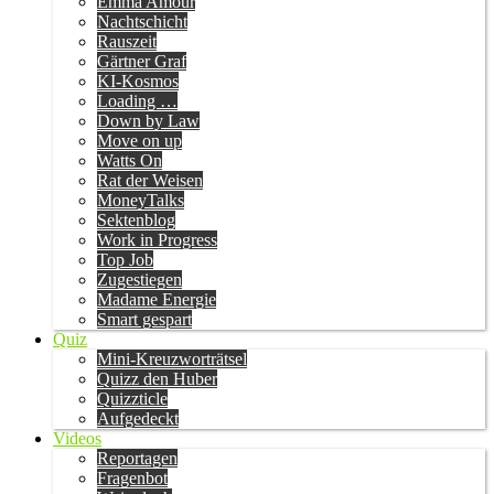
Emma Amour
Nachtschicht
Rauszeit
Gärtner Graf
KI-Kosmos
Loading …
Down by Law
Move on up
Watts On
Rat der Weisen
MoneyTalks
Sektenblog
Work in Progress
Top Job
Zugestiegen
Madame Energie
Smart gespart
Quiz
Mini-Kreuzworträtsel
Quizz den Huber
Quizzticle
Aufgedeckt
Videos
Reportagen
Fragenbot