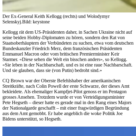
Der Ex-General Keith Kellogg (rechts) und Wolodymyr
Selenskyj.
Bild: keystone
Kellogg rät dem US-Präsidenten daher, in Sachen Ukraine nicht auf
seine beiden Hobby-Diplomaten zu hören, sondern den Rat von
Staatsoberhäuptern der Verbündeten zu suchen, etwa vom deutschen
Bundeskanzler Friedrich Merz, dem französischen Präsidenten
Emmanuel Macron oder vom britischen Premierminister Keir
Starmer. «Diese sehen die Welt ein bisschen anders», so Kellogg.
«Sie leben in der Nachbarschaft, und es ist eine raue Nachbarschaft.
Und sie glauben, dass sie (von Putin) bedroht sind.»
CQ Brown war der Oberste Befehlshaber der amerikanischen
Streitkräfte, nach Colin Powell der erste Schwarze, der dieses Amt
bekleidete. Als ehemaliger Kampfjet-Pilot genoss er im Pentagon
grosses Ansehen. Trotzdem wurde er von Verteidigungsminister
Pete Hegseth – dieser hatte es gerade mal in den Rang eines Majors
der Nationalgarde geschafft – mit einer fragwürdigen Begründung
aus dem Amt gemobbt. Er habe angeblich die woke Politik Joe
Bidens unterstützt, so Hegseth.