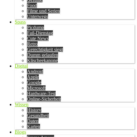
Food
Filme und Serien
Unterwegs
Spass
Picdump
Fail-Dienstag
Cute News
Retro
Gerechtigkeit siegt
Dumm gelaufen
Klischeekanone
Digital
Android
Apple
Google
Microsoft
Hardware-Test
Online-Sicherheit
Wissen
History
Gesundheit
Daten
Karten
Blogs