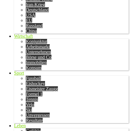
Iran-Krieg
Deutschland
USA
EU
Russland
China
Wirtschaft
Konjunktur
Arbeitsmarkt
Unternehmen
Börse und Co
Immobilien
Konsum
Sport
Fussball
Eishockey
Eismeister Zaugg
Formel 1
Tennis
Velo
Ski
Unvergessen
Resultate
Leben
Gefühle