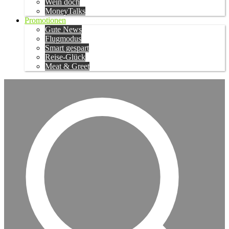
Wein doch
MoneyTalks
Promotionen
Gute News
Flugmodus
Smart gespart
Reise-Glück
Meat & Greet