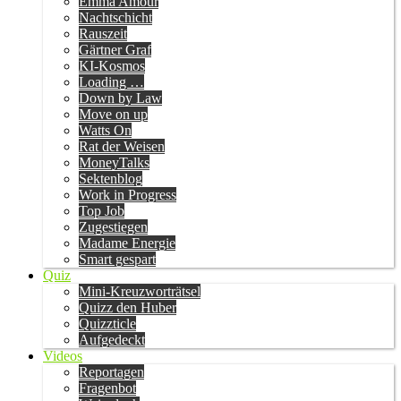
Emma Amour
Nachtschicht
Rauszeit
Gärtner Graf
KI-Kosmos
Loading …
Down by Law
Move on up
Watts On
Rat der Weisen
MoneyTalks
Sektenblog
Work in Progress
Top Job
Zugestiegen
Madame Energie
Smart gespart
Quiz
Mini-Kreuzworträtsel
Quizz den Huber
Quizzticle
Aufgedeckt
Videos
Reportagen
Fragenbot