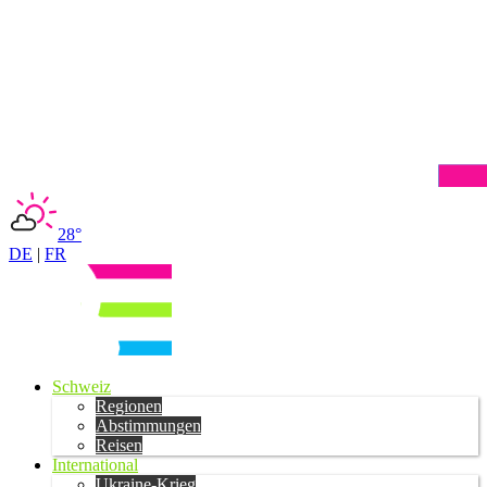
28°
DE
|
FR
Schweiz
Regionen
Abstimmungen
Reisen
International
Ukraine-Krieg