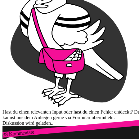
Hast du einen relevanten Input oder hast du einen Fehler entdeckt? D
kannst uns dein Anliegen gerne via Formular übermitteln.
Diskussion wird geladen...
38 Kommentare
Zum Login