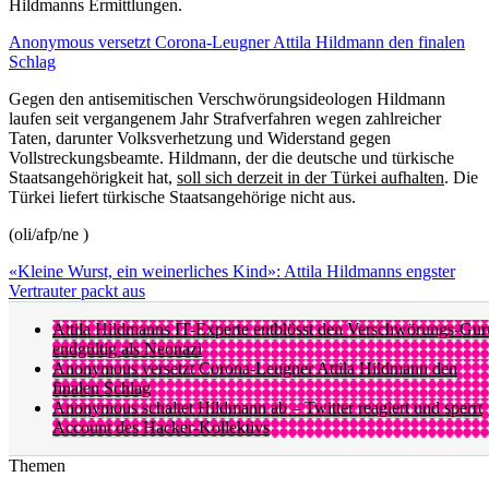
Hildmanns Ermittlungen.
Anonymous versetzt Corona-Leugner Attila Hildmann den finalen
Schlag
Gegen den antisemitischen Verschwörungsideologen Hildmann
laufen seit vergangenem Jahr Strafverfahren wegen zahlreicher
Taten, darunter Volksverhetzung und Widerstand gegen
Vollstreckungsbeamte. Hildmann, der die deutsche und türkische
Staatsangehörigkeit hat,
soll sich derzeit in der Türkei aufhalten
. Die
Türkei liefert türkische Staatsangehörige nicht aus.
(oli/afp/ne )
«Kleine Wurst, ein weinerliches Kind»: Attila Hildmanns engster
Vertrauter packt aus
Attila Hildmanns IT-Experte entblösst den Verschwörungs-Gur
endgültig als Neonazi
Anonymous versetzt Corona-Leugner Attila Hildmann den
finalen Schlag
Anonymous schaltet Hildmann ab – Twitter reagiert und sperrt
Account des Hacker-Kollektivs
Themen