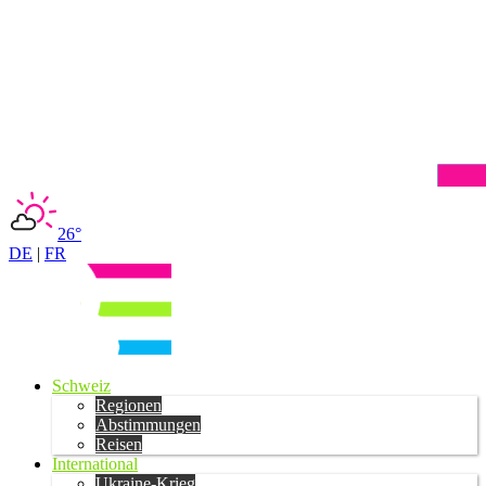
26°
DE
|
FR
Schweiz
Regionen
Abstimmungen
Reisen
International
Ukraine-Krieg