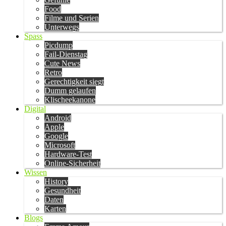
Food
Filme und Serien
Unterwegs
Spass
Picdump
Fail-Dienstag
Cute News
Retro
Gerechtigkeit siegt
Dumm gelaufen
Klischeekanone
Digital
Android
Apple
Google
Microsoft
Hardware-Test
Online-Sicherheit
Wissen
History
Gesundheit
Daten
Karten
Blogs