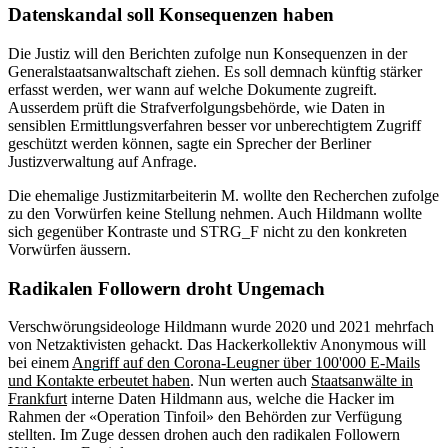
Datenskandal soll Konsequenzen haben
Die Justiz will den Berichten zufolge nun Konsequenzen in der
Generalstaatsanwaltschaft ziehen. Es soll demnach künftig stärker
erfasst werden, wer wann auf welche Dokumente zugreift.
Ausserdem prüft die Strafverfolgungsbehörde, wie Daten in
sensiblen Ermittlungsverfahren besser vor unberechtigtem Zugriff
geschützt werden können, sagte ein Sprecher der Berliner
Justizverwaltung auf Anfrage.
Die ehemalige Justizmitarbeiterin M. wollte den Recherchen zufolge
zu den Vorwürfen keine Stellung nehmen. Auch Hildmann wollte
sich gegenüber Kontraste und STRG_F nicht zu den konkreten
Vorwürfen äussern.
Radikalen Followern droht Ungemach
Verschwörungsideologe Hildmann wurde 2020 und 2021 mehrfach
von Netzaktivisten gehackt. Das Hackerkollektiv Anonymous will
bei einem
Angriff auf den Corona-Leugner über 100'000 E-Mails
und Kontakte erbeutet haben
. Nun werten auch
Staatsanwälte in
Frankfurt
interne Daten Hildmann aus, welche die Hacker im
Rahmen der «Operation Tinfoil» den Behörden zur Verfügung
stellten. Im Zuge dessen drohen auch den radikalen Followern