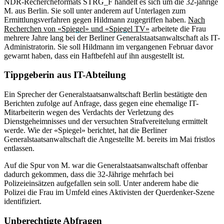
NDR-Rechercheformats STRG_F handelt es sich um die 32-jährige
M. aus Berlin. Sie soll unter anderem auf Unterlagen zum
Ermittlungsverfahren gegen Hildmann zugegriffen haben.
Nach
Recherchen von «Spiegel» und «Spiegel TV»
arbeitete die Frau
mehrere Jahre lang bei der Berliner Generalstaatsanwaltschaft als IT-
Administratorin. Sie soll Hildmann im vergangenen Februar davor
gewarnt haben, dass ein Haftbefehl auf ihn ausgestellt ist.
Tippgeberin aus IT-Abteilung
Ein Sprecher der Generalstaatsanwaltschaft Berlin bestätigte den
Berichten zufolge auf Anfrage, dass gegen eine ehemalige IT-
Mitarbeiterin wegen des Verdachts der Verletzung des
Dienstgeheimnisses und der versuchten Strafvereitelung ermittelt
werde. Wie der «Spiegel» berichtet, hat die Berliner
Generalstaatsanwaltschaft die Angestellte M. bereits im Mai fristlos
entlassen.
Auf die Spur von M. war die Generalstaatsanwaltschaft offenbar
dadurch gekommen, dass die 32-Jährige mehrfach bei
Polizeieinsätzen aufgefallen sein soll. Unter anderem habe die
Polizei die Frau im Umfeld eines Aktivisten der Querdenker-Szene
identifiziert.
Unberechtigte Abfragen