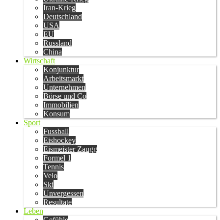
Iran-Krieg
Deutschland
USA
EU
Russland
China
Wirtschaft
Konjunktur
Arbeitsmarkt
Unternehmen
Börse und Co
Immobilien
Konsum
Sport
Fussball
Eishockey
Eismeister Zaugg
Formel 1
Tennis
Velo
Ski
Unvergessen
Resultate
Leben
Gefühle