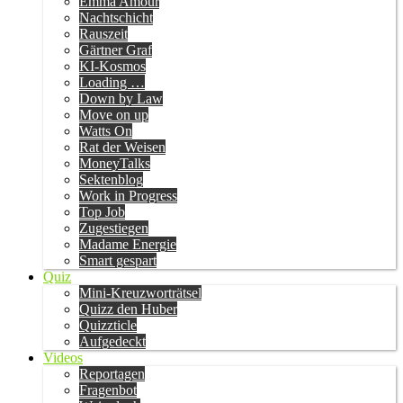
Emma Amour
Nachtschicht
Rauszeit
Gärtner Graf
KI-Kosmos
Loading …
Down by Law
Move on up
Watts On
Rat der Weisen
MoneyTalks
Sektenblog
Work in Progress
Top Job
Zugestiegen
Madame Energie
Smart gespart
Quiz
Mini-Kreuzworträtsel
Quizz den Huber
Quizzticle
Aufgedeckt
Videos
Reportagen
Fragenbot