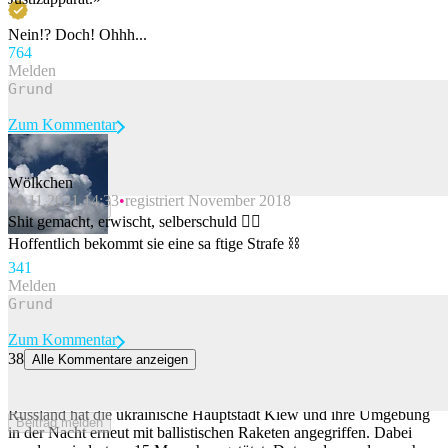
Nein!? Doch! Ohhh...
76
4
Melden
Zum Kommentar
Wölkchen
01.11.2021 14:33
registriert November 2018
Beitrag melden
Shit gemacht, erwischt, selberschuld 👍🏻
Hoffentlich bekommt sie eine sa ftige Strafe ⛓
34
1
Melden
Zum Kommentar
38
Alle Kommentare anzeigen
Massiver Angriff mit ballistischen Raketen auf Kiew – mindestens
15 Tote
Russland hat die ukrainische Hauptstadt Kiew und ihre Umgebung
Beitrag melden
in der Nacht erneut mit ballistischen Raketen angegriffen. Dabei