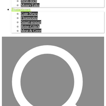
Wein doch
MoneyTalks
Promotionen
Gute News
Flugmodus
Smart gespart
Reise-Glück
Meat & Greet