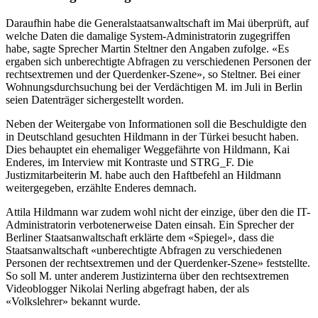
Daraufhin habe die Generalstaatsanwaltschaft im Mai überprüft, auf
welche Daten die damalige System-Administratorin zugegriffen
habe, sagte Sprecher Martin Steltner den Angaben zufolge. «Es
ergaben sich unberechtigte Abfragen zu verschiedenen Personen der
rechtsextremen und der Querdenker-Szene», so Steltner. Bei einer
Wohnungsdurchsuchung bei der Verdächtigen M. im Juli in Berlin
seien Datenträger sichergestellt worden.
Neben der Weitergabe von Informationen soll die Beschuldigte den
in Deutschland gesuchten Hildmann in der Türkei besucht haben.
Dies behauptet ein ehemaliger Weggefährte von Hildmann, Kai
Enderes, im Interview mit Kontraste und STRG_F. Die
Justizmitarbeiterin M. habe auch den Haftbefehl an Hildmann
weitergegeben, erzählte Enderes demnach.
Attila Hildmann war zudem wohl nicht der einzige, über den die IT-
Administratorin verbotenerweise Daten einsah. Ein Sprecher der
Berliner Staatsanwaltschaft erklärte dem «Spiegel», dass die
Staatsanwaltschaft «unberechtigte Abfragen zu verschiedenen
Personen der rechtsextremen und der Querdenker-Szene» feststellte.
So soll M. unter anderem Justizinterna über den rechtsextremen
Videoblogger Nikolai Nerling abgefragt haben, der als
«Volkslehrer» bekannt wurde.