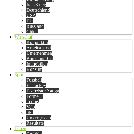
Iran-Krieg
Deutschland
USA
EU
Russland
China
Wirtschaft
Konjunktur
Arbeitsmarkt
Unternehmen
Börse und Co
Immobilien
Konsum
Sport
Fussball
Eishockey
Eismeister Zaugg
Formel 1
Tennis
Velo
Ski
Unvergessen
Resultate
Leben
Gefühle