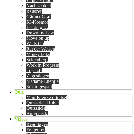
Emma Amour
Nachtschicht
Rauszeit
Gärtner Graf
KI-Kosmos
Loading …
Down by Law
Move on up
Watts On
Rat der Weisen
MoneyTalks
Sektenblog
Work in Progress
Top Job
Zugestiegen
Madame Energie
Smart gespart
Quiz
Mini-Kreuzworträtsel
Quizz den Huber
Quizzticle
Aufgedeckt
Videos
Reportagen
Fragenbot