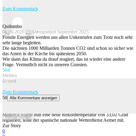
Zum Kommentar
Quilombo
06.06.2026 23:34
registriert September 2025
Beitrag melden
Fossile Energien werden uns allen Unkenrufen zum Trotz noch sehr
sehr lange begleiten.
Die nächsten 1000 Milliarden Tonnen CO2 sind schon so sicher wie
das Amen in der Kirche bis spätestens 2050.
Wie dann das Klima da drauf reagiert, das ist wieder eine andere
Frage. Vermutlich nicht zu unseren Gunsten.
50
4
Melden
Zum Kommentar
50
Alle Kommentare anzeigen
Das Mittelmeer erreicht vor Mallorca Rekord-Wassertemperatur
Das Mittelmeer heizt sich immer mehr auf. An einer Messboje vor
Mallorca wurde nun eine neue Rekordtemperatur von 33,02 Grad
Beitrag melden
registriert, teilte der spanische nationale Wetterdienst Aemet mit.
Zur Story
0