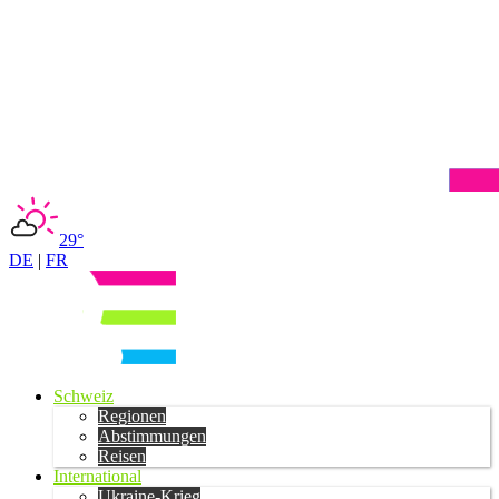
29°
DE
|
FR
Schweiz
Regionen
Abstimmungen
Reisen
International
Ukraine-Krieg