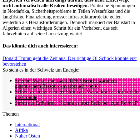
nicht automatisch alle Risiken beseitigen.
Politische Spannungen
in Nordafrika, Sicherheitsprobleme in Teilen Westafrikas und die
langfristige Finanzierung grosser Infrastrukturprojekte gelten
weiterhin als Herausforderungen. Dennoch markiert der Baustart in
Algerien einen wichtigen Schritt für ein Vorhaben, das seit
Jahrzehnten auf seine Umsetzung wartet.
Das könnte dich auch interessieren:
Donald Trump geht die Zeit aus: Der richtige Öl-Schock könnte erst
bevorstehen
So steht es in der Schweiz um Energie:
Energie, Wasser und Land: UNO-Bericht warnt vor
gigantischem Ressourcenverbrauch von KI
Schweiz erzeugt weniger Strom aus Wasserkraft als im Vorjahr
die Gründe
Strom aus Erdwärme: Kommt es trotz Erdbeben zum Revival?
Themen
International
Afrika
Naher Osten