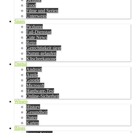
Food
Filme und Serien
Unterwegs
Spass
Picdump
Fail-Dienstag
Cute News
Retro
Gerechtigkeit siegt
Dumm gelaufen
Klischeekanone
Digital
Android
Apple
Google
Microsoft
Hardware-Test
Online-Sicherheit
Wissen
History
Gesundheit
Daten
Karten
Blogs