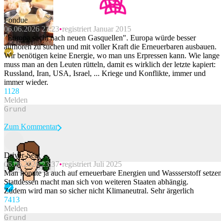
Fondue
06.06.2026 23:23
registriert Januar 2015
"Europa sucht nach neuen Gasquellen". Europa würde besser
aufhören zu suchen und mit voller Kraft die Erneuerbaren ausbauen.
Wir benötigen keine Energie, wo man uns Erpressen kann. Wie lange
muss man an den Leuten rütteln, damit es wirklich der letzte kapiert:
Russland, Iran, USA, Israel, ... Kriege und Konflikte, immer und
immer wieder.
112
8
Melden
Zum Kommentar
Driver-Seat
06.06.2026 23:37
registriert Juli 2025
Beitrag melden
Man könnte ja auch auf erneuerbare Energien und Wassserstoff setzen
Stattdessen macht man sich von weiteren Staaten abhängig.
Zudem wird man so sicher nicht Klimaneutral. Sehr ärgerlich
74
13
Melden