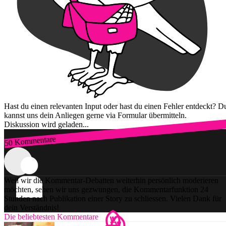
Hast du einen relevanten Input oder hast du einen Fehler entdeckt? D
kannst uns dein Anliegen gerne via Formular übermitteln.
Diskussion wird geladen...
50 Kommentare
Zum Login
Weil wir die Kommentar-Debatten weiterhin persönlich moderieren
möchten, sehen wir uns gezwungen, die Kommentarfunktion 24
Stunden nach Publikation einer Story zu schliessen. Vielen Dank für
dein Verständnis!
Die beliebtesten Kommentare