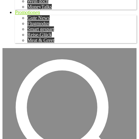
Wein doch
MoneyTalks
Promotionen
Gute News
Flugmodus
Smart gespart
Reise-Glück
Meat & Greet