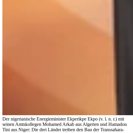
Der nigerianische Energieminister Ekperikpe Ekpo (v. l. n. r.) mit
seinen Amtskollegen Mohamed Arkab aus Algerien und Hamadou
Tini aus Niger: Die drei Länder treiben den Bau der Transsahara-