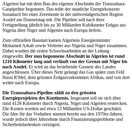
Algerien hat mit dem Bau des eigenen Abschnitts der Transsahara-
Gaspipeline begonnen. Das teilte der staatliche Energiekonzern
Sonatrach bei einer Zeremonie in der südwestalgerischen Region
Aoulef am Donnerstag mit. Die Pipeline soll nach ihrer
Fertigstellung jährlich bis zu 30 Milliarden Kubikmeter Erdgas aus
Nigeria über Niger und Algerien nach Europa liefern.
Zum offiziellen Baustart kamen Algeriens Energieminister
Mohamed Arkab sowie Vertreter aus Nigeria und Niger zusammen.
Dabei wurden die ersten Schweissarbeiten an der Leitung
eingeweiht.
Der nun begonnene Abschnitt in Algerien ist rund
1210 Kilometer lang und verläuft von der Grenze mit Niger bis
nach Aoulef.
Er wird an das bestehende Gasnetz des Landes
angeschlossen. Über dieses Netz gelangt das Gas später zum Feld
Hassi R'Mel, dem grössten Erdgasvorkommen Afrikas, und von dort
weiter nach Europa.
Die Transsahara-Pipeline zählt zu den grössten
Energieprojekten des Kontinents.
Insgesamt soll sie sich über
rund 4128 Kilometer durch Nigeria, Niger und Algerien erstrecken.
Die Kosten werden auf etwa 13 Milliarden US-Dollar geschätzt.
Die Idee für das Vorhaben stammt bereits aus den 1970er-Jahren,
wurde jedoch über Jahrzehnte durch Finanzierungsprobleme und
Sicherheitsbedenken verzögert.