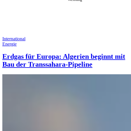
International
Energie
Erdgas für Europa: Algerien beginnt mit
Bau der Transsahara-Pipeline