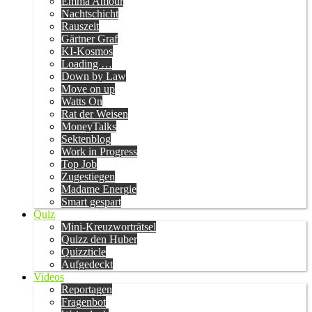
Emma Amour
Nachtschicht
Rauszeit
Gärtner Graf
KI-Kosmos
Loading …
Down by Law
Move on up
Watts On
Rat der Weisen
MoneyTalks
Sektenblog
Work in Progress
Top Job
Zugestiegen
Madame Energie
Smart gespart
Quiz
Mini-Kreuzworträtsel
Quizz den Huber
Quizzticle
Aufgedeckt
Videos
Reportagen
Fragenbot