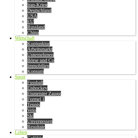
Iran-Krieg
Deutschland
USA
EU
Russland
China
Wirtschaft
Konjunktur
Arbeitsmarkt
Unternehmen
Börse und Co
Immobilien
Konsum
Sport
Fussball
Eishockey
Eismeister Zaugg
Formel 1
Tennis
Velo
Ski
Unvergessen
Resultate
Leben
Gefühle