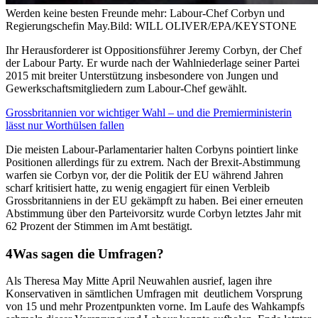
Werden keine besten Freunde mehr: Labour-Chef Corbyn und
Regierungschefin May.
Bild: WILL OLIVER/EPA/KEYSTONE
Ihr Herausforderer ist Oppositionsführer Jeremy Corbyn, der Chef
der Labour Party. Er wurde nach der Wahlniederlage seiner Partei
2015 mit breiter Unterstützung insbesondere von Jungen und
Gewerkschaftsmitgliedern zum Labour-Chef gewählt.
Grossbritannien vor wichtiger Wahl – und die Premierministerin
lässt nur Worthülsen fallen
Die meisten Labour-Parlamentarier halten Corbyns pointiert linke
Positionen allerdings für zu extrem. Nach der Brexit-Abstimmung
warfen sie Corbyn vor, der die Politik der EU während Jahren
scharf kritisiert hatte, zu wenig engagiert für einen Verbleib
Grossbritanniens in der EU gekämpft zu haben. Bei einer erneuten
Abstimmung über den Parteivorsitz wurde Corbyn letztes Jahr mit
62 Prozent der Stimmen im Amt bestätigt.
Was sagen die Umfragen?
Als Theresa May Mitte April Neuwahlen ausrief, lagen ihre
Konservativen in sämtlichen Umfragen mit deutlichem Vorsprung
von 15 und mehr Prozentpunkten vorne. Im Laufe des Wahkampfs