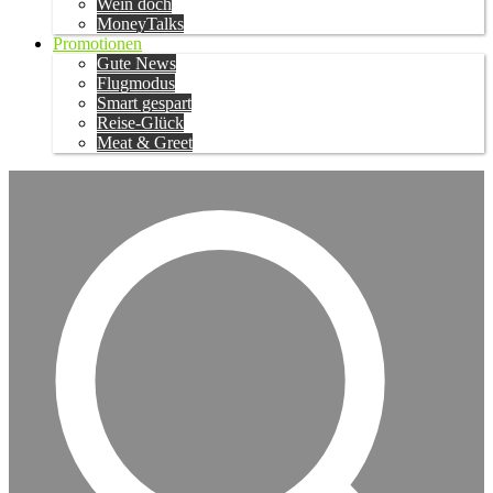
Wein doch
MoneyTalks
Promotionen
Gute News
Flugmodus
Smart gespart
Reise-Glück
Meat & Greet