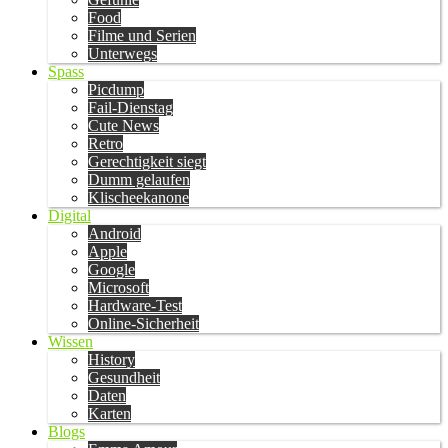
Food
Filme und Serien
Unterwegs
Spass
Picdump
Fail-Dienstag
Cute News
Retro
Gerechtigkeit siegt
Dumm gelaufen
Klischeekanone
Digital
Android
Apple
Google
Microsoft
Hardware-Test
Online-Sicherheit
Wissen
History
Gesundheit
Daten
Karten
Blogs