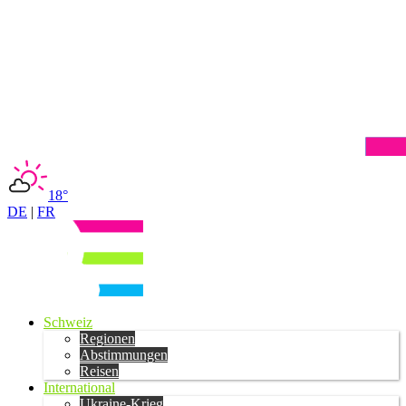
18°
DE
|
FR
Schweiz
Regionen
Abstimmungen
Reisen
International
Ukraine-Krieg