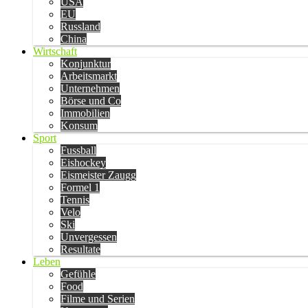
USA
EU
Russland
China
Wirtschaft
Konjunktur
Arbeitsmarkt
Unternehmen
Börse und Co
Immobilien
Konsum
Sport
Fussball
Eishockey
Eismeister Zaugg
Formel 1
Tennis
Velo
Ski
Unvergessen
Resultate
Leben
Gefühle
Food
Filme und Serien