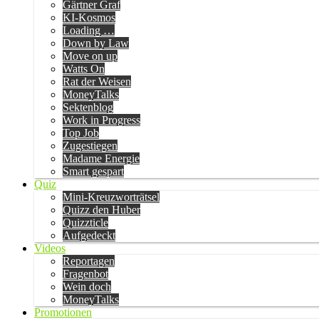
Gärtner Graf
KI-Kosmos
Loading …
Down by Law
Move on up
Watts On
Rat der Weisen
MoneyTalks
Sektenblog
Work in Progress
Top Job
Zugestiegen
Madame Energie
Smart gespart
Quiz
Mini-Kreuzworträtsel
Quizz den Huber
Quizzticle
Aufgedeckt
Videos
Reportagen
Fragenbot
Wein doch
MoneyTalks
Promotionen