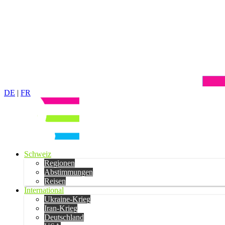
DE
|
FR
Schweiz
Regionen
Abstimmungen
Reisen
International
Ukraine-Krieg
Iran-Krieg
Deutschland