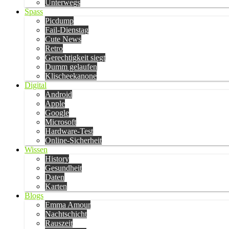
Unterwegs
Spass
Picdump
Fail-Dienstag
Cute News
Retro
Gerechtigkeit siegt
Dumm gelaufen
Klischeekanone
Digital
Android
Apple
Google
Microsoft
Hardware-Test
Online-Sicherheit
Wissen
History
Gesundheit
Daten
Karten
Blogs
Emma Amour
Nachtschicht
Rauszeit