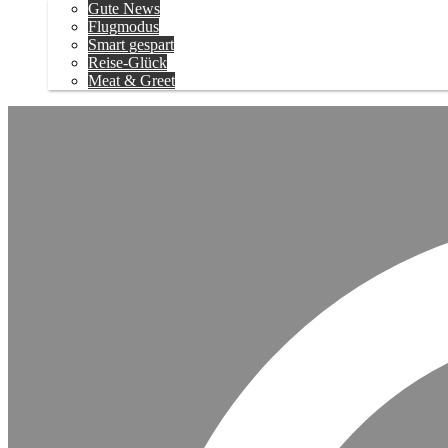
Gute News
Flugmodus
Smart gespart
Reise-Glück
Meat & Greet