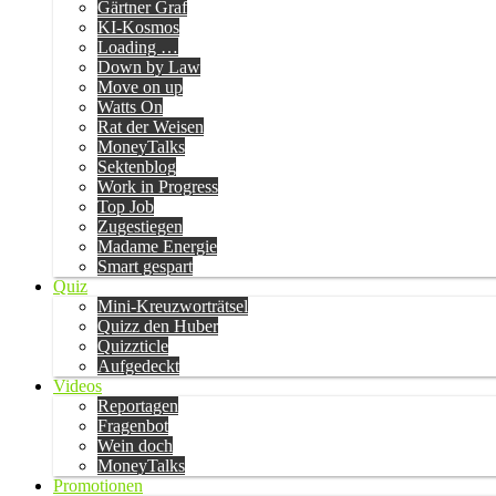
Gärtner Graf
KI-Kosmos
Loading …
Down by Law
Move on up
Watts On
Rat der Weisen
MoneyTalks
Sektenblog
Work in Progress
Top Job
Zugestiegen
Madame Energie
Smart gespart
Quiz
Mini-Kreuzworträtsel
Quizz den Huber
Quizzticle
Aufgedeckt
Videos
Reportagen
Fragenbot
Wein doch
MoneyTalks
Promotionen