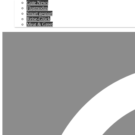
Gute News
Flugmodus
Smart gespart
Reise-Glück
Meat & Greet