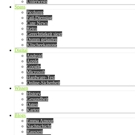
Unterwegs
Spass
Picdump
Fail-Dienstag
Cute News
Retro
Gerechtigkeit siegt
Dumm gelaufen
Klischeekanone
Digital
Android
Apple
Google
Microsoft
Hardware-Test
Online-Sicherheit
Wissen
History
Gesundheit
Daten
Karten
Blogs
Emma Amour
Nachtschicht
Rauszeit