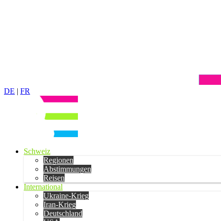
DE
|
FR
Schweiz
Regionen
Abstimmungen
Reisen
International
Ukraine-Krieg
Iran-Krieg
Deutschland