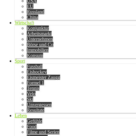
USA
EU
Russland
China
Wirtschaft
Konjunktur
Arbeitsmarkt
Unternehmen
Börse und Co
Immobilien
Konsum
Sport
Fussball
Eishockey
Eismeister Zaugg
Formel 1
Tennis
Velo
Ski
Unvergessen
Resultate
Leben
Gefühle
Food
Filme und Serien