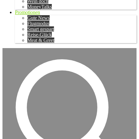
Wein doch
MoneyTalks
Promotionen
Gute News
Flugmodus
Smart gespart
Reise-Glück
Meat & Greet