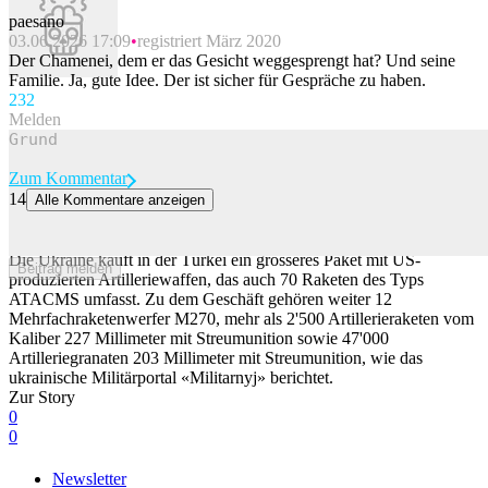
paesano
03.06.2026 17:09
registriert März 2020
Der Chamenei, dem er das Gesicht weggesprengt hat? Und seine
Familie. Ja, gute Idee. Der ist sicher für Gespräche zu haben.
23
2
Melden
Zum Kommentar
14
Alle Kommentare anzeigen
Ukraine kauft US-Artillerieraketen in der Türkei – für Angriff hinter
der Front
Die Ukraine kauft in der Türkei ein grösseres Paket mit US-
Beitrag melden
produzierten Artilleriewaffen, das auch 70 Raketen des Typs
ATACMS umfasst. Zu dem Geschäft gehören weiter 12
Mehrfachraketenwerfer M270, mehr als 2'500 Artillerieraketen vom
Kaliber 227 Millimeter mit Streumunition sowie 47'000
Artilleriegranaten 203 Millimeter mit Streumunition, wie das
ukrainische Militärportal «Militarnyj» berichtet.
Zur Story
0
0
Newsletter