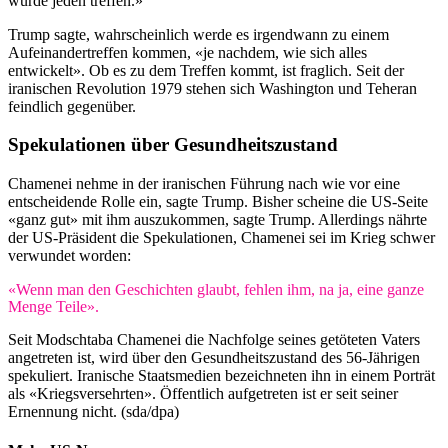
würde jeden treffen.»
Trump sagte, wahrscheinlich werde es irgendwann zu einem
Aufeinandertreffen kommen, «je nachdem, wie sich alles
entwickelt». Ob es zu dem Treffen kommt, ist fraglich. Seit der
iranischen Revolution 1979 stehen sich Washington und Teheran
feindlich gegenüber.
Spekulationen über Gesundheitszustand
Chamenei nehme in der iranischen Führung nach wie vor eine
entscheidende Rolle ein, sagte Trump. Bisher scheine die US-Seite
«ganz gut» mit ihm auszukommen, sagte Trump. Allerdings nährte
der US-Präsident die Spekulationen, Chamenei sei im Krieg schwer
verwundet worden:
«Wenn man den Geschichten glaubt, fehlen ihm, na ja, eine ganze
Menge Teile».
Seit Modschtaba Chamenei die Nachfolge seines getöteten Vaters
angetreten ist, wird über den Gesundheitszustand des 56-Jährigen
spekuliert. Iranische Staatsmedien bezeichneten ihn in einem Porträt
als «Kriegsversehrten». Öffentlich aufgetreten ist er seit seiner
Ernennung nicht. (sda/dpa)