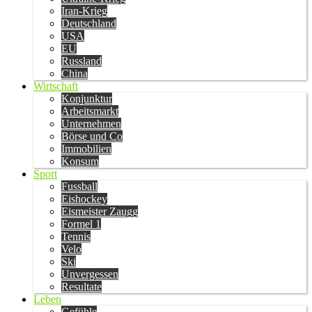
Iran-Krieg
Deutschland
USA
EU
Russland
China
Wirtschaft
Konjunktur
Arbeitsmarkt
Unternehmen
Börse und Co
Immobilien
Konsum
Sport
Fussball
Eishockey
Eismeister Zaugg
Formel 1
Tennis
Velo
Ski
Unvergessen
Resultate
Leben
Gefühle