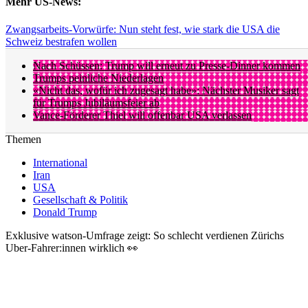
Mehr US-News:
Zwangsarbeits-Vorwürfe: Nun steht fest, wie stark die USA die
Schweiz bestrafen wollen
Nach Schüssen: Trump will erneut zu Presse-Dinner kommen
Trumps peinliche Niederlagen
«Nicht das, wofür ich zugesagt habe»: Nächster Musiker sagt
für Trumps Jubiläumsfeier ab
Vance-Förderer Thiel will offenbar USA verlassen
Themen
International
Iran
USA
Gesellschaft & Politik
Donald Trump
Exklusive watson-Umfrage zeigt: So schlecht verdienen Zürichs
Uber-Fahrer:innen wirklich 👀