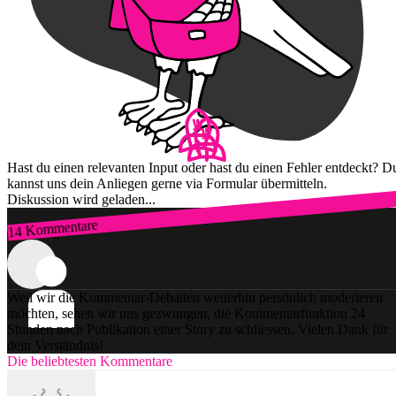
Hast du einen relevanten Input oder hast du einen Fehler entdeckt? D
kannst uns dein Anliegen gerne via Formular übermitteln.
Diskussion wird geladen...
14 Kommentare
Zum Login
Weil wir die Kommentar-Debatten weiterhin persönlich moderieren
möchten, sehen wir uns gezwungen, die Kommentarfunktion 24
Stunden nach Publikation einer Story zu schliessen. Vielen Dank für
dein Verständnis!
Die beliebtesten Kommentare