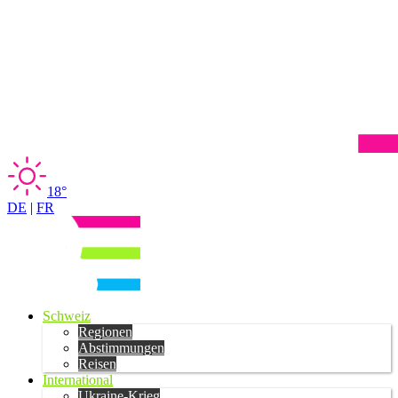
18°
DE
|
FR
Schweiz
Regionen
Abstimmungen
Reisen
International
Ukraine-Krieg