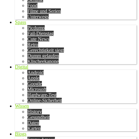
Food
Filme und Serien
Unterwegs
Spass
Picdump
Fail-Dienstag
Cute News
Retro
Gerechtigkeit siegt
Dumm gelaufen
Klischeekanone
Digital
Android
Apple
Google
Microsoft
Hardware-Test
Online-Sicherheit
Wissen
History
Gesundheit
Daten
Karten
Blogs