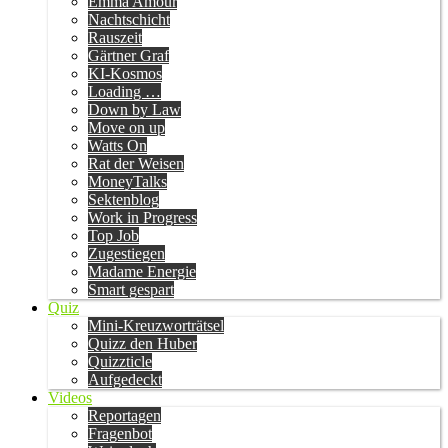
Emma Amour
Nachtschicht
Rauszeit
Gärtner Graf
KI-Kosmos
Loading …
Down by Law
Move on up
Watts On
Rat der Weisen
MoneyTalks
Sektenblog
Work in Progress
Top Job
Zugestiegen
Madame Energie
Smart gespart
Quiz
Mini-Kreuzworträtsel
Quizz den Huber
Quizzticle
Aufgedeckt
Videos
Reportagen
Fragenbot