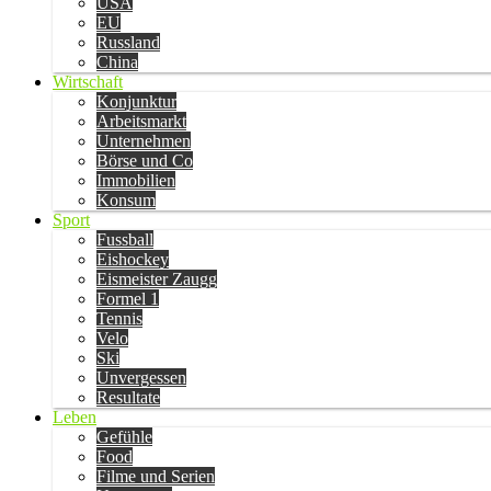
USA
EU
Russland
China
Wirtschaft
Konjunktur
Arbeitsmarkt
Unternehmen
Börse und Co
Immobilien
Konsum
Sport
Fussball
Eishockey
Eismeister Zaugg
Formel 1
Tennis
Velo
Ski
Unvergessen
Resultate
Leben
Gefühle
Food
Filme und Serien