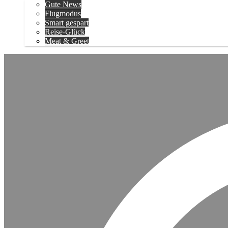
Gute News
Flugmodus
Smart gespart
Reise-Glück
Meat & Greet