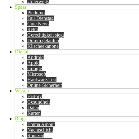
Unterwegs
Spass
Picdump
Fail-Dienstag
Cute News
Retro
Gerechtigkeit siegt
Dumm gelaufen
Klischeekanone
Digital
Android
Apple
Google
Microsoft
Hardware-Test
Online-Sicherheit
Wissen
History
Gesundheit
Daten
Karten
Blogs
Emma Amour
Nachtschicht
Rauszeit