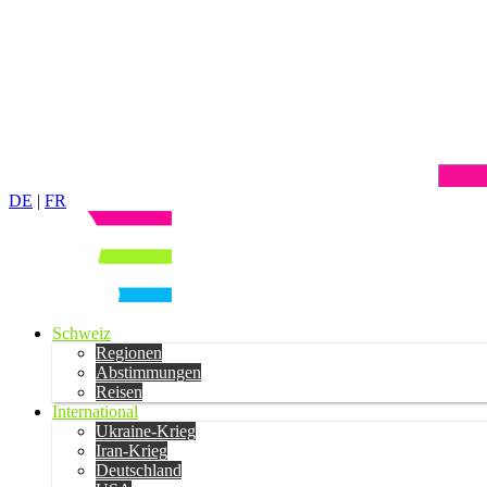
DE
|
FR
Schweiz
Regionen
Abstimmungen
Reisen
International
Ukraine-Krieg
Iran-Krieg
Deutschland