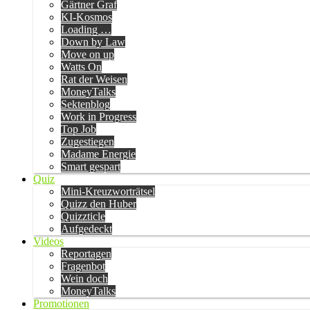
Gärtner Graf
KI-Kosmos
Loading …
Down by Law
Move on up
Watts On
Rat der Weisen
MoneyTalks
Sektenblog
Work in Progress
Top Job
Zugestiegen
Madame Energie
Smart gespart
Quiz
Mini-Kreuzworträtsel
Quizz den Huber
Quizzticle
Aufgedeckt
Videos
Reportagen
Fragenbot
Wein doch
MoneyTalks
Promotionen