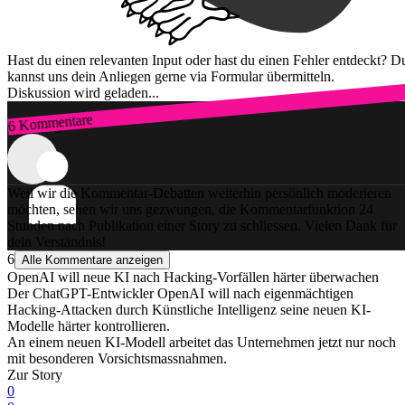
Hast du einen relevanten Input oder hast du einen Fehler entdeckt? D
kannst uns dein Anliegen gerne via Formular übermitteln.
Diskussion wird geladen...
6 Kommentare
Zum Login
Weil wir die Kommentar-Debatten weiterhin persönlich moderieren
möchten, sehen wir uns gezwungen, die Kommentarfunktion 24
Stunden nach Publikation einer Story zu schliessen. Vielen Dank für
dein Verständnis!
6
Alle Kommentare anzeigen
OpenAI will neue KI nach Hacking-Vorfällen härter überwachen
Der ChatGPT-Entwickler OpenAI will nach eigenmächtigen
Hacking-Attacken durch Künstliche Intelligenz seine neuen KI-
Modelle härter kontrollieren.
An einem neuen KI-Modell arbeitet das Unternehmen jetzt nur noch
mit besonderen Vorsichtsmassnahmen.
Zur Story
0