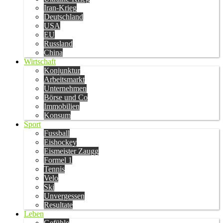
Iran-Krieg
Deutschland
USA
EU
Russland
China
Wirtschaft
Konjunktur
Arbeitsmarkt
Unternehmen
Börse und Co
Immobilien
Konsum
Sport
Fussball
Eishockey
Eismeister Zaugg
Formel 1
Tennis
Velo
Ski
Unvergessen
Resultate
Leben
Gefühle