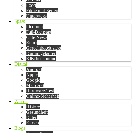
Food
Filme und Serien
Unterwegs
Spass
Picdump
Fail-Dienstag
Cute News
Retro
Gerechtigkeit siegt
Dumm gelaufen
Klischeekanone
Digital
Android
Apple
Google
Microsoft
Hardware-Test
Online-Sicherheit
Wissen
History
Gesundheit
Daten
Karten
Blogs