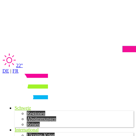
22°
DE
|
FR
Schweiz
Regionen
Abstimmungen
Reisen
International
Ukraine-Krieg