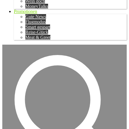
Wein doch
MoneyTalks
Promotionen
Gute News
Flugmodus
Smart gespart
Reise-Glück
Meat & Greet