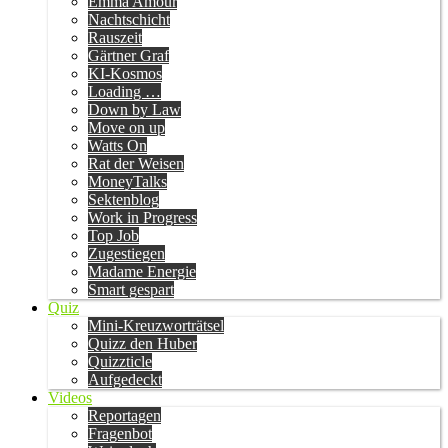
Emma Amour
Nachtschicht
Rauszeit
Gärtner Graf
KI-Kosmos
Loading …
Down by Law
Move on up
Watts On
Rat der Weisen
MoneyTalks
Sektenblog
Work in Progress
Top Job
Zugestiegen
Madame Energie
Smart gespart
Quiz
Mini-Kreuzworträtsel
Quizz den Huber
Quizzticle
Aufgedeckt
Videos
Reportagen
Fragenbot