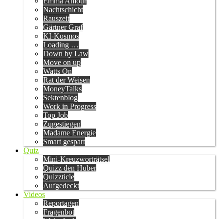
Emma Amour
Nachtschicht
Rauszeit
Gärtner Graf
KI-Kosmos
Loading …
Down by Law
Move on up
Watts On
Rat der Weisen
MoneyTalks
Sektenblog
Work in Progress
Top Job
Zugestiegen
Madame Energie
Smart gespart
Quiz
Mini-Kreuzworträtsel
Quizz den Huber
Quizzticle
Aufgedeckt
Videos
Reportagen
Fragenbot