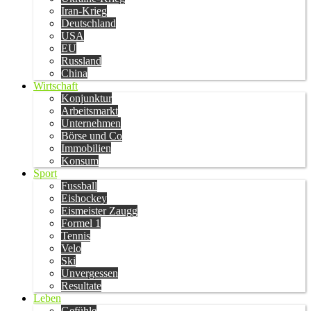
Iran-Krieg
Deutschland
USA
EU
Russland
China
Wirtschaft
Konjunktur
Arbeitsmarkt
Unternehmen
Börse und Co
Immobilien
Konsum
Sport
Fussball
Eishockey
Eismeister Zaugg
Formel 1
Tennis
Velo
Ski
Unvergessen
Resultate
Leben
Gefühle