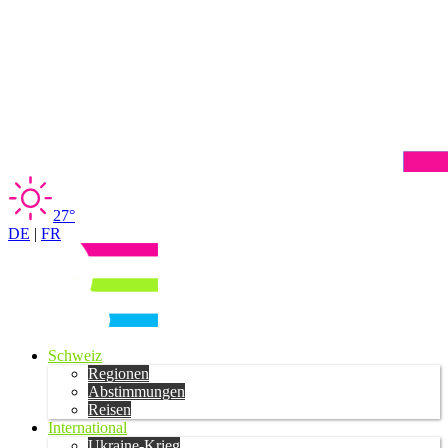
27°
DE
|
FR
Schweiz
Regionen
Abstimmungen
Reisen
International
Ukraine-Krieg