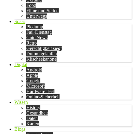
Food
Filme und Serien
Unterwegs
Spass
Picdump
Fail-Dienstag
Cute News
Retro
Gerechtigkeit siegt
Dumm gelaufen
Klischeekanone
Digital
Android
Apple
Google
Microsoft
Hardware-Test
Online-Sicherheit
Wissen
History
Gesundheit
Daten
Karten
Blogs