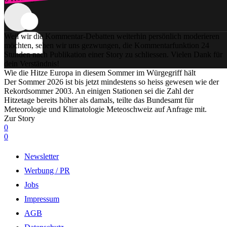
Weil wir die Kommentar-Debatten weiterhin persönlich moderieren
möchten, sehen wir uns gezwungen, die Kommentarfunktion 24
Stunden nach Publikation einer Story zu schliessen. Vielen Dank für
dein Verständnis!
Wie die Hitze Europa in diesem Sommer im Würgegriff hält
Der Sommer 2026 ist bis jetzt mindestens so heiss gewesen wie der
Rekordsommer 2003. An einigen Stationen sei die Zahl der
Hitzetage bereits höher als damals, teilte das Bundesamt für
Meteorologie und Klimatologie Meteoschweiz auf Anfrage mit.
Zur Story
0
0
Newsletter
Werbung / PR
Jobs
Impressum
AGB