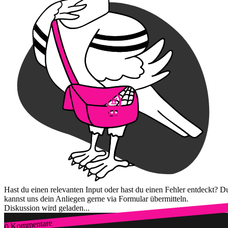
Hast du einen relevanten Input oder hast du einen Fehler entdeckt? D
kannst uns dein Anliegen gerne via Formular übermitteln.
Diskussion wird geladen...
0 Kommentare
Zum Login