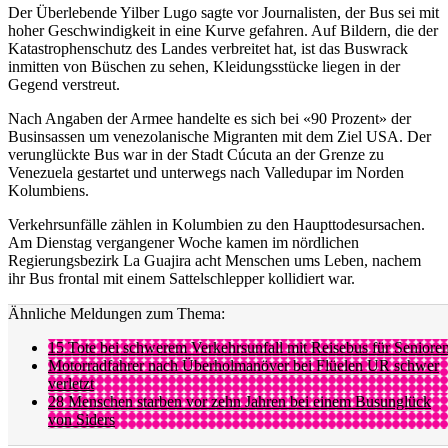
Der Überlebende Yilber Lugo sagte vor Journalisten, der Bus sei mit
hoher Geschwindigkeit in eine Kurve gefahren. Auf Bildern, die der
Katastrophenschutz des Landes verbreitet hat, ist das Buswrack
inmitten von Büschen zu sehen, Kleidungsstücke liegen in der
Gegend verstreut.
Nach Angaben der Armee handelte es sich bei «90 Prozent» der
Businsassen um venezolanische Migranten mit dem Ziel USA. Der
verunglückte Bus war in der Stadt Cúcuta an der Grenze zu
Venezuela gestartet und unterwegs nach Valledupar im Norden
Kolumbiens.
Verkehrsunfälle zählen in Kolumbien zu den Haupttodesursachen.
Am Dienstag vergangener Woche kamen im nördlichen
Regierungsbezirk La Guajira acht Menschen ums Leben, nachem
ihr Bus frontal mit einem Sattelschlepper kollidiert war.
Ähnliche Meldungen zum Thema:
15 Tote bei schwerem Verkehrsunfall mit Reisebus für Seniore
Motorradfahrer nach Überholmanöver bei Flüelen UR schwer
verletzt
28 Menschen starben vor zehn Jahren bei einem Busunglück
von Siders