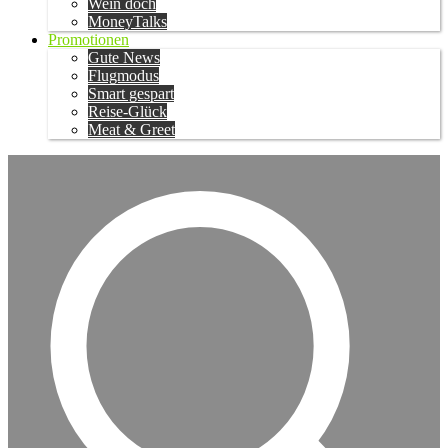
Wein doch
MoneyTalks
Promotionen
Gute News
Flugmodus
Smart gespart
Reise-Glück
Meat & Greet