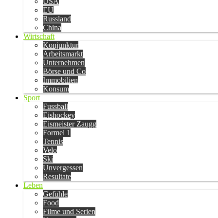
USA
EU
Russland
China
Wirtschaft
Konjunktur
Arbeitsmarkt
Unternehmen
Börse und Co
Immobilien
Konsum
Sport
Fussball
Eishockey
Eismeister Zaugg
Formel 1
Tennis
Velo
Ski
Unvergessen
Resultate
Leben
Gefühle
Food
Filme und Serien