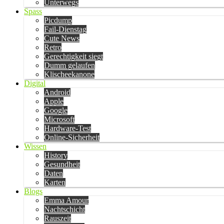
Unterwegs
Spass
Picdump
Fail-Dienstag
Cute News
Retro
Gerechtigkeit siegt
Dumm gelaufen
Klischeekanone
Digital
Android
Apple
Google
Microsoft
Hardware-Test
Online-Sicherheit
Wissen
History
Gesundheit
Daten
Karten
Blogs
Emma Amour
Nachtschicht
Rauszeit