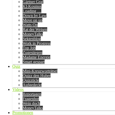
Gärtner Graf
KI-Kosmos
Loading …
Down by Law
Move on up
Watts On
Rat der Weisen
MoneyTalks
Sektenblog
Work in Progress
Top Job
Zugestiegen
Madame Energie
Smart gespart
Quiz
Mini-Kreuzworträtsel
Quizz den Huber
Quizzticle
Aufgedeckt
Videos
Reportagen
Fragenbot
Wein doch
MoneyTalks
Promotionen