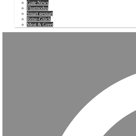
Gute News
Flugmodus
Smart gespart
Reise-Glück
Meat & Greet