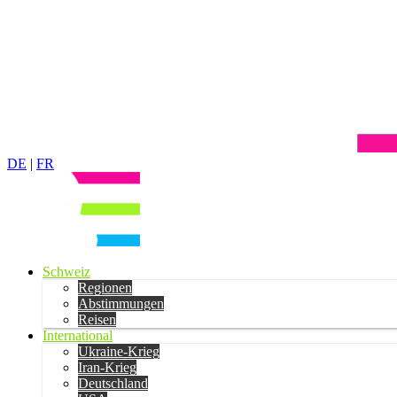
DE
|
FR
Schweiz
Regionen
Abstimmungen
Reisen
International
Ukraine-Krieg
Iran-Krieg
Deutschland