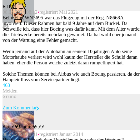
RTFM
08.04.2024 08:12
registriert Mai 2021
Beitrag melden
Beim Flug WN3695 war das Flugzeug mit der Reg. N8668A
involviert. Dieser Rahmen hat bald 9 Jahre auf dem Buckel. Da
bezweifle ich, dass hier Boeing was dafür kann. Mit dem Alter wurde
die Triebwerke bereits mehrfach gewartet. Da hat wohl eher jemand
von der Wartung eine Fehler gemacht.
Wenn jemand auf der Autobahn an seinem 10 jährigen Auto seine
Motorhaube verliert wird wohl kaum der Hersteller die Schuld daran
haben, eher die Person welche zuletzt daran rumgefingert hat.
Solche Themen können bei Airbus wie auch Boeing passieren, da der
Haupteinfluss vom Servicepartner liegt.
46
3
Melden
Zum Kommentar
⚡ ⚡ ⚡☢❗andre ☢ ⚡⚡
Beitrag melden
08.04.2024 08:01
registriert Januar 2014
Hat das wirklich mit dem Hersteller zu tun oder der Wartung?