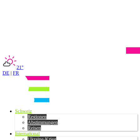
21°
DE
|
FR
Schweiz
Regionen
Abstimmungen
Reisen
International
Ukraine-Krieg