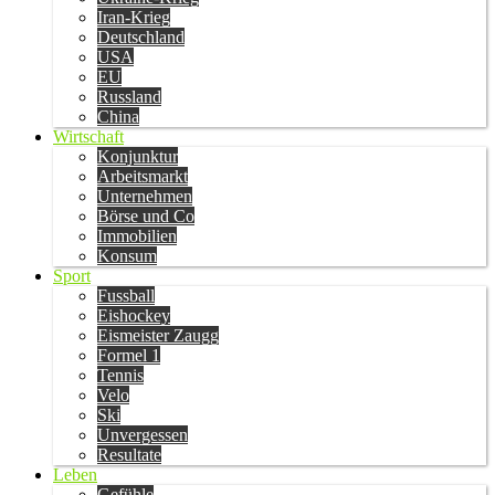
Iran-Krieg
Deutschland
USA
EU
Russland
China
Wirtschaft
Konjunktur
Arbeitsmarkt
Unternehmen
Börse und Co
Immobilien
Konsum
Sport
Fussball
Eishockey
Eismeister Zaugg
Formel 1
Tennis
Velo
Ski
Unvergessen
Resultate
Leben
Gefühle