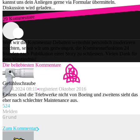
kannst uns dein Anliegen gerne via Formular übermitteln.
Diskussion wird geladen...
29 Kommentare
Zum Login
Weil wir die Kommentar-Debatten weiterhin persönlich moderieren
möchten, sehen wir uns gezwungen, die Kommentarfunktion 24
Stunden nach Publikation einer Story zu schliessen. Vielen Dank für
dein Verständnis!
Die beliebtesten Kommentare
Gefühlsschraube
08.04.2024 08:11
registriert Oktober 2016
Erstens sind die Triebwerke nicht von Boeing und zweitens sieht das
eher nach schlechter Maintenance aus.
52
4
Melden
Zum Kommentar