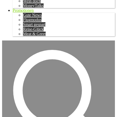
Wein doch
MoneyTalks
Promotionen
Gute News
Flugmodus
Smart gespart
Reise-Glück
Meat & Greet