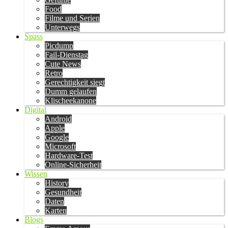
Food
Filme und Serien
Unterwegs
Spass
Picdump
Fail-Dienstag
Cute News
Retro
Gerechtigkeit siegt
Dumm gelaufen
Klischeekanone
Digital
Android
Apple
Google
Microsoft
Hardware-Test
Online-Sicherheit
Wissen
History
Gesundheit
Daten
Karten
Blogs