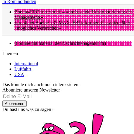
in Rom notlanden
Boeing-CEO tritt zurück – «umfassende Umstrukturierung des
Managements»
Vorfall bei Boeing 737 MAX: FBI informiert Passagiere über
«mögliches Verbrechen»
(t-online mit material der Nachrichtenagentur rtr)
Themen
International
Luftfahrt
USA
Das könnte dich auch noch interessieren:
Abonniere unseren Newsletter
Abonnieren
Du hast uns was zu sagen?