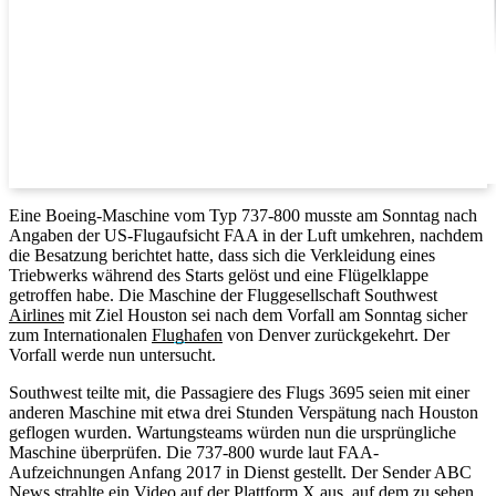
Eine Boeing-Maschine vom Typ 737-800 musste am Sonntag nach
Angaben der US-Flugaufsicht FAA in der Luft umkehren, nachdem
die Besatzung berichtet hatte, dass sich die Verkleidung eines
Triebwerks während des Starts gelöst und eine Flügelklappe
getroffen habe. Die Maschine der Fluggesellschaft Southwest
Airlines
mit Ziel Houston sei nach dem Vorfall am Sonntag sicher
zum Internationalen
Flughafen
von Denver zurückgekehrt. Der
Vorfall werde nun untersucht.
Southwest teilte mit, die Passagiere des Flugs 3695 seien mit einer
anderen Maschine mit etwa drei Stunden Verspätung nach Houston
geflogen wurden. Wartungsteams würden nun die ursprüngliche
Maschine überprüfen. Die 737-800 wurde laut FAA-
Aufzeichnungen Anfang 2017 in Dienst gestellt. Der Sender ABC
News strahlte ein Video auf der Plattform X aus, auf dem zu sehen