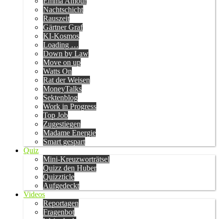
Emma Amour
Nachtschicht
Rauszeit
Gärtner Graf
KI-Kosmos
Loading …
Down by Law
Move on up
Watts On
Rat der Weisen
MoneyTalks
Sektenblog
Work in Progress
Top Job
Zugestiegen
Madame Energie
Smart gespart
Quiz
Mini-Kreuzworträtsel
Quizz den Huber
Quizzticle
Aufgedeckt
Videos
Reportagen
Fragenbot