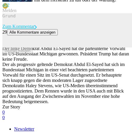
43
2
Melden
Zum Kommentar
29
Alle Kommentare anzeigen
Trump schäumt: Linker Demokrat El-Sayed gewinnt Vorwahl in
Michigan
Der linke Demokrat Abdul El-Sayed hat die parteiinterne Vorwahl
Beitrag melden
im US-Bundesstaat Michigan gewonnen. Präsident Trump hat daran
keine Freude.
Der als progressiv geltende Demokrat Abdul El-Sayed hat sich im
Bundesstaat Michigan in einer viel beachteten parteiinternen
Vorwahl für einen Sitz im US-Senat durchgesetzt. Er behauptete
sich knapp gegen die dem moderaten Lager zugeordnete
Demokratin Haley Stevens, wie US-Medien übereinstimmend
prognostizierten. Dem Rennen wurde in den USA auch mit Blick
auf den Ausgang der Zwischenwahlen im November eine hohe
Bedeutung beigemessen.
Zur Story
0
0
Newsletter