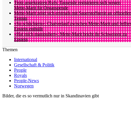
Trotz angekratzen Rufs: Tausende registrieren sich wegen
Mette-Marit für Organspende
Mette-Marit zeigt sich erstmals mit Sauerstoffgerät an offizielle
Termin
«So schüchtern»: Chatverlauf zwischen Mette-Marit und Jeffre
Epstein enthüllt
«Hat mich manipuliert»: Mette-Marit bricht ihr Schweigen zu
Epstein
Themen
International
Gesellschaft & Politik
People
Royals
People-News
Norwegen
Bilder, die es so vermutlich nur in Skandinavien gibt