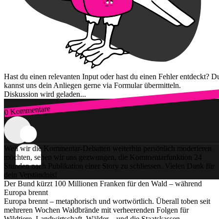
Hast du einen relevanten Input oder hast du einen Fehler entdeckt? D
kannst uns dein Anliegen gerne via Formular übermitteln.
Diskussion wird geladen...
0 Kommentare
Zum Login
Weil wir die Kommentar-Debatten weiterhin persönlich moderieren
möchten, sehen wir uns gezwungen, die Kommentarfunktion 24
Stunden nach Publikation einer Story zu schliessen. Vielen Dank für
dein Verständnis!
Der Bund kürzt 100 Millionen Franken für den Wald – während
Europa brennt
Europa brennt – metaphorisch und wortwörtlich. Überall toben seit
mehreren Wochen Waldbrände mit verheerenden Folgen für
Wildtiere, Landwirtschaft, Wälder – und die Staatskassen.