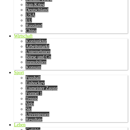
Iran-Krieg
Deutschland
USA
EU
Russland
China
Wirtschaft
Konjunktur
Arbeitsmarkt
Unternehmen
Börse und Co
Immobilien
Konsum
Sport
Fussball
Eishockey
Eismeister Zaugg
Formel 1
Tennis
Velo
Ski
Unvergessen
Resultate
Leben
Gefühle