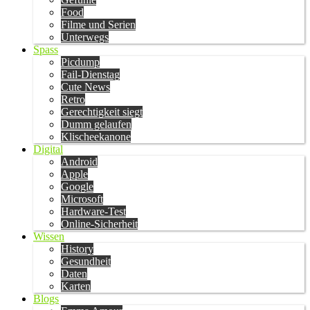
Food
Filme und Serien
Unterwegs
Spass
Picdump
Fail-Dienstag
Cute News
Retro
Gerechtigkeit siegt
Dumm gelaufen
Klischeekanone
Digital
Android
Apple
Google
Microsoft
Hardware-Test
Online-Sicherheit
Wissen
History
Gesundheit
Daten
Karten
Blogs