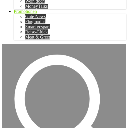
Wein doch
MoneyTalks
Promotionen
Gute News
Flugmodus
Smart gespart
Reise-Glück
Meat & Greet