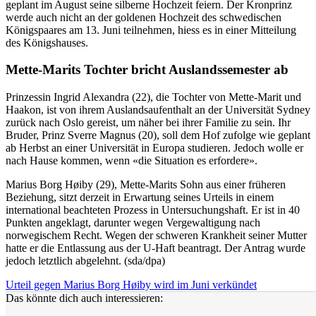
geplant im August seine silberne Hochzeit feiern. Der Kronprinz
werde auch nicht an der goldenen Hochzeit des schwedischen
Königspaares am 13. Juni teilnehmen, hiess es in einer Mitteilung
des Königshauses.
Mette-Marits Tochter bricht Auslandssemester ab
Prinzessin Ingrid Alexandra (22), die Tochter von Mette-Marit und
Haakon, ist von ihrem Auslandsaufenthalt an der Universität Sydney
zurück nach Oslo gereist, um näher bei ihrer Familie zu sein. Ihr
Bruder, Prinz Sverre Magnus (20), soll dem Hof zufolge wie geplant
ab Herbst an einer Universität in Europa studieren. Jedoch wolle er
nach Hause kommen, wenn «die Situation es erfordere».
Marius Borg Høiby (29), Mette-Marits Sohn aus einer früheren
Beziehung, sitzt derzeit in Erwartung seines Urteils in einem
international beachteten Prozess in Untersuchungshaft. Er ist in 40
Punkten angeklagt, darunter wegen Vergewaltigung nach
norwegischem Recht. Wegen der schweren Krankheit seiner Mutter
hatte er die Entlassung aus der U-Haft beantragt. Der Antrag wurde
jedoch letztlich abgelehnt. (sda/dpa)
Urteil gegen Marius Borg Høiby wird im Juni verkündet
Das könnte dich auch interessieren: