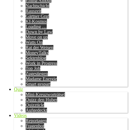
Emma Amour
Nachtschicht
Rauszeit
Gärtner Graf
KI-Kosmos
Loading …
Down by Law
Move on up
Watts On
Rat der Weisen
MoneyTalks
Sektenblog
Work in Progress
Top Job
Zugestiegen
Madame Energie
Smart gespart
Quiz
Mini-Kreuzworträtsel
Quizz den Huber
Quizzticle
Aufgedeckt
Videos
Reportagen
Fragenbot