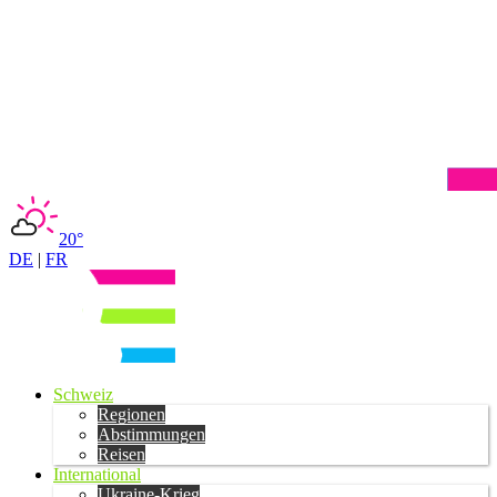
20°
DE
|
FR
Schweiz
Regionen
Abstimmungen
Reisen
International
Ukraine-Krieg