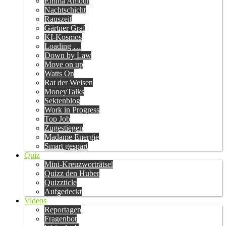
Emma Amour
Nachtschicht
Rauszeit
Gärtner Graf
KI-Kosmos
Loading …
Down by Law
Move on up
Watts On
Rat der Weisen
MoneyTalks
Sektenblog
Work in Progress
Top Job
Zugestiegen
Madame Energie
Smart gespart
Quiz
Mini-Kreuzworträtsel
Quizz den Huber
Quizzticle
Aufgedeckt
Videos
Reportagen
Fragenbot