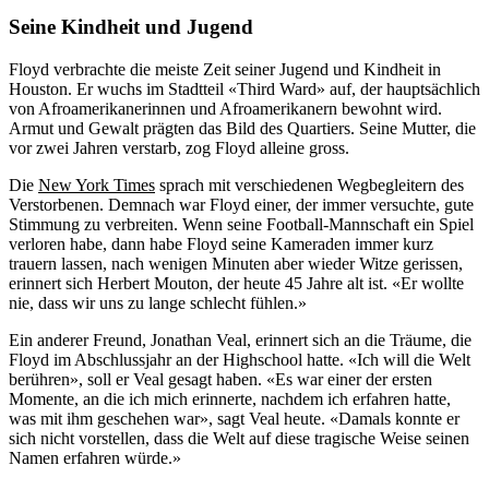
Seine Kindheit und Jugend
Floyd verbrachte die meiste Zeit seiner Jugend und Kindheit in
Houston. Er wuchs im Stadtteil «Third Ward» auf, der hauptsächlich
von Afroamerikanerinnen und Afroamerikanern bewohnt wird.
Armut und Gewalt prägten das Bild des Quartiers. Seine Mutter, die
vor zwei Jahren verstarb, zog Floyd alleine gross.
Die
New York Times
sprach mit verschiedenen Wegbegleitern des
Verstorbenen. Demnach war Floyd einer, der immer versuchte, gute
Stimmung zu verbreiten. Wenn seine Football-Mannschaft ein Spiel
verloren habe, dann habe Floyd seine Kameraden immer kurz
trauern lassen, nach wenigen Minuten aber wieder Witze gerissen,
erinnert sich Herbert Mouton, der heute 45 Jahre alt ist. «Er wollte
nie, dass wir uns zu lange schlecht fühlen.»
Ein anderer Freund, Jonathan Veal, erinnert sich an die Träume, die
Floyd im Abschlussjahr an der Highschool hatte. «Ich will die Welt
berühren», soll er Veal gesagt haben. «Es war einer der ersten
Momente, an die ich mich erinnerte, nachdem ich erfahren hatte,
was mit ihm geschehen war», sagt Veal heute. «Damals konnte er
sich nicht vorstellen, dass die Welt auf diese tragische Weise seinen
Namen erfahren würde.»