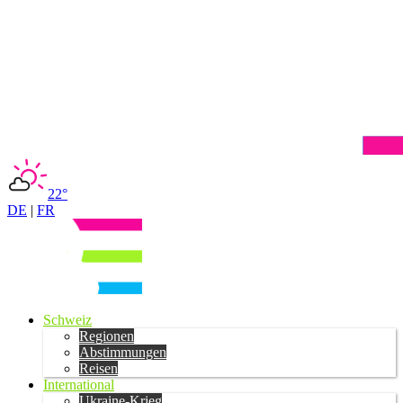
22°
DE
|
FR
Schweiz
Regionen
Abstimmungen
Reisen
International
Ukraine-Krieg