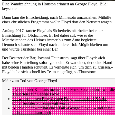
Eine Wandzeichnung in Houston erinnert an George Floyd.
Bild:
keystone
Dann kam die Entscheidung, nach Minnesota umzuziehen. Mithilfe
eines christlichen Programms wollte Floyd dort den Neustart wagen.
Anfang 2017 startete Floyd als Sicherheitsmitarbeiter bei einer
Einrichtung für Obdachlose. Er fiel dabei auf, wie er die
Mitarbeitenden des Heimes immer bis zum Auto begleitete.
Dennoch schaute sich Floyd nach anderen Job-Möglichkeiten um
und wurde Türsteher bei einer Bar.
Der Besitzer der Bar, Jovanni Thunstrom, sagt über Floyd: «Ich
habe seine Einstellung sofort gemocht. Er war einer, der deine Hand
mit beiden Händen schüttelt. Er verneigte sich, um dich zu grüssen.»
Floyd habe sich schnell ins Team eingefügt, so Thunstorm.
Mehr zum Tod von George Floyd
«Nehmt euer Knie aus meinem Nacken»: So emotional war die
Trauerfeier für George Floyd
Ich widme diesen Blog George Floyd, der in den USA das
Opfer brutaler Polizeigewalt wurde
Auch die Schweiz hat einen Fall «George Floyd» – und er ist
nicht minder dramatisch