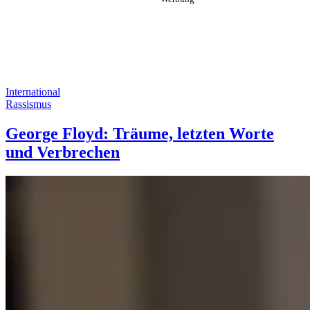
International
Rassismus
George Floyd: Träume, letzten Worte
und Verbrechen