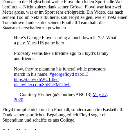
Damals in der Highschool wollte Floyd durch den Sport «die Welt
berühren». Nicht zuletzt dank seiner Grösse, Floyd war fast zwei
Meter gross, war er im Sport sehr erfolgreich. Ein Video, das nach
seinem Tod im Netz zirkulierte, soll Floyd zeigen, wie er 1992 einen
Touchdown landete, der seinem Football-Team half, die
Staatsmeisterschaften zu gewinnen.
Here’s George Floyd scoring a touchdown in ‘92. What
a play. Yates HS game hero.
Probably seems like a lifetime ago to Floyd’s family
and friends.
Now, they’re planning his funeral while protestors
march in his name.
#georgefloyd
#abc13
https://t.co/v7hWULfled
pic.twitter.com/S5RLFM1Pwh
— Courtney Fischer (@CourtneyABC13)
May 27,
2020
Floyd trumpfte nicht nur im Football, sondern auch im Basketball.
Dank seiner sportlichen Begabung erhielt Floyd sogar ein
Stipendium und schaffte es ans College.