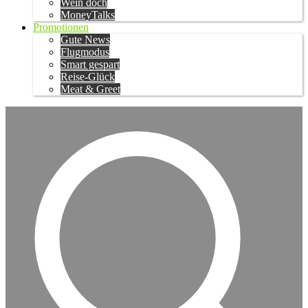
Wein doch
MoneyTalks
Promotionen
Gute News
Flugmodus
Smart gespart
Reise-Glück
Meat & Greet