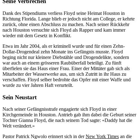
Seine Verbrechen
Dank des Stipendiums verliess Floyd seine Heimat Houston in
Richtung Florida. Lange blieb er jedoch nicht am College, er kehrte
zurück, ohne einen Abschluss zu machen. Nach seiner Rückkehr
nach Houston versuchte sich Floyd als Rapper und kam immer
wieder mit dem Gesetz in Konflikt.
Etwa im Jahr 2004, als er kriminell wurde und für einen Zehn-
Dollar-Drogendeal zehn Monate ins Gefängnis musste. Floyd
beging nicht nur kleinere Diebstähle und Drogendelikte, sondern
war auch an einem grösseren Raubüberfall beteiligt. Zu fünft
überfielen sie das Haus einer Frau. Einer der Mittäter gab sich als
Mitarbeiter der Wasserwerke aus, um sich Zutritt in ihr Haus zu
verschaffen. Floyd selber bedrohte das Opfer mit einer Waffe und
wurde zu vier Jahren Haft verurteilt.
Sein Neustart
Nach seiner Gefängnisstrafe engagierte sich Floyd in einer
Kirchgemeinde in Houston. Antrieb gab ihm dabei die Geburt seiner
Tochter Gianna Floyd, die nach seinem Tod sagte: «Daddy hat die
Welt verändert.»
Pastor Patrick Ngwolo erinnert sich in der
New York Times
an die