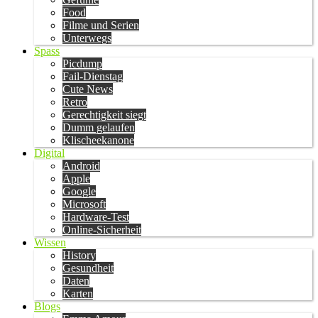
Food
Filme und Serien
Unterwegs
Spass
Picdump
Fail-Dienstag
Cute News
Retro
Gerechtigkeit siegt
Dumm gelaufen
Klischeekanone
Digital
Android
Apple
Google
Microsoft
Hardware-Test
Online-Sicherheit
Wissen
History
Gesundheit
Daten
Karten
Blogs