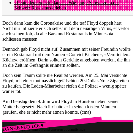
«Leute denken, ich klaue» – Wie junge Schwarze in der
Schweiz Rassismus erleben
Doch dann kam die Coronakrise und die traf Floyd doppelt hart.
Nicht nur infizierte er sich selbst mit dem neuartigen Virus, er verlor
auch seinen Job, da alle Bars und Restaurants in Minnesota
schliessen mussten.
Dennoch gab Floyd nicht auf. Zusammen mit seiner Freundin wollte
er ein Restaurant mit dem Namen «Convict Kitchen», «Verurteilten-
Küche», eröffnen. Darin sollten Gerichte angeboten werden, die ihn
an die Zeit im Gefängnis erinnern sollten.
Doch sein Traum sollte nie Realität werden. Am 25. Mai versuchte
Floyd, mit einer mutmasslich gefälschten 20-Dollar-Note Zigaretten
zu kaufen. Die Laden-Mitarbeiter riefen die Polizei – wenig später
war er tot.
Am Dienstag dem 9. Juni wird Floyd in Houston neben seiner
Mutter beigesetzt. Nach ihr hatte er in seinen letzten Minuten
gerufen, ehe er nicht mehr atmen konnte. (cma)
DANKE FÜR DIE ♥
Würdest du gerne watson und unseren Journalismus