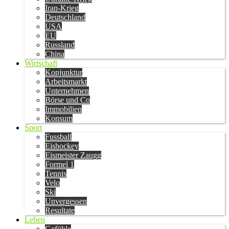
Iran-Krieg
Deutschland
USA
EU
Russland
China
Wirtschaft
Konjunktur
Arbeitsmarkt
Unternehmen
Börse und Co
Immobilien
Konsum
Sport
Fussball
Eishockey
Eismeister Zaugg
Formel 1
Tennis
Velo
Ski
Unvergessen
Resultate
Leben
Gefühle