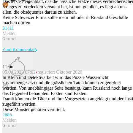
Das letzte Feigenblatt, das die hässliche Fratze dieses verbrecherische
Krieges zu verdecken versucht hat, ist nun gefallen, es liegt an uns
allen, die obséquentes daraus zu ziehen.
Keine Schweizer Firma sollte mehr mit oder in Russland Geschäfte
machen dürfen.
314
11
Melden
Zum Kommentar
Liebu
05.04.2022 07:02
registriert Oktober 2020
Beitrag melden
In Klein und Detektivarbeit wird das Puzzle Wasserdicht
zusammengesetzt und die grässlichen Taten können zugeordnet
werden. Von unabhängiger Seite bestätigt, kann Russland noch lange
das Gegenteil behaupten. Fakten sind Fakten.
Damit können die Täter und ihre Vorgesetzten angeklagt und der Just
zugeführt werden.
Diese Monster gehören verurteilt.
268
5
Melden