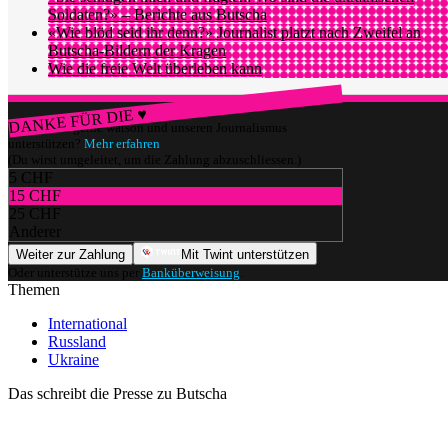
Soldaten?» – Berichte aus Butscha
«Wie blöd seid ihr denn?» Journalist platzt nach Zweifel an
Butscha-Bildern der Kragen
Wie die freie Welt überleben kann
DANKE FÜR DIE ♥
Würdest du gerne watson und unseren Journalismus
unterstützen?
Mehr erfahren
(Du wirst umgeleitet, um die Zahlung abzuschliessen.)
5 CHF
15 CHF
25 CHF
Anderer
Weiter zur Zahlung
Mit Twint unterstützen
Oder unterstütze uns per
Banküberweisung
.
Themen
International
Russland
Ukraine
Das schreibt die Presse zu Butscha