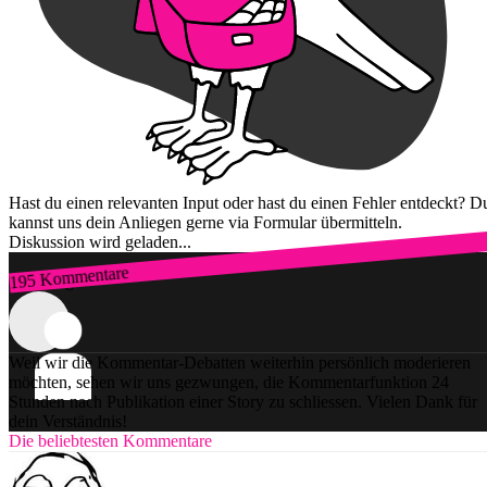
Hast du einen relevanten Input oder hast du einen Fehler entdeckt? D
kannst uns dein Anliegen gerne via Formular übermitteln.
Diskussion wird geladen...
195 Kommentare
Zum Login
Weil wir die Kommentar-Debatten weiterhin persönlich moderieren
möchten, sehen wir uns gezwungen, die Kommentarfunktion 24
Stunden nach Publikation einer Story zu schliessen. Vielen Dank für
dein Verständnis!
Die beliebtesten Kommentare