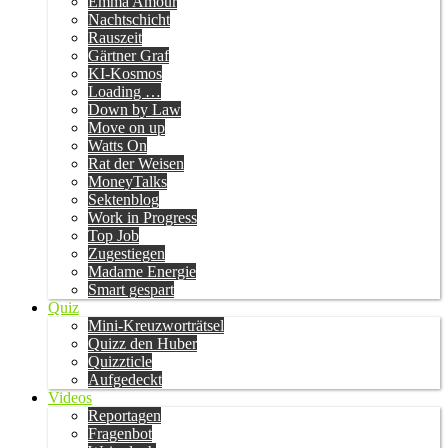
Emma Amour
Nachtschicht
Rauszeit
Gärtner Graf
KI-Kosmos
Loading …
Down by Law
Move on up
Watts On
Rat der Weisen
MoneyTalks
Sektenblog
Work in Progress
Top Job
Zugestiegen
Madame Energie
Smart gespart
Quiz
Mini-Kreuzworträtsel
Quizz den Huber
Quizzticle
Aufgedeckt
Videos
Reportagen
Fragenbot