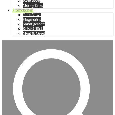
Wein doch
MoneyTalks
Promotionen
Gute News
Flugmodus
Smart gespart
Reise-Glück
Meat & Greet