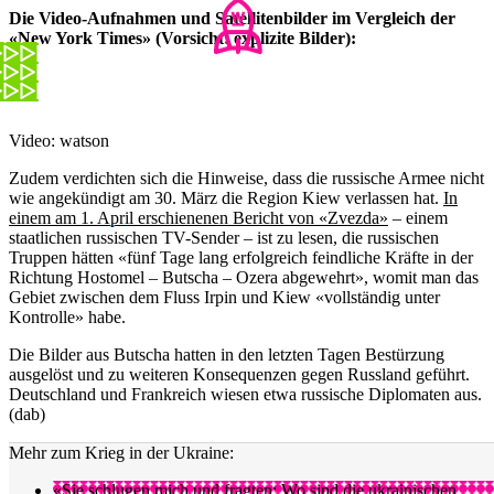
Die Video-Aufnahmen und Satellitenbilder im Vergleich der
«New York Times» (Vorsicht: explizite Bilder):
Video: watson
Zudem verdichten sich die Hinweise, dass die russische Armee nicht
wie angekündigt am 30. März die Region Kiew verlassen hat.
In
einem am 1. April erschienenen Bericht von «Zvezda»
– einem
staatlichen russischen TV-Sender – ist zu lesen, die russischen
Truppen hätten «fünf Tage lang erfolgreich feindliche Kräfte in der
Richtung Hostomel – Butscha – Ozera abgewehrt», womit man das
Gebiet zwischen dem Fluss Irpin und Kiew «vollständig unter
Kontrolle» habe.
Die Bilder aus Butscha hatten in den letzten Tagen Bestürzung
ausgelöst und zu weiteren Konsequenzen gegen Russland geführt.
Deutschland und Frankreich wiesen etwa russische Diplomaten aus.
(dab)
Mehr zum Krieg in der Ukraine:
«Sie schlugen mich und fragten: Wo sind die ukrainischen