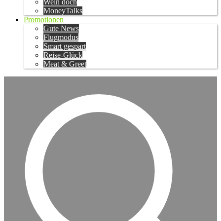
Wein doch
MoneyTalks
Promotionen
Gute News
Flugmodus
Smart gespart
Reise-Glück
Meat & Greet