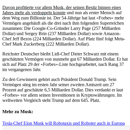
Davon profitierte vor allem Musk, der seinen Besitz binnen eines
Jahres mehr als verdoppeln konnte
und nun als erster Mensch auf
dem Weg zum Billionär ist. Der 54-Jährige hat laut «Forbes» mehr
Vermögen angehäuft als die drei nach ihm folgenden Superreichen
zusammen: Die Google-Co-Gründer Larry Page (257 Milliarden
Dollar) und Sergey Brin (237 Milliarden Dollar) sowie Amazon-
Chef Jeff Bezos (224 Milliarden Dollar). Auf Platz fünf folgt Meta-
Chef Mark Zuckerberg (222 Milliarden Dollar).
Reichster Deutscher bleibt Lidl-Chef Dieter Schwarz mit einem
geschätzten Vermögen von nunmehr gut 67 Milliarden Dollar. Er hat
sich auf Platz 29 der «Forbes»-Liste hochgearbeitet, nach Rang 37
im vergangenen Jahr.
Zu den Gewinnern gehört auch Präsident Donald Trump. Sein
Vermögen stieg im ersten Jahr seiner zweiten Amtszeit um 27
Prozent auf geschätzte 6,5 Milliarden Dollar. Dies verdankt er laut
«Forbes» vor allem seinen Investitionen in Kryptowährungen. Im
weltweiten Vergleich steht Trump auf dem 645. Platz.
Mehr zu Musk:
Tesla-Chef Elon Musk will Robotaxis und Roboter auch in Europa