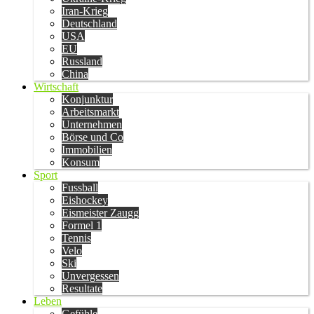
Iran-Krieg
Deutschland
USA
EU
Russland
China
Wirtschaft
Konjunktur
Arbeitsmarkt
Unternehmen
Börse und Co
Immobilien
Konsum
Sport
Fussball
Eishockey
Eismeister Zaugg
Formel 1
Tennis
Velo
Ski
Unvergessen
Resultate
Leben
Gefühle