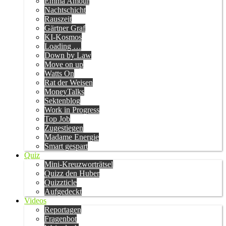
Emma Amour
Nachtschicht
Rauszeit
Gärtner Graf
KI-Kosmos
Loading …
Down by Law
Move on up
Watts On
Rat der Weisen
MoneyTalks
Sektenblog
Work in Progress
Top Job
Zugestiegen
Madame Energie
Smart gespart
Quiz
Mini-Kreuzworträtsel
Quizz den Huber
Quizzticle
Aufgedeckt
Videos
Reportagen
Fragenbot