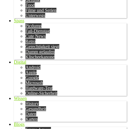
Food
Filme und Serien
Unterwegs
Spass
Picdump
Fail-Dienstag
Cute News
Retro
Gerechtigkeit siegt
Dumm gelaufen
Klischeekanone
Digital
Android
Apple
Google
Microsoft
Hardware-Test
Online-Sicherheit
Wissen
History
Gesundheit
Daten
Karten
Blogs