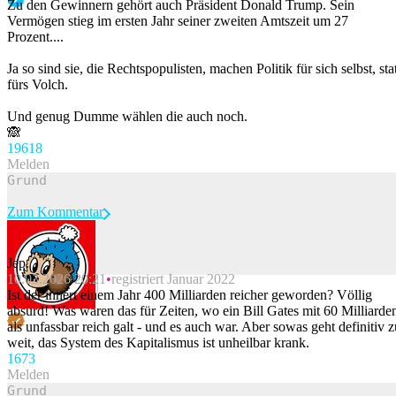
Zu den Gewinnern gehört auch Präsident Donald Trump. Sein
Vermögen stieg im ersten Jahr seiner zweiten Amtszeit um 27
Prozent....
Ja so sind sie, die Rechtspopulisten, machen Politik für sich selbst, sta
fürs Volch.
Und genug Dumme wählen die auch noch.
🙈
196
18
Melden
Zum Kommentar
Jep.
10.03.2026 20:21
registriert Januar 2022
Beitrag melden
Ist der innert einem Jahr 400 Milliarden reicher geworden? Völlig
absurd! Was waren das für Zeiten, wo ein Bill Gates mit 60 Milliarde
als unfassbar reich galt - und es auch war. Aber sowas geht definitiv z
weit, das System des Kapitalismus ist unheilbar krank.
167
3
Melden