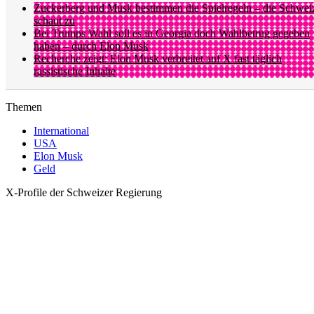
Zuckerberg und Musk bestimmen die Spielregeln – die Schwei
schaut zu
Bei Trumps Wahl soll es in Georgia doch Wahlbetrug gegeben
haben – durch Elon Musk
Recherche zeigt: Elon Musk verbreitet auf X fast täglich
rassistische Inhalte
Themen
International
USA
Elon Musk
Geld
X-Profile der Schweizer Regierung