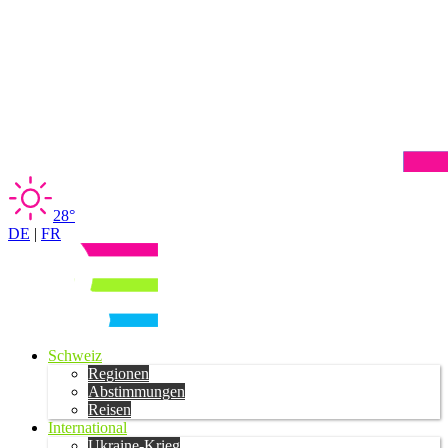
28°
DE
|
FR
Schweiz
Regionen
Abstimmungen
Reisen
International
Ukraine-Krieg