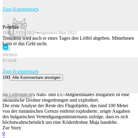
Zum Kommentar
Pontifax
10.03.2026 19:36
registriert Mai 2021
Beitrag melden
Trotzdem wird auch er eines Tages den Löffel abgeben. Mitnehmen
kann er das Geld nicht.
94
6
Melden
Zum Kommentar
100
Alle Kommentare anzeigen
Mit Sprengstoff bestückte Drohne dringt in Luftraum von Nato-
Staat Bulgarien ein
Im Luftraum des Nato- und EU-Mitgliedstaates Bulgarien ist eine
Beitrag melden
ukrainische Drohne eingedrungen und explodiert.
Die erste Analyse der Reste des Flugobjekts, das rund 100 Meter
von der rumänischen Grenze entfernt explodierte, zeigte Angaben
des bulgarischen Verteidigungsministeriums zufolge, dass es sich
höchstwahrscheinlich um eine Köderdrohne Maja handelte.
Zur Story
0