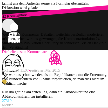
kannst uns dein Anliegen gerne via Formular übermitteln.
Diskussion wird geladen...
42 Kommentare
Zum Login
Weil wir die Kommentar-Debatten weiterhin persönlich moderieren
möchten, sehen wir uns gezwungen, die Kommentarfunktion 24
Stunden nach Publikation einer Story zu schliessen. Vielen Dank für
dein Verständnis!
Die beliebtesten Kommentare
Hierundjetzt
25.12.2024 11:07
registriert Mai 2015
Wie war das schon wieder, als die Republikaner extra die Ernennung
von Bundesrichtern von Obama torperdierten, da man dies nicht im
Wahljahr mache.
Nur um gefühlt am ersten Tag, dann ein Alkoholiker und eine
Abtreibungsgnerin zu installieren.
273
10
Melden