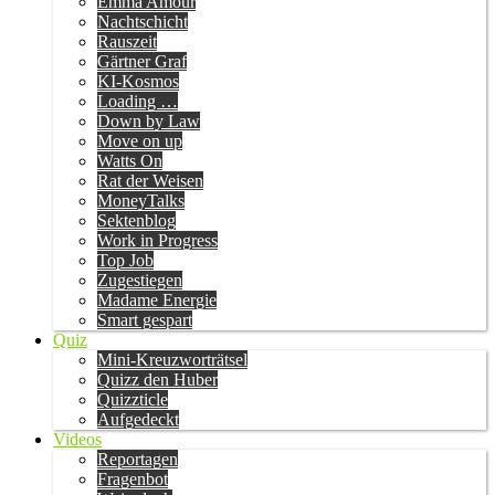
Emma Amour
Nachtschicht
Rauszeit
Gärtner Graf
KI-Kosmos
Loading …
Down by Law
Move on up
Watts On
Rat der Weisen
MoneyTalks
Sektenblog
Work in Progress
Top Job
Zugestiegen
Madame Energie
Smart gespart
Quiz
Mini-Kreuzworträtsel
Quizz den Huber
Quizzticle
Aufgedeckt
Videos
Reportagen
Fragenbot