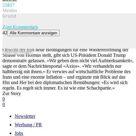
218
17
Melden
Zum Kommentar
42
Alle Kommentare anzeigen
Iran stellt Bedingungen für Strasse von Hormus – Trump: «Es ist
wie eine Schachpartie»
Obwohl der Iran neue Bedingungen für eine Wiedereröffnung der
Beitrag melden
Strasse von Hormus stellt, gibt sich US-Präsident Donald Trump
demonstrativ gelassen. «Wir geben dem nicht viel Aufmerksamkeit»,
sagte er dem Nachrichtenportal «Axios». «Wir verhandeln nur
halbherzig mit ihnen.» Er verwies auf wirtschaftliche Probleme des
Irans und eine enorme Inflation – und ergänzte mit Blick auf das
Hin und Her bei den diplomatischen Bemühungen: «Es wird sich
regeln. Es regelt sich immer. Es ist wie eine Schachpartie.»
Zur Story
0
0
Newsletter
Werbung / PR
Jobs