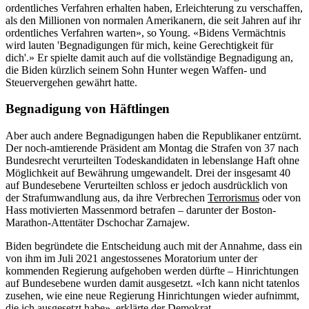
ordentliches Verfahren erhalten haben, Erleichterung zu verschaffen,
als den Millionen von normalen Amerikanern, die seit Jahren auf ihr
ordentliches Verfahren warten», so Young. «Bidens Vermächtnis
wird lauten 'Begnadigungen für mich, keine Gerechtigkeit für
dich'.» Er spielte damit auch auf die vollständige Begnadigung an,
die Biden kürzlich seinem Sohn Hunter wegen Waffen- und
Steuervergehen gewährt hatte.
Begnadigung von Häftlingen
Aber auch andere Begnadigungen haben die Republikaner entzürnt.
Der noch-amtierende Präsident am Montag die Strafen von 37 nach
Bundesrecht verurteilten Todeskandidaten in lebenslange Haft ohne
Möglichkeit auf Bewährung umgewandelt. Drei der insgesamt 40
auf Bundesebene Verurteilten schloss er jedoch ausdrücklich von
der Strafumwandlung aus, da ihre Verbrechen
Terrorismus
oder von
Hass motivierten Massenmord betrafen – darunter der Boston-
Marathon-Attentäter Dschochar Zarnajew.
Biden begründete die Entscheidung auch mit der Annahme, dass ein
von ihm im Juli 2021 angestossenes Moratorium unter der
kommenden Regierung aufgehoben werden dürfte – Hinrichtungen
auf Bundesebene wurden damit ausgesetzt. «Ich kann nicht tatenlos
zusehen, wie eine neue Regierung Hinrichtungen wieder aufnimmt,
die ich ausgesetzt habe», erklärte der Demokrat.