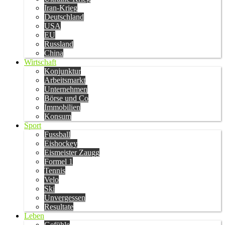
Iran-Krieg
Deutschland
USA
EU
Russland
China
Wirtschaft
Konjunktur
Arbeitsmarkt
Unternehmen
Börse und Co
Immobilien
Konsum
Sport
Fussball
Eishockey
Eismeister Zaugg
Formel 1
Tennis
Velo
Ski
Unvergessen
Resultate
Leben
Gefühle