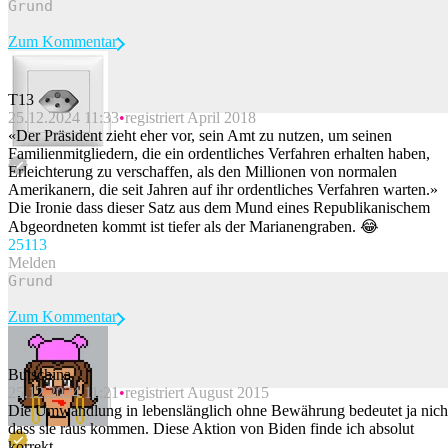
Zum Kommentar
T13
25.12.2024 11:33
registriert April 2018
Beitrag melden
«Der Präsident zieht eher vor, sein Amt zu nutzen, um seinen
Familienmitgliedern, die ein ordentliches Verfahren erhalten haben,
Erleichterung zu verschaffen, als den Millionen von normalen
Amerikanern, die seit Jahren auf ihr ordentliches Verfahren warten.»
Die Ironie dass dieser Satz aus dem Mund eines Republikanischem
Abgeordneten kommt ist tiefer als der Marianengraben. 😂
251
13
Melden
Zum Kommentar
Butschina
25.12.2024 11:21
registriert August 2015
Beitrag melden
Die Umwandlung in lebenslänglich ohne Bewährung bedeutet ja nich
dass sie raus kommen. Diese Aktion von Biden finde ich absolut
korrekt.