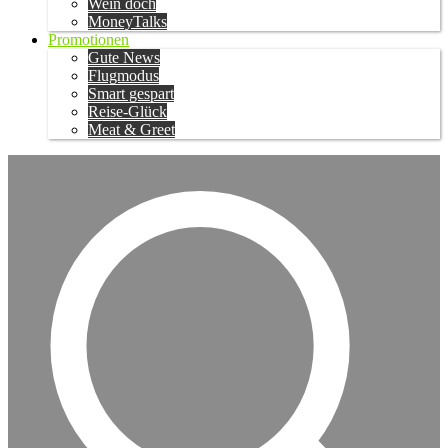
Wein doch
MoneyTalks
Promotionen
Gute News
Flugmodus
Smart gespart
Reise-Glück
Meat & Greet