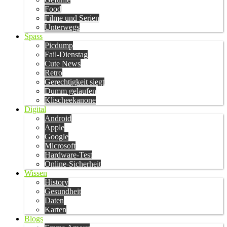
Food
Filme und Serien
Unterwegs
Spass
Picdump
Fail-Dienstag
Cute News
Retro
Gerechtigkeit siegt
Dumm gelaufen
Klischeekanone
Digital
Android
Apple
Google
Microsoft
Hardware-Test
Online-Sicherheit
Wissen
History
Gesundheit
Daten
Karten
Blogs