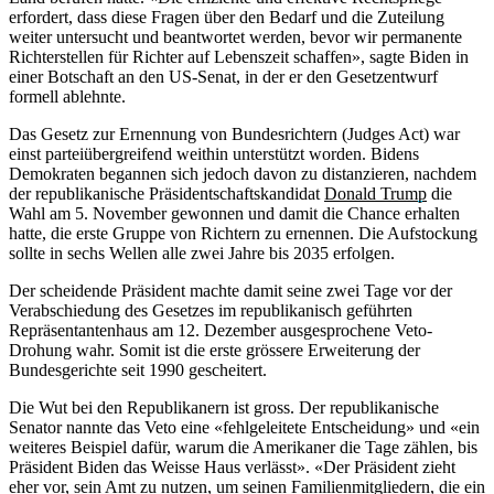
erfordert, dass diese Fragen über den Bedarf und die Zuteilung
weiter untersucht und beantwortet werden, bevor wir permanente
Richterstellen für Richter auf Lebenszeit schaffen», sagte Biden in
einer Botschaft an den US-Senat, in der er den Gesetzentwurf
formell ablehnte.
Das Gesetz zur Ernennung von Bundesrichtern (Judges Act) war
einst parteiübergreifend weithin unterstützt worden. Bidens
Demokraten begannen sich jedoch davon zu distanzieren, nachdem
der republikanische Präsidentschaftskandidat
Donald Trump
die
Wahl am 5. November gewonnen und damit die Chance erhalten
hatte, die erste Gruppe von Richtern zu ernennen. Die Aufstockung
sollte in sechs Wellen alle zwei Jahre bis 2035 erfolgen.
Der scheidende Präsident machte damit seine zwei Tage vor der
Verabschiedung des Gesetzes im republikanisch geführten
Repräsentantenhaus am 12. Dezember ausgesprochene Veto-
Drohung wahr. Somit ist die erste grössere Erweiterung der
Bundesgerichte seit 1990 gescheitert.
Die Wut bei den Republikanern ist gross. Der republikanische
Senator nannte das Veto eine «fehlgeleitete Entscheidung» und «ein
weiteres Beispiel dafür, warum die Amerikaner die Tage zählen, bis
Präsident Biden das Weisse Haus verlässt». «Der Präsident zieht
eher vor, sein Amt zu nutzen, um seinen Familienmitgliedern, die ein