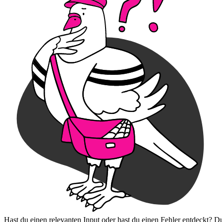
Hast du einen relevanten Input oder hast du einen Fehler entdeckt? D