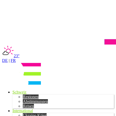
23°
DE
|
FR
Schweiz
Regionen
Abstimmungen
Reisen
International
Ukraine-Krieg