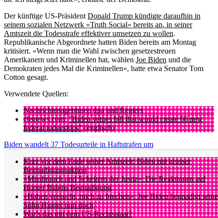
Der künftige US-Präsident
Donald Trump kündigte daraufhin in
seinem sozialen Netzwerk «Truth Social» bereits an, in seiner
Amtszeit die Todesstrafe effektiver umsetzen zu wollen
.
Republikanische Abgeordnete hatten Biden bereits am Montag
kritisiert. «Wenn man die Wahl zwischen gesetzestreuen
Amerikanern und Kriminellen hat, wählen
Joe Biden
und die
Demokraten jedes Mal die Kriminellen», hatte etwa Senator Tom
Cotton gesagt.
Verwendete Quellen:
Nachrichtenagenturen dpa und Reuters
cbsnews.com:
"Biden vetoes bill that would create 66 new
federal judgeships"
(englisch)
Biden wandelt 37 Todesurteile in Haftstrafen um
Kurz vor dem Ende seiner Amtszeit: Biden mit grosser
Begnadigungsaktion
«Missbrauch und Scheitern der Justiz»: Die Reaktionen auf
Hunter Bidens Begnadigung
«Haben versucht, mich zu brechen»: Joe Biden begnadigt sein
Sohn Hunter nun doch
War's das mit dem US-Rechtsstaat?