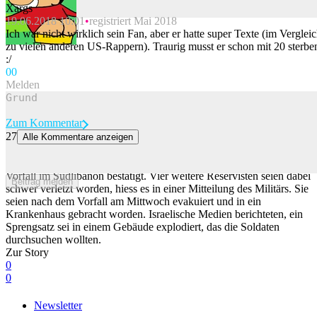
Xargs
19.06.2018 10:01
registriert Mai 2018
Beitrag melden
Ich war nicht wirklich sein Fan, aber er hatte super Texte (im Verglei
zu vielen anderen US-Rappern). Traurig musst er schon mit 20 sterbe
:/
0
0
Melden
Zum Kommentar
27
Alle Kommentare anzeigen
Israel bestätigt Tod zweier Soldaten im Libanon
Die israelische Armee hat heute den Tod zweier Soldaten bei einem
Vorfall im Südlibanon bestätigt. Vier weitere Reservisten seien dabei
Beitrag melden
schwer verletzt worden, hiess es in einer Mitteilung des Militärs. Sie
seien nach dem Vorfall am Mittwoch evakuiert und in ein
Krankenhaus gebracht worden. Israelische Medien berichteten, ein
Sprengsatz sei in einem Gebäude explodiert, das die Soldaten
durchsuchen wollten.
Zur Story
0
0
Newsletter