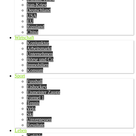
Iran-Krieg
Deutschland
USA
EU
Russland
China
Wirtschaft
Konjunktur
Arbeitsmarkt
Unternehmen
Börse und Co
Immobilien
Konsum
Sport
Fussball
Eishockey
Eismeister Zaugg
Formel 1
Tennis
Velo
Ski
Unvergessen
Resultate
Leben
Gefühle