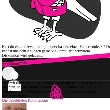
Hast du einen relevanten Input oder hast du einen Fehler entdeckt? D
kannst uns dein Anliegen gerne via Formular übermitteln.
Diskussion wird geladen...
27 Kommentare
Zum Login
Weil wir die Kommentar-Debatten weiterhin persönlich moderieren
möchten, sehen wir uns gezwungen, die Kommentarfunktion 24
Stunden nach Publikation einer Story zu schliessen. Vielen Dank für
dein Verständnis!
Die beliebtesten Kommentare