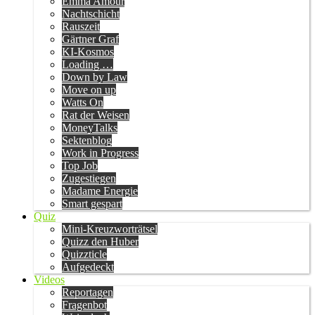
Emma Amour
Nachtschicht
Rauszeit
Gärtner Graf
KI-Kosmos
Loading …
Down by Law
Move on up
Watts On
Rat der Weisen
MoneyTalks
Sektenblog
Work in Progress
Top Job
Zugestiegen
Madame Energie
Smart gespart
Quiz
Mini-Kreuzworträtsel
Quizz den Huber
Quizzticle
Aufgedeckt
Videos
Reportagen
Fragenbot