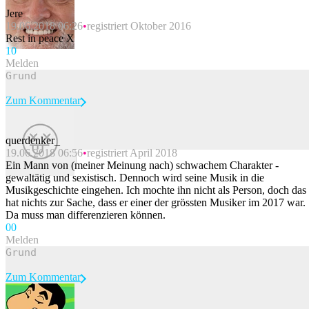
Jere
19.06.2018 06:26
registriert Oktober 2016
Rest in peace X
1
0
Melden
Zum Kommentar
querdenker_
19.06.2018 06:56
registriert April 2018
Beitrag melden
Ein Mann von (meiner Meinung nach) schwachem Charakter -
gewaltätig und sexistisch. Dennoch wird seine Musik in die
Musikgeschichte eingehen. Ich mochte ihn nicht als Person, doch das
hat nichts zur Sache, dass er einer der grössten Musiker im 2017 war.
Da muss man differenzieren können.
0
0
Melden
Zum Kommentar