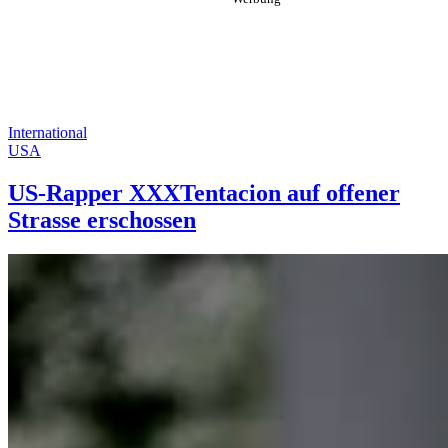
International
USA
US-Rapper XXXTentacion auf offener
Strasse erschossen