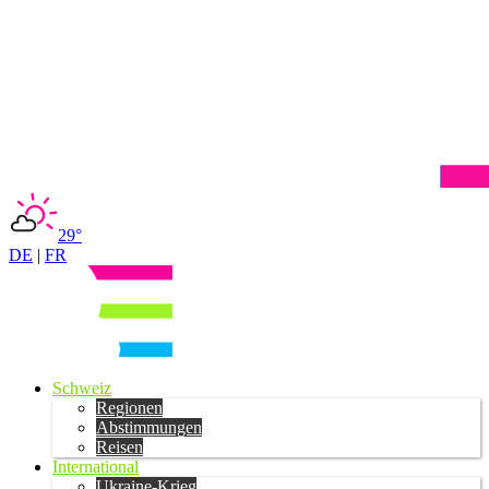
29°
DE
|
FR
Schweiz
Regionen
Abstimmungen
Reisen
International
Ukraine-Krieg