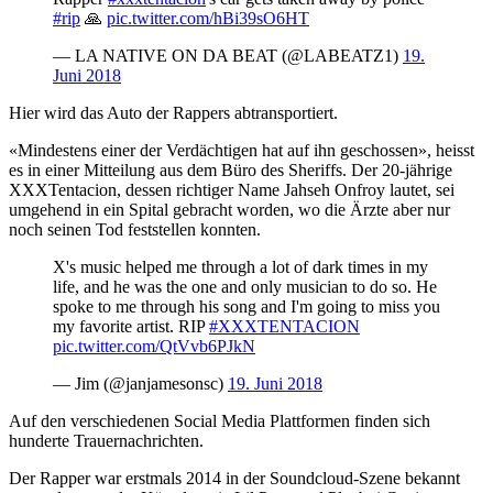
#rip
🙏
pic.twitter.com/hBi39sO6HT
— LA NATIVE ON DA BEAT (@LABEATZ1)
19.
Juni 2018
Hier wird das Auto der Rappers abtransportiert.
«Mindestens einer der Verdächtigen hat auf ihn geschossen», heisst
es in einer Mitteilung aus dem Büro des Sheriffs. Der 20-jährige
XXXTentacion, dessen richtiger Name Jahseh Onfroy lautet, sei
umgehend in ein Spital gebracht worden, wo die Ärzte aber nur
noch seinen Tod feststellen konnten.
X's music helped me through a lot of dark times in my
life, and he was the one and only musician to do so. He
spoke to me through his song and I'm going to miss you
my favorite artist. RIP
#XXXTENTACION
pic.twitter.com/QtVvb6PJkN
— Jim (@janjamesonsc)
19. Juni 2018
Auf den verschiedenen Social Media Plattformen finden sich
hunderte Trauernachrichten.
Der Rapper war erstmals 2014 in der Soundcloud-Szene bekannt