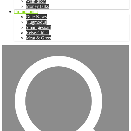
Wein doch
MoneyTalks
Promotionen
Gute News
Flugmodus
Smart gespart
Reise-Glück
Meat & Greet