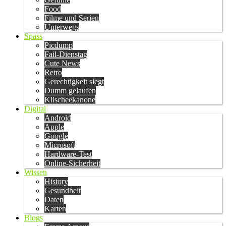
Food
Filme und Serien
Unterwegs
Spass
Picdump
Fail-Dienstag
Cute News
Retro
Gerechtigkeit siegt
Dumm gelaufen
Klischeekanone
Digital
Android
Apple
Google
Microsoft
Hardware-Test
Online-Sicherheit
Wissen
History
Gesundheit
Daten
Karten
Blogs