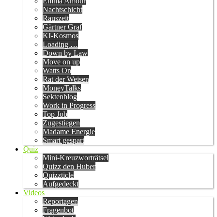
Emma Amour
Nachtschicht
Rauszeit
Gärtner Graf
KI-Kosmos
Loading …
Down by Law
Move on up
Watts On
Rat der Weisen
MoneyTalks
Sektenblog
Work in Progress
Top Job
Zugestiegen
Madame Energie
Smart gespart
Quiz
Mini-Kreuzworträtsel
Quizz den Huber
Quizzticle
Aufgedeckt
Videos
Reportagen
Fragenbot