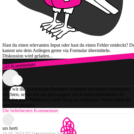
Hast du einen relevanten Input oder hast du einen Fehler entdeckt? D
kannst uns dein Anliegen gerne via Formular übermitteln.
Diskussion wird geladen...
143 Kommentare
Zum Login
Weil wir die Kommentar-Debatten weiterhin persönlich moderieren
möchten, sehen wir uns gezwungen, die Kommentarfunktion 24
Stunden nach Publikation einer Story zu schliessen. Vielen Dank für
dein Verständnis!
Die beliebtesten Kommentare
urs herti
16.05.2023 07:31
registriert April 2023