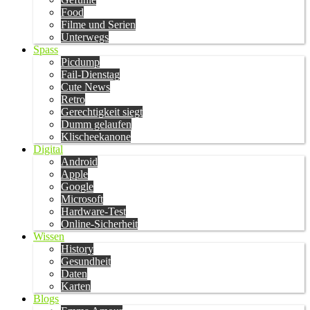
Food
Filme und Serien
Unterwegs
Spass
Picdump
Fail-Dienstag
Cute News
Retro
Gerechtigkeit siegt
Dumm gelaufen
Klischeekanone
Digital
Android
Apple
Google
Microsoft
Hardware-Test
Online-Sicherheit
Wissen
History
Gesundheit
Daten
Karten
Blogs