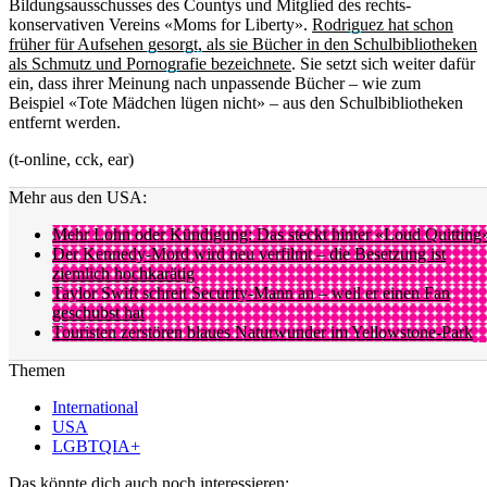
Bildungsausschusses des Countys und Mitglied des rechts-
konservativen Vereins «Moms for Liberty».
Rodriguez hat schon
früher für Aufsehen gesorgt, als sie Bücher in den Schulbibliotheken
als Schmutz und Pornografie bezeichnete
. Sie setzt sich weiter dafür
ein, dass ihrer Meinung nach unpassende Bücher – wie zum
Beispiel «Tote Mädchen lügen nicht» – aus den Schulbibliotheken
entfernt werden.
(t-online, cck, ear)
Mehr aus den USA:
Mehr Lohn oder Kündigung: Das steckt hinter «Loud Quitting
Der Kennedy-Mord wird neu verfilmt – die Besetzung ist
ziemlich hochkarätig
Taylor Swift schreit Security-Mann an – weil er einen Fan
geschubst hat
Touristen zerstören blaues Naturwunder im Yellowstone-Park
Themen
International
USA
LGBTQIA+
Das könnte dich auch noch interessieren: