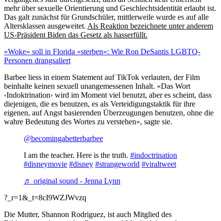
mehr über sexuelle Orientierung und Geschlechtsidentität erlaubt ist.
Das galt zunächst für Grundschüler, mittlerweile wurde es auf alle
Altersklassen ausgeweitet.
Als Reaktion bezeichnete unter anderem
US-Präsident Biden das Gesetz als hasserfüllt.
«Woke» soll in Florida «sterben»: Wie Ron DeSantis LGBTQ-
Personen drangsaliert
Barbee liess in einem Statement auf TikTok verlauten, der Film
beinhalte keinen sexuell unangemessenen Inhalt. «Das Wort
‹Indoktrination› wird im Moment viel benutzt, aber es scheint, dass
diejenigen, die es benutzen, es als Verteidigungstaktik für ihre
eigenen, auf Angst basierenden Überzeugungen benutzen, ohne die
wahre Bedeutung des Wortes zu verstehen», sagte sie.
@becomingabetterbarbee
I am the teacher. Here is the truth.
#indoctrination
#disneymovie
#disney
#strangeworld
#viraltweet
♬ original sound - Jenna Lynn
?_r=1&_t=8cI9WZJWvzq
Die Mutter, Shannon Rodriguez, ist auch Mitglied des