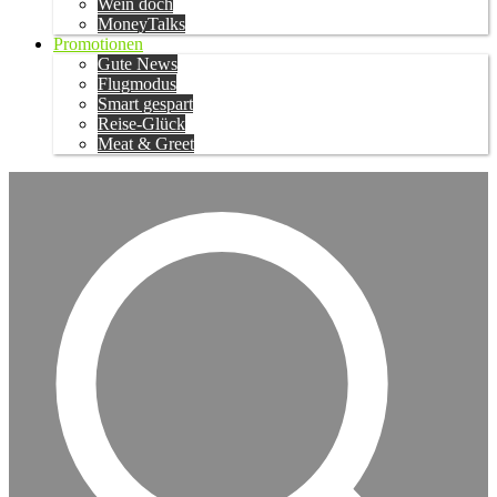
Wein doch
MoneyTalks
Promotionen
Gute News
Flugmodus
Smart gespart
Reise-Glück
Meat & Greet