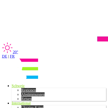
20°
DE
|
FR
Schweiz
Regionen
Abstimmungen
Reisen
International
Ukraine-Krieg