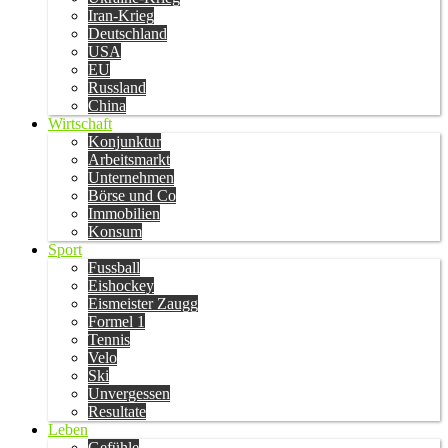
Iran-Krieg
Deutschland
USA
EU
Russland
China
Wirtschaft
Konjunktur
Arbeitsmarkt
Unternehmen
Börse und Co
Immobilien
Konsum
Sport
Fussball
Eishockey
Eismeister Zaugg
Formel 1
Tennis
Velo
Ski
Unvergessen
Resultate
Leben
Gefühle