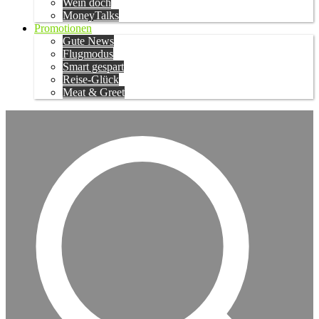
Wein doch
MoneyTalks
Promotionen
Gute News
Flugmodus
Smart gespart
Reise-Glück
Meat & Greet