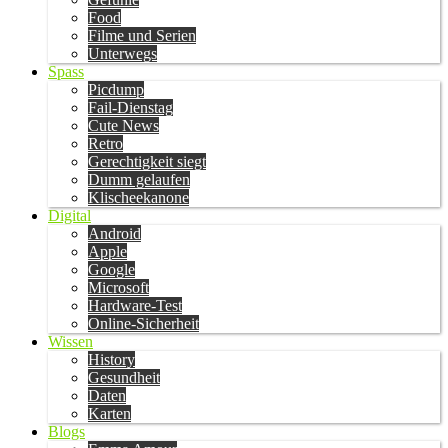
Food
Filme und Serien
Unterwegs
Spass
Picdump
Fail-Dienstag
Cute News
Retro
Gerechtigkeit siegt
Dumm gelaufen
Klischeekanone
Digital
Android
Apple
Google
Microsoft
Hardware-Test
Online-Sicherheit
Wissen
History
Gesundheit
Daten
Karten
Blogs