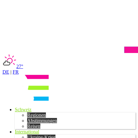
27°
DE
|
FR
Schweiz
Regionen
Abstimmungen
Reisen
International
Ukraine-Krieg