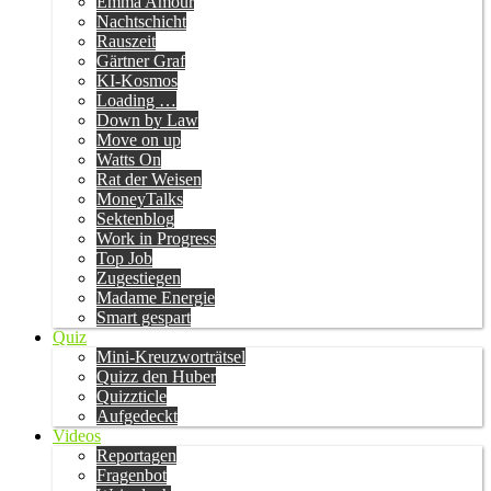
Emma Amour
Nachtschicht
Rauszeit
Gärtner Graf
KI-Kosmos
Loading …
Down by Law
Move on up
Watts On
Rat der Weisen
MoneyTalks
Sektenblog
Work in Progress
Top Job
Zugestiegen
Madame Energie
Smart gespart
Quiz
Mini-Kreuzworträtsel
Quizz den Huber
Quizzticle
Aufgedeckt
Videos
Reportagen
Fragenbot