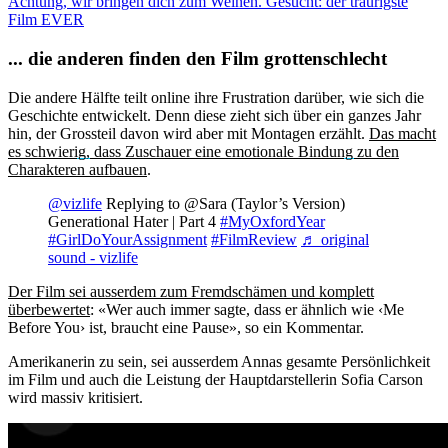
Achtung, wir bringen dich zum Weinen. Gesucht: der traurigste
Film EVER
... die anderen finden den Film grottenschlecht
Die andere Hälfte teilt online ihre Frustration darüber, wie sich die
Geschichte entwickelt. Denn diese zieht sich über ein ganzes Jahr
hin, der Grossteil davon wird aber mit Montagen erzählt.
Das macht
es schwierig, dass Zuschauer eine emotionale Bindung zu den
Charakteren aufbauen
.
@vizlife
Replying to @Sara (Taylor’s Version)
Generational Hater | Part 4
#MyOxfordYear
#GirlDoYourAssignment
#FilmReview
♬ original
sound - vizlife
Der Film sei ausserdem zum Fremdschämen und komplett
überbewertet
: «Wer auch immer sagte, dass er ähnlich wie ‹Me
Before You› ist, braucht eine Pause», so ein Kommentar.
Amerikanerin zu sein, sei ausserdem Annas gesamte Persönlichkeit
im Film und auch die Leistung der Hauptdarstellerin Sofia Carson
wird massiv kritisiert.