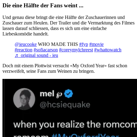
Die eine Hälfte der Fans weint ...
Und genau diese bringt die eine Hälfte der Zuschauerinnen und
Zuschauer zum Heulen. Der Trailer und die Vermarktung des Filmes
lassen darauf schliessen, dass es sich um eine einfache
Liebeskomödie handelt.
@ieucooke
WHO MADE THIS
#fyp
#movie
#reaction
#sofiacarson
#coreymylchreest
#whattowatch
♬ original sound - ieu
Doch mit einem Plottwist versucht «My Oxford Year» fast schon
verzweifelt, seine Fans zum Weinen zu bringen.