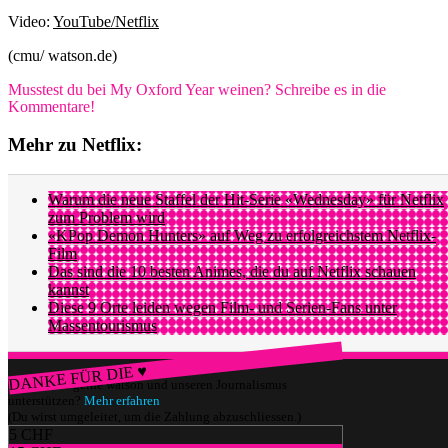
Video:
YouTube/Netflix
(cmu/ watson.de)
Musstest du bei My Oxford Year weinen? Schreibe es in die
Kommentare!
Mehr zu Netflix:
Warum die neue Staffel der Hit-Serie «Wednesday» für Netflix
zum Problem wird
«KPop Demon Hunters» auf Weg zu erfolgreichstem Netflix-
Film
Das sind die 10 besten Animes, die du auf Netflix schauen
kannst
Diese 9 Orte leiden wegen Film- und Serien-Fans unter
Massentourismus
DANKE FÜR DIE ♥
Würdest du gerne watson und unseren Journalismus
unterstützen?
Mehr erfahren
(Du wirst umgeleitet, um die Zahlung abzuschliessen.)
5 CHF