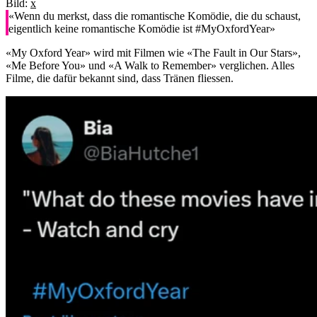
Bild:
x
«Wenn du merkst, dass die romantische Komödie, die du schaust,
eigentlich keine romantische Komödie ist #MyOxfordYear»
«My Oxford Year» wird mit Filmen wie «The Fault in Our Stars»,
«Me Before You» und «A Walk to Remember» verglichen. Alles
Filme, die dafür bekannt sind, dass Tränen fliessen.