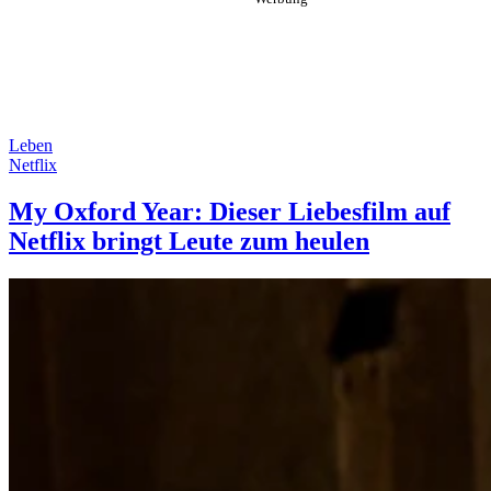
Leben
Netflix
My Oxford Year: Dieser Liebesfilm auf
Netflix bringt Leute zum heulen