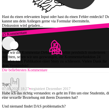
Hast du einen relevanten Input oder hast du einen Fehler entdeckt? D
kannst uns dein Anliegen gerne via Formular übermitteln.
Diskussion wird geladen...
15 Kommentare
Zum Login
Weil wir die Kommentar-Debatten weiterhin persönlich moderieren
möchten, sehen wir uns gezwungen, die Kommentarfunktion 24
Stunden nach Publikation einer Story zu schliessen. Vielen Dank für
dein Verständnis!
Die beliebtesten Kommentare
Typ
07.08.2025 18:27
registriert Dezember 2017
Habe ich das richtig verstanden: es geht im Film um eine Studentin, d
eine sexuelle Beziehung mit ihrem Dozenten hat?
Und niemand findet DAS problematisch?