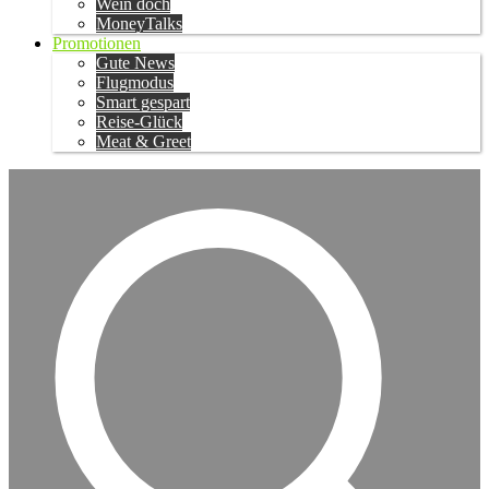
Wein doch
MoneyTalks
Promotionen
Gute News
Flugmodus
Smart gespart
Reise-Glück
Meat & Greet