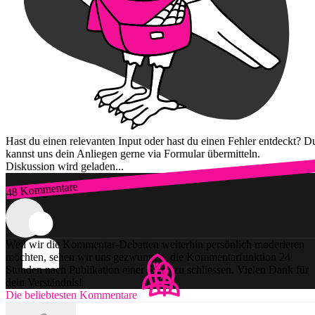
Hast du einen relevanten Input oder hast du einen Fehler entdeckt? D
kannst uns dein Anliegen gerne via Formular übermitteln.
Diskussion wird geladen...
48 Kommentare
Zum Login
Weil wir die Kommentar-Debatten weiterhin persönlich moderieren
möchten, sehen wir uns gezwungen, die Kommentarfunktion 24
Stunden nach Publikation einer Story zu schliessen. Vielen Dank für
dein Verständnis!
Die beliebtesten Kommentare