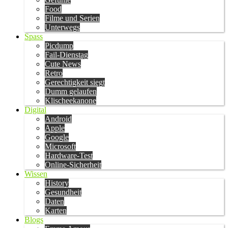
Food
Filme und Serien
Unterwegs
Spass
Picdump
Fail-Dienstag
Cute News
Retro
Gerechtigkeit siegt
Dumm gelaufen
Klischeekanone
Digital
Android
Apple
Google
Microsoft
Hardware-Test
Online-Sicherheit
Wissen
History
Gesundheit
Daten
Karten
Blogs