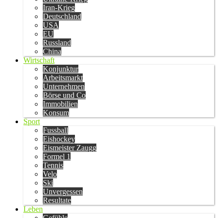
Iran-Krieg
Deutschland
USA
EU
Russland
China
Wirtschaft
Konjunktur
Arbeitsmarkt
Unternehmen
Börse und Co
Immobilien
Konsum
Sport
Fussball
Eishockey
Eismeister Zaugg
Formel 1
Tennis
Velo
Ski
Unvergessen
Resultate
Leben
Gefühle