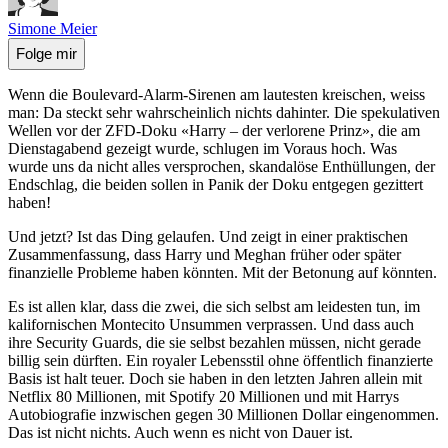
Simone Meier
Folge mir
Wenn die Boulevard-Alarm-Sirenen am lautesten kreischen, weiss
man: Da steckt sehr wahrscheinlich nichts dahinter. Die spekulativen
Wellen vor der ZFD-Doku «Harry – der verlorene Prinz», die am
Dienstagabend gezeigt wurde, schlugen im Voraus hoch. Was
wurde uns da nicht alles versprochen, skandalöse Enthüllungen, der
Endschlag, die beiden sollen in Panik der Doku entgegen gezittert
haben!
Und jetzt? Ist das Ding gelaufen. Und zeigt in einer praktischen
Zusammenfassung, dass Harry und Meghan früher oder später
finanzielle Probleme haben könnten. Mit der Betonung auf könnten.
Es ist allen klar, dass die zwei, die sich selbst am leidesten tun, im
kalifornischen Montecito Unsummen verprassen. Und dass auch
ihre Security Guards, die sie selbst bezahlen müssen, nicht gerade
billig sein dürften. Ein royaler Lebensstil ohne öffentlich finanzierte
Basis ist halt teuer. Doch sie haben in den letzten Jahren allein mit
Netflix 80 Millionen, mit Spotify 20 Millionen und mit Harrys
Autobiografie inzwischen gegen 30 Millionen Dollar eingenommen.
Das ist nicht nichts. Auch wenn es nicht von Dauer ist.