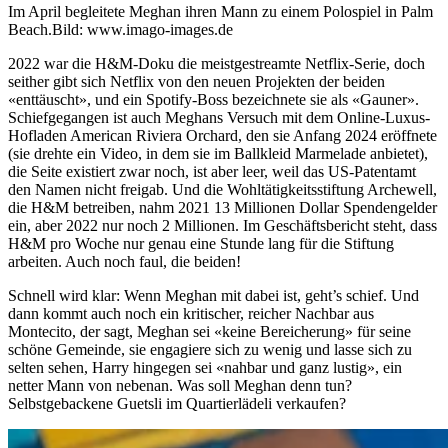
Im April begleitete Meghan ihren Mann zu einem Polospiel in Palm
Beach.
Bild: www.imago-images.de
2022 war die H&M-Doku die meistgestreamte Netflix-Serie, doch
seither gibt sich Netflix von den neuen Projekten der beiden
«enttäuscht», und ein Spotify-Boss bezeichnete sie als «Gauner».
Schiefgegangen ist auch Meghans Versuch mit dem Online-Luxus-
Hofladen American Riviera Orchard, den sie Anfang 2024 eröffnete
(sie drehte ein Video, in dem sie im Ballkleid Marmelade anbietet),
die Seite existiert zwar noch, ist aber leer, weil das US-Patentamt
den Namen nicht freigab. Und die Wohltätigkeitsstiftung Archewell,
die H&M betreiben, nahm 2021 13 Millionen Dollar Spendengelder
ein, aber 2022 nur noch 2 Millionen. Im Geschäftsbericht steht, dass
H&M pro Woche nur genau eine Stunde lang für die Stiftung
arbeiten. Auch noch faul, die beiden!
Schnell wird klar: Wenn Meghan mit dabei ist, geht’s schief. Und
dann kommt auch noch ein kritischer, reicher Nachbar aus
Montecito, der sagt, Meghan sei «keine Bereicherung» für seine
schöne Gemeinde, sie engagiere sich zu wenig und lasse sich zu
selten sehen, Harry hingegen sei «nahbar und ganz lustig», ein
netter Mann von nebenan. Was soll Meghan denn tun?
Selbstgebackene Guetsli im Quartierlädeli verkaufen?