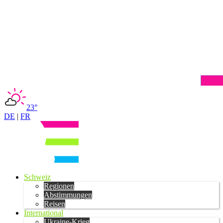
23°
DE
|
FR
Schweiz
Regionen
Abstimmungen
Reisen
International
Ukraine-Krieg