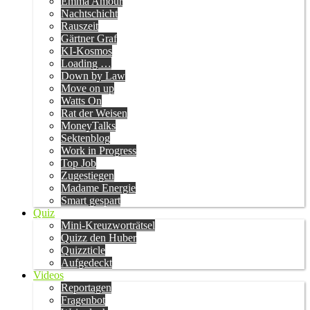
Emma Amour
Nachtschicht
Rauszeit
Gärtner Graf
KI-Kosmos
Loading …
Down by Law
Move on up
Watts On
Rat der Weisen
MoneyTalks
Sektenblog
Work in Progress
Top Job
Zugestiegen
Madame Energie
Smart gespart
Quiz
Mini-Kreuzworträtsel
Quizz den Huber
Quizzticle
Aufgedeckt
Videos
Reportagen
Fragenbot