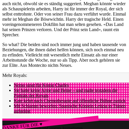
auch nicht, obwohl sie es ständig suggeriert. Meghan könnte wieder
als Schauspielerin arbeiten, Harry ist für immer der Royal, der sich
selbst enttrohnte. Oder von seiner Frau dazu verführt wurde. Einmal
mehr ist Meghan die Bösewichtin. Harry der tragische Held. Einen
voreingenommeneren Dokfilm hat man selten gesehen. «Das Land
hat seinen Prinzen verloren. Und der Prinz sein Land», raunt ein
Sprecher.
So what? Die beiden sind noch immer jung und haben tausende von
Beziehungen, die ihnen dabei helfen können, sich noch einmal neu
zu erfinden. Vielleicht mit wesentlich mehr Einsatz als nur einer
Arbeitsstunde die Woche, nur so als Tipp. Aber noch gehören sie
zur Elite. Aus Montecito nichts Neues.
Mehr Royals:
Nemo singt für König Charles
Sie hatte keine Arme und Beine – und malte trotzdem die
Porträts der Royals
Kate kehrt nach Chemotherapie auf öffentliche Bühne zurück
Mit Schlamm beworfen: Spanische Königin Letizia in Tränen
aufgelöst
DANKE FÜR DIE ♥
Würdest du gerne watson und unseren Journalismus