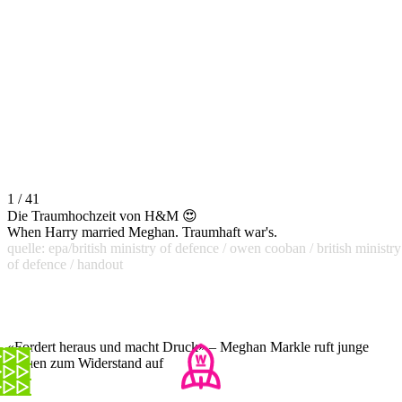
1 / 41
Die Traumhochzeit von H&M 😍
When Harry married Meghan. Traumhaft war's.
quelle: epa/british ministry of defence / owen cooban / british ministry
of defence / handout
«Fordert heraus und macht Druck» – Meghan Markle ruft junge
Frauen zum Widerstand auf