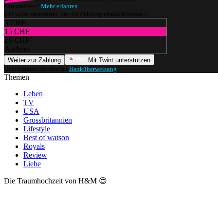
unterstützen?
Mehr erfahren
(Du wirst umgeleitet, um die Zahlung abzuschliessen.)
5 CHF
15 CHF
25 CHF
Anderer
Weiter zur Zahlung
Mit Twint unterstützen
Oder unterstütze uns per
Banküberweisung
.
Themen
Leben
TV
USA
Grossbritannien
Lifestyle
Best of watson
Royals
Review
Liebe
Die Traumhochzeit von H&M 😍