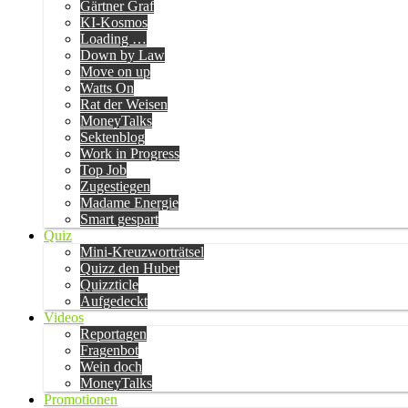
Gärtner Graf
KI-Kosmos
Loading …
Down by Law
Move on up
Watts On
Rat der Weisen
MoneyTalks
Sektenblog
Work in Progress
Top Job
Zugestiegen
Madame Energie
Smart gespart
Quiz
Mini-Kreuzworträtsel
Quizz den Huber
Quizzticle
Aufgedeckt
Videos
Reportagen
Fragenbot
Wein doch
MoneyTalks
Promotionen