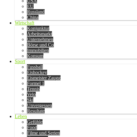
USA
EU
Russland
China
Wirtschaft
Konjunktur
Arbeitsmarkt
Unternehmen
Börse und Co
Immobilien
Konsum
Sport
Fussball
Eishockey
Eismeister Zaugg
Formel 1
Tennis
Velo
Ski
Unvergessen
Resultate
Leben
Gefühle
Food
Filme und Serien