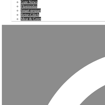
Gute News
Flugmodus
Smart gespart
Reise-Glück
Meat & Greet