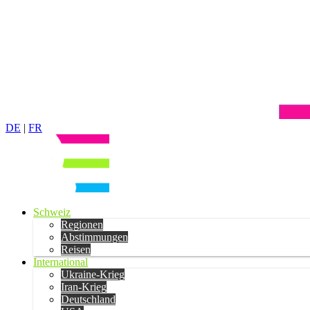
DE
|
FR
Schweiz
Regionen
Abstimmungen
Reisen
International
Ukraine-Krieg
Iran-Krieg
Deutschland