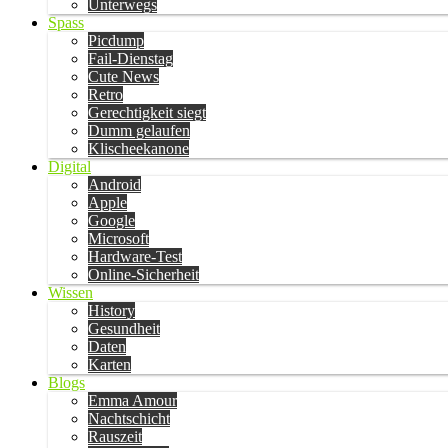
Unterwegs
Spass
Picdump
Fail-Dienstag
Cute News
Retro
Gerechtigkeit siegt
Dumm gelaufen
Klischeekanone
Digital
Android
Apple
Google
Microsoft
Hardware-Test
Online-Sicherheit
Wissen
History
Gesundheit
Daten
Karten
Blogs
Emma Amour
Nachtschicht
Rauszeit