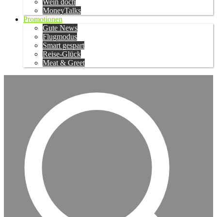
Wein doch
MoneyTalks
Promotionen
Gute News
Flugmodus
Smart gespart
Reise-Glück
Meat & Greet