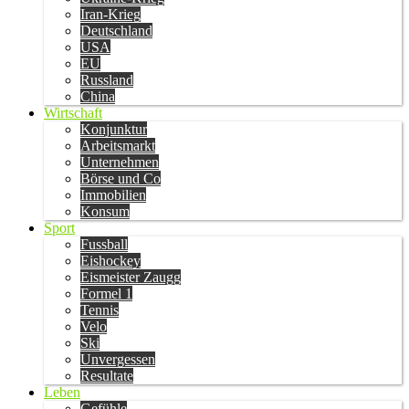
Iran-Krieg
Deutschland
USA
EU
Russland
China
Wirtschaft
Konjunktur
Arbeitsmarkt
Unternehmen
Börse und Co
Immobilien
Konsum
Sport
Fussball
Eishockey
Eismeister Zaugg
Formel 1
Tennis
Velo
Ski
Unvergessen
Resultate
Leben
Gefühle