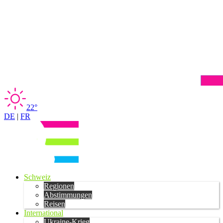
22°
DE
|
FR
Schweiz
Regionen
Abstimmungen
Reisen
International
Ukraine-Krieg