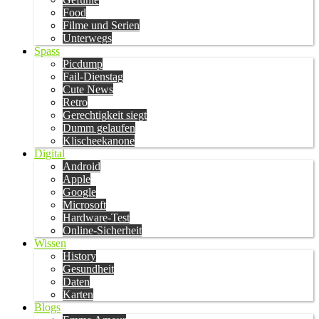
Food
Filme und Serien
Unterwegs
Spass
Picdump
Fail-Dienstag
Cute News
Retro
Gerechtigkeit siegt
Dumm gelaufen
Klischeekanone
Digital
Android
Apple
Google
Microsoft
Hardware-Test
Online-Sicherheit
Wissen
History
Gesundheit
Daten
Karten
Blogs