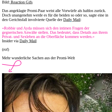
Bild:
Reaction Gifs
Das angeklagte Promi-Paar weist alle Vorwürfe als haltlos zurück.
Doch unangenehm werde es für die beiden so oder so, sagte eine in
den Gerichtsfall involvierte Quelle der
Daily Mail
:
«Robbie und Ayda müssen sich den intimen Fragen der
gegnerischen Anwälte stellen. Das bedeutet, dass Details aus ihrem
Privat- und Sexleben an die Oberfläche kommen werden.»
Insider via
Daily Mail
(rof)
Mehr wunderliche Sachen aus der Promi-Welt