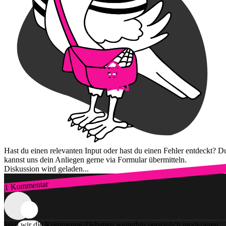
Hast du einen relevanten Input oder hast du einen Fehler entdeckt? D
kannst uns dein Anliegen gerne via Formular übermitteln.
Diskussion wird geladen...
1 Kommentar
Zum Login
Weil wir die Kommentar-Debatten weiterhin persönlich moderieren