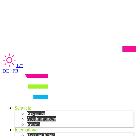
17°
DE
|
FR
Schweiz
Regionen
Abstimmungen
Reisen
International
Ukraine-Krieg