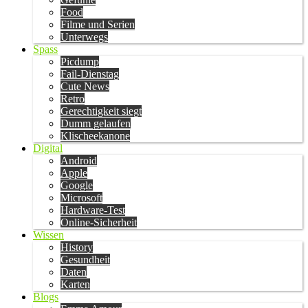
Food
Filme und Serien
Unterwegs
Spass
Picdump
Fail-Dienstag
Cute News
Retro
Gerechtigkeit siegt
Dumm gelaufen
Klischeekanone
Digital
Android
Apple
Google
Microsoft
Hardware-Test
Online-Sicherheit
Wissen
History
Gesundheit
Daten
Karten
Blogs