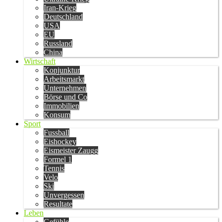
Iran-Krieg
Deutschland
USA
EU
Russland
China
Wirtschaft
Konjunktur
Arbeitsmarkt
Unternehmen
Börse und Co
Immobilien
Konsum
Sport
Fussball
Eishockey
Eismeister Zaugg
Formel 1
Tennis
Velo
Ski
Unvergessen
Resultate
Leben
Gefühle