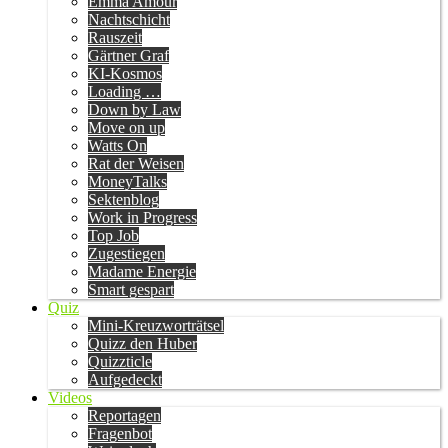
Emma Amour
Nachtschicht
Rauszeit
Gärtner Graf
KI-Kosmos
Loading …
Down by Law
Move on up
Watts On
Rat der Weisen
MoneyTalks
Sektenblog
Work in Progress
Top Job
Zugestiegen
Madame Energie
Smart gespart
Quiz
Mini-Kreuzworträtsel
Quizz den Huber
Quizzticle
Aufgedeckt
Videos
Reportagen
Fragenbot