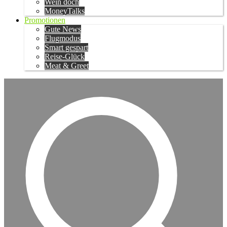
Wein doch
MoneyTalks
Promotionen
Gute News
Flugmodus
Smart gespart
Reise-Glück
Meat & Greet