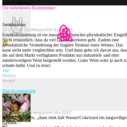
dein Verständnis!
Die beliebtesten Kommentare
Jamaisgamay
23.12.2023 18:16
registriert April 2016
Entalkoholisierung ist ein massiver technischer-physikalischer Eingriff
Nicht erstaunlich, dass da viel Qualität verloren geht. Zudem eine
grundsätzliche Veränderung der fragilen Struktur eines Weines. Das
kann nicht mehr vergleichbar sein. Und dann gehe ich davon aus, das
die auf dem Markt verfügbaren Produkte aus industriell- und eher
minderwertigem Wein hergestellt werden. Guter Wein wäre ja auch z
schade dafür. Und zu teuer.
28
2
Melden
Zum Kommentar
Bee89
23.12.2023 17:41
registriert Mai 2018
Beitrag melden
An alle, die sagen, „dann trink halt Wasser/Cola/sonst ein langweilige
Getränk“.