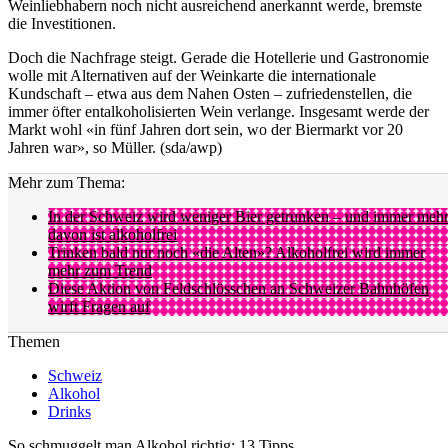
Weinliebhabern noch nicht ausreichend anerkannt werde, bremste
die Investitionen.
Doch die Nachfrage steigt. Gerade die Hotellerie und Gastronomie
wolle mit Alternativen auf der Weinkarte die internationale
Kundschaft – etwa aus dem Nahen Osten – zufriedenstellen, die
immer öfter entalkoholisierten Wein verlange. Insgesamt werde der
Markt wohl «in fünf Jahren dort sein, wo der Biermarkt vor 20
Jahren war», so Müller. (sda/awp)
Mehr zum Thema:
In der Schweiz wird weniger Bier getrunken – und immer meh
davon ist alkoholfrei
Trinken bald nur noch «die Alten»? Alkoholfrei wird immer
mehr zum Trend
Diese Aktion von Feldschlösschen an Schweizer Bahnhöfen
wirft Fragen auf
Themen
Schweiz
Alkohol
Drinks
So schmuggelt man Alkohol richtig: 13 Tipps