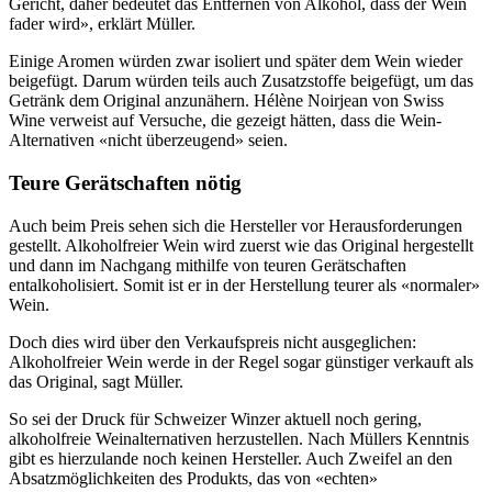
Gericht, daher bedeutet das Entfernen von Alkohol, dass der Wein
fader wird», erklärt Müller.
Einige Aromen würden zwar isoliert und später dem Wein wieder
beigefügt. Darum würden teils auch Zusatzstoffe beigefügt, um das
Getränk dem Original anzunähern. Hélène Noirjean von Swiss
Wine verweist auf Versuche, die gezeigt hätten, dass die Wein-
Alternativen «nicht überzeugend» seien.
Teure Gerätschaften nötig
Auch beim Preis sehen sich die Hersteller vor Herausforderungen
gestellt. Alkoholfreier Wein wird zuerst wie das Original hergestellt
und dann im Nachgang mithilfe von teuren Gerätschaften
entalkoholisiert. Somit ist er in der Herstellung teurer als «normaler»
Wein.
Doch dies wird über den Verkaufspreis nicht ausgeglichen:
Alkoholfreier Wein werde in der Regel sogar günstiger verkauft als
das Original, sagt Müller.
So sei der Druck für Schweizer Winzer aktuell noch gering,
alkoholfreie Weinalternativen herzustellen. Nach Müllers Kenntnis
gibt es hierzulande noch keinen Hersteller. Auch Zweifel an den
Absatzmöglichkeiten des Produkts, das von «echten»