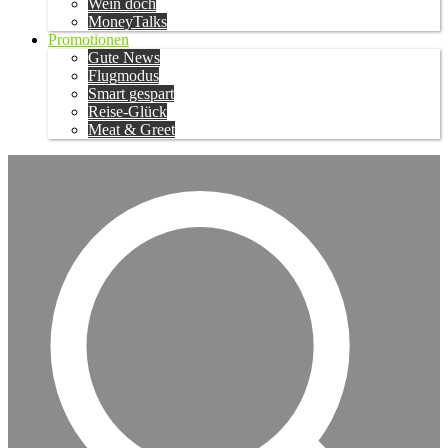
Wein doch
MoneyTalks
Promotionen
Gute News
Flugmodus
Smart gespart
Reise-Glück
Meat & Greet