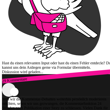
Hast du einen relevanten Input oder hast du einen Fehler entdeckt? D
kannst uns dein Anliegen gerne via Formular übermitteln.
Diskussion wird geladen...
29 Kommentare
Zum Login
Weil wir die Kommentar-Debatten weiterhin persönlich moderieren
möchten, sehen wir uns gezwungen, die Kommentarfunktion 24
Stunden nach Publikation einer Story zu schliessen. Vielen Dank für