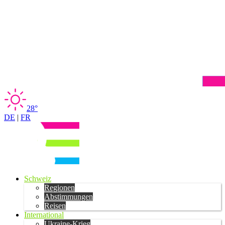
28°
DE
|
FR
Schweiz
Regionen
Abstimmungen
Reisen
International
Ukraine-Krieg