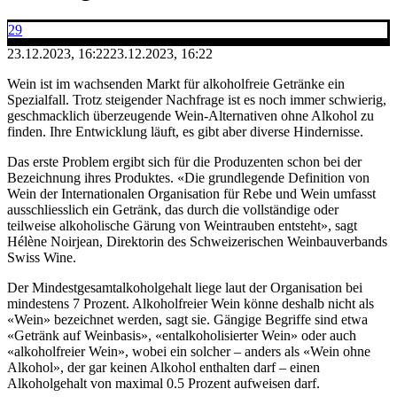
29
23.12.2023, 16:22
23.12.2023, 16:22
Wein ist im wachsenden Markt für alkoholfreie Getränke ein
Spezialfall. Trotz steigender Nachfrage ist es noch immer schwierig,
geschmacklich überzeugende Wein-Alternativen ohne Alkohol zu
finden. Ihre Entwicklung läuft, es gibt aber diverse Hindernisse.
Das erste Problem ergibt sich für die Produzenten schon bei der
Bezeichnung ihres Produktes. «Die grundlegende Definition von
Wein der Internationalen Organisation für Rebe und Wein umfasst
ausschliesslich ein Getränk, das durch die vollständige oder
teilweise alkoholische Gärung von Weintrauben entsteht», sagt
Hélène Noirjean, Direktorin des Schweizerischen Weinbauverbands
Swiss Wine.
Der Mindestgesamtalkoholgehalt liege laut der Organisation bei
mindestens 7 Prozent. Alkoholfreier Wein könne deshalb nicht als
«Wein» bezeichnet werden, sagt sie. Gängige Begriffe sind etwa
«Getränk auf Weinbasis», «entalkoholisierter Wein» oder auch
«alkoholfreier Wein», wobei ein solcher – anders als «Wein ohne
Alkohol», der gar keinen Alkohol enthalten darf – einen
Alkoholgehalt von maximal 0.5 Prozent aufweisen darf.