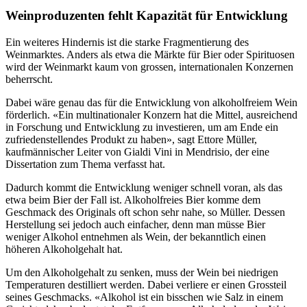
Weinproduzenten fehlt Kapazität für Entwicklung
Ein weiteres Hindernis ist die starke Fragmentierung des
Weinmarktes. Anders als etwa die Märkte für Bier oder Spirituosen
wird der Weinmarkt kaum von grossen, internationalen Konzernen
beherrscht.
Dabei wäre genau das für die Entwicklung von alkoholfreiem Wein
förderlich. «Ein multinationaler Konzern hat die Mittel, ausreichend
in Forschung und Entwicklung zu investieren, um am Ende ein
zufriedenstellendes Produkt zu haben», sagt Ettore Müller,
kaufmännischer Leiter von Gialdi Vini in Mendrisio, der eine
Dissertation zum Thema verfasst hat.
Dadurch kommt die Entwicklung weniger schnell voran, als das
etwa beim Bier der Fall ist. Alkoholfreies Bier komme dem
Geschmack des Originals oft schon sehr nahe, so Müller. Dessen
Herstellung sei jedoch auch einfacher, denn man müsse Bier
weniger Alkohol entnehmen als Wein, der bekanntlich einen
höheren Alkoholgehalt hat.
Um den Alkoholgehalt zu senken, muss der Wein bei niedrigen
Temperaturen destilliert werden. Dabei verliere er einen Grossteil
seines Geschmacks. «Alkohol ist ein bisschen wie Salz in einem