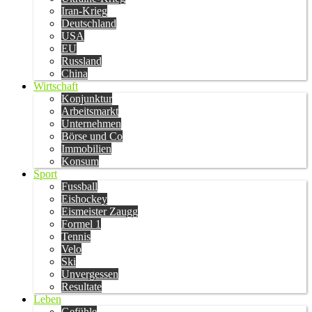
Iran-Krieg
Deutschland
USA
EU
Russland
China
Wirtschaft
Konjunktur
Arbeitsmarkt
Unternehmen
Börse und Co
Immobilien
Konsum
Sport
Fussball
Eishockey
Eismeister Zaugg
Formel 1
Tennis
Velo
Ski
Unvergessen
Resultate
Leben
Gefühle