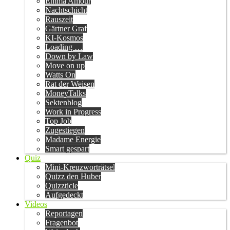
Emma Amour
Nachtschicht
Rauszeit
Gärtner Graf
KI-Kosmos
Loading …
Down by Law
Move on up
Watts On
Rat der Weisen
MoneyTalks
Sektenblog
Work in Progress
Top Job
Zugestiegen
Madame Energie
Smart gespart
Quiz
Mini-Kreuzworträtsel
Quizz den Huber
Quizzticle
Aufgedeckt
Videos
Reportagen
Fragenbot