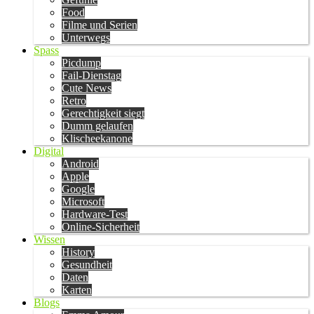
Food
Filme und Serien
Unterwegs
Spass
Picdump
Fail-Dienstag
Cute News
Retro
Gerechtigkeit siegt
Dumm gelaufen
Klischeekanone
Digital
Android
Apple
Google
Microsoft
Hardware-Test
Online-Sicherheit
Wissen
History
Gesundheit
Daten
Karten
Blogs