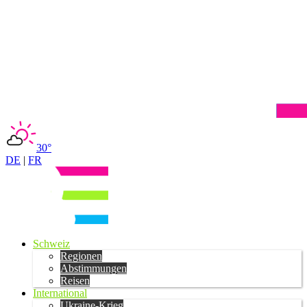
30°
DE
|
FR
Schweiz
Regionen
Abstimmungen
Reisen
International
Ukraine-Krieg