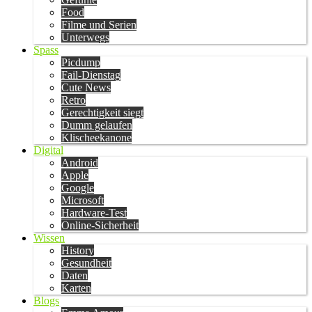
Food
Filme und Serien
Unterwegs
Spass
Picdump
Fail-Dienstag
Cute News
Retro
Gerechtigkeit siegt
Dumm gelaufen
Klischeekanone
Digital
Android
Apple
Google
Microsoft
Hardware-Test
Online-Sicherheit
Wissen
History
Gesundheit
Daten
Karten
Blogs