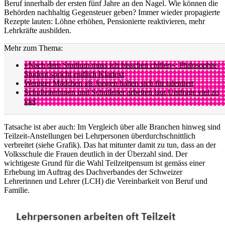
Beruf innerhalb der ersten fünf Jahre an den Nagel. Wie können die
Behörden nachhaltig Gegensteuer geben? Immer wieder propagierte
Rezepte lauten: Löhne erhöhen, Pensionierte reaktivieren, mehr
Lehrkräfte ausbilden.
Mehr zum Thema:
«Nach dem Studium muss ich bisschen chillen»: Philosophie-
Student spricht endlich Klartext
Weniger Mädchen als Jungen halten sich für talentiert
Schulleiterinnen und Schulleiter arbeiten laut Umfrage viel zu
viel
Tatsache ist aber auch: Im Vergleich über alle Branchen hinweg sind
Teilzeit-Anstellungen bei Lehrpersonen überdurchschnittlich
verbreitet (siehe Grafik). Das hat mitunter damit zu tun, dass an der
Volksschule die Frauen deutlich in der Überzahl sind. Der
wichtigeste Grund für die Wahl Teilzeitpensum ist gemäss einer
Erhebung im Auftrag des Dachverbandes der Schweizer
Lehrerinnen und Lehrer (LCH) die Vereinbarkeit von Beruf und
Familie.