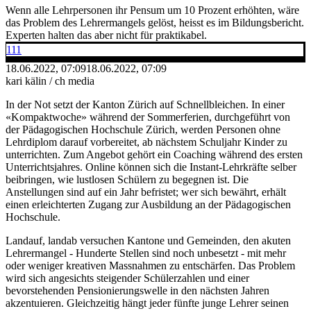
Wenn alle Lehrpersonen ihr Pensum um 10 Prozent erhöhten, wäre
das Problem des Lehrermangels gelöst, heisst es im Bildungsbericht.
Experten halten das aber nicht für praktikabel.
111
18.06.2022, 07:09
18.06.2022, 07:09
kari kälin / ch media
In der Not setzt der Kanton Zürich auf Schnellbleichen. In einer
«Kompaktwoche» während der Sommerferien, durchgeführt von
der Pädagogischen Hochschule Zürich, werden Personen ohne
Lehrdiplom darauf vorbereitet, ab nächstem Schuljahr Kinder zu
unterrichten. Zum Angebot gehört ein Coaching während des ersten
Unterrichtsjahres. Online können sich die Instant-Lehrkräfte selber
beibringen, wie lustlosen Schülern zu begegnen ist. Die
Anstellungen sind auf ein Jahr befristet; wer sich bewährt, erhält
einen erleichterten Zugang zur Ausbildung an der Pädagogischen
Hochschule.
Landauf, landab versuchen Kantone und Gemeinden, den akuten
Lehrermangel - Hunderte Stellen sind noch unbesetzt - mit mehr
oder weniger kreativen Massnahmen zu entschärfen. Das Problem
wird sich angesichts steigender Schülerzahlen und einer
bevorstehenden Pensionierungswelle in den nächsten Jahren
akzentuieren. Gleichzeitig hängt jeder fünfte junge Lehrer seinen