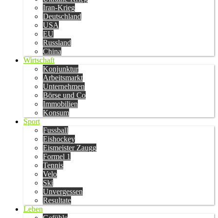
Iran-Krieg
Deutschland
USA
EU
Russland
China
Wirtschaft
Konjunktur
Arbeitsmarkt
Unternehmen
Börse und Co
Immobilien
Konsum
Sport
Fussball
Eishockey
Eismeister Zaugg
Formel 1
Tennis
Velo
Ski
Unvergessen
Resultate
Leben
Gefühle