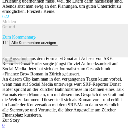
Erziehung übernehmen muss, weil die Eltern darin nachlässig sind.
Abends sitzt man ewig an den Planungen, um guten Unterricht zu
ermöglichen. Freizeit? Keine.
62
2
Melden
Zum Kommentar
111
Alle Kommentare anzeigen
SRF-Reporter zu «Sales-Guy»-Gespräch: «Abschätzige
Kommentare verstehe ich nicht»
Ein Ausschnitt aus dem Format «Donat auf Achse» von SRF-
Beitrag melden
Reporter Donat Hofer sorgte jüngst für viel Aufmerksamkeit auf
Social Media. Jetzt hat sich der Journalist zum Gespräch mit
«Finance Bro» Roman in Zürich geäussert.
An diesem Clip kam man in den vergangenen Tagen kaum vorbei,
wenn man auf Social Media unterwegs war: SRF-Reporter Donat
Hofer spricht an der Zürcher Bahnhofstrasse im Rahmen eines Talk-
Formats einen Mann an, um mit diesem ins Gespräch über Gott und
die Welt zu kommen. Dieser stellt sich als Roman vor – und erfüllt
im Laufe der Konversation mit dem SRF-Mann dann so ziemlich
alle Stereotype und Vorurteile, die über Angestellte am Zürcher
Finanzplatz kursieren.
Zur Story
0