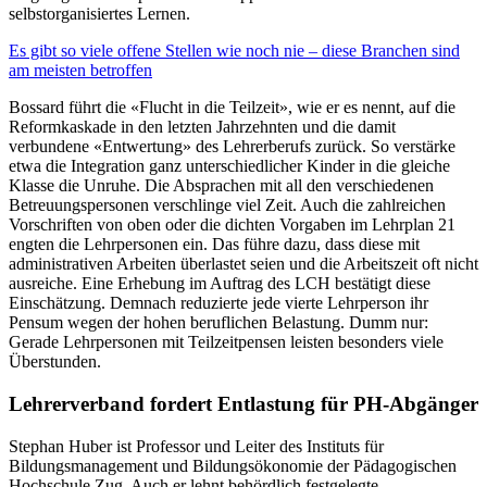
selbstorganisiertes Lernen.
Es gibt so viele offene Stellen wie noch nie – diese Branchen sind
am meisten betroffen
Bossard führt die «Flucht in die Teilzeit», wie er es nennt, auf die
Reformkaskade in den letzten Jahrzehnten und die damit
verbundene «Entwertung» des Lehrerberufs zurück. So verstärke
etwa die Integration ganz unterschiedlicher Kinder in die gleiche
Klasse die Unruhe. Die Absprachen mit all den verschiedenen
Betreuungspersonen verschlinge viel Zeit. Auch die zahlreichen
Vorschriften von oben oder die dichten Vorgaben im Lehrplan 21
engten die Lehrpersonen ein. Das führe dazu, dass diese mit
administrativen Arbeiten überlastet seien und die Arbeitszeit oft nicht
ausreiche. Eine Erhebung im Auftrag des LCH bestätigt diese
Einschätzung. Demnach reduzierte jede vierte Lehrperson ihr
Pensum wegen der hohen beruflichen Belastung. Dumm nur:
Gerade Lehrpersonen mit Teilzeitpensen leisten besonders viele
Überstunden.
Lehrerverband fordert Entlastung für PH-Abgänger
Stephan Huber ist Professor und Leiter des Instituts für
Bildungsmanagement und Bildungsökonomie der Pädagogischen
Hochschule Zug. Auch er lehnt behördlich festgelegte