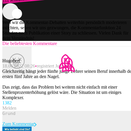
Zum Login
Weil wir die Kommentar-Debatten weiterhin persönlich moderieren
möchten, sehen wir uns gezwungen, die Kommentarfunktion 24
Stunden nach Publikation einer Story zu schliessen. Vielen Dank für
dein Verständnis!
Die beliebtesten Kommentare
Hugobert
18.06.2022 08:26
registriert Juni 2019
Gleichzeitig hängt jeder fünfte junge Lehrer seinen Beruf innerhalb d
ersten fünf Jahre an den Nagel.
Das zeigt, dass das Problem bei weitem nicht einfach mit einer
Stellenprozenterhöhung gelöst wäre. Die Situation ist um einiges
Komplexer.
138
2
Melden
Zum Kommentar