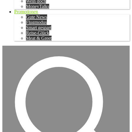
Wein doch
MoneyTalks
Promotionen
Gute News
Flugmodus
Smart gespart
Reise-Glück
Meat & Greet