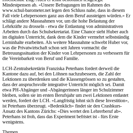
Mindestpensen ab. «Unsere Befragungen im Rahmen des
www.schul-barometer.net legen den Schluss nahe, dass in diesem
Fall viele Lehrpersonen ganz aus dem Beruf aussteigen würden.» Er
schlägt andere Massnahmen vor, um die hohe Belastung der
Lehrkräfte zu drosseln - etwa die Entlastung von administrativen
Arbeiten durch das Schulsekretariat. Eine Chance sieht Huber auch
im digitalen Unterricht, dank dem die Kinder vermehrt selbstständig
Lerninhalte erarbeiten. Als weitere Massnahme schwebt Huber vor,
was die Privatwirtschaft schon seit Jahren vormacht: die
Betreuungssituation der Kinder von Lehrpersonen zu verbessern für
die Vereinbarkeit von Beruf und Familie.
LCH-Zentralsekretärin Franziska Peterhans fordert derweil die
Kantone dazu auf, bei den Löhnen nachzubessern, die Zahl der
Lektionen zu überdenken und die Klassengrössen so zu gestalten,
dass der anspruchsvolle integrative Unterricht möglich sei. Damit
etwa PH-Abgänger und -Abgängerinnen länger im Schulzimmer
bleiben, sollen sie im ersten Berufsjahr um zwei Lektionen entlastet
werden, fordert der LCH. «Langfristig lohnt sich diese Investition»,
ist Peterhans überzeugt. «Bedenklich» findet sie den Crashkurs-
Ansatz des Kantons Zürichs: «Dies wertet den Lehrerberuf ab».
Peterhans ist froh, dass das Experiment befristet ist - fürs Erste
wenigstens.
Themen