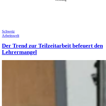
Schweiz
Arbeitswelt
Der Trend zur Teilzeitarbeit befeuert den
Lehrermangel