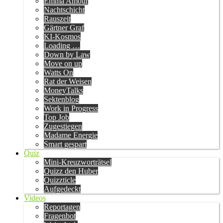
Emma Amour
Nachtschicht
Rauszeit
Gärtner Graf
KI-Kosmos
Loading …
Down by Law
Move on up
Watts On
Rat der Weisen
MoneyTalks
Sektenblog
Work in Progress
Top Job
Zugestiegen
Madame Energie
Smart gespart
Quiz
Mini-Kreuzworträtsel
Quizz den Huber
Quizzticle
Aufgedeckt
Videos
Reportagen
Fragenbot