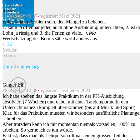
mixie7
18.06.2022 08:37
registriert März 2021
Beitrag melden
Sollte ja kein Problem sein, den Mangel zu beheben.
1. kann ja offenbar jeder, auch ohne Ausbildung, unterrichten, 2. ist d
Lohn ja riesig und 3. die Ferien zu viele... 🙄🤨
Wertschätzung des Berufs sähe wohl anders aus...
112
6
Melden
Zum Kommentar
Ginger Elf
18.06.2022 10:08
registriert Dezember 2021
Beitrag melden
Ich habe soeben das längste Praktikum in der PH-Ausbildung
absolviert (7 Wochen) und dabei mit einer Tandempartnerin den
Unterricht nahezu komplett übernommen (bis auf Musik und Sport).
Klar, für das Praktikum mussten wir besonders ausführliche Planunge
schreiben.
Aber trotzdem kann ich mir momentan niemals vorstellen, 100% zu
arbeiten. So gerne ich es tun würde.
Fakt ist, dass man als Lehrperson oftmals einen grossen Teil der