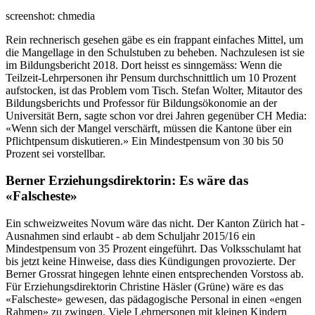
screenshot: chmedia
Rein rechnerisch gesehen gäbe es ein frappant einfaches Mittel, um
die Mangellage in den Schulstuben zu beheben. Nachzulesen ist sie
im Bildungsbericht 2018. Dort heisst es sinngemäss: Wenn die
Teilzeit-Lehrpersonen ihr Pensum durchschnittlich um 10 Prozent
aufstocken, ist das Problem vom Tisch. Stefan Wolter, Mitautor des
Bildungsberichts und Professor für Bildungsökonomie an der
Universität Bern, sagte schon vor drei Jahren gegenüber CH Media:
«Wenn sich der Mangel verschärft, müssen die Kantone über ein
Pflichtpensum diskutieren.» Ein Mindestpensum von 30 bis 50
Prozent sei vorstellbar.
Berner Erziehungsdirektorin: Es wäre das
«Falscheste»
Ein schweizweites Novum wäre das nicht. Der Kanton Zürich hat -
Ausnahmen sind erlaubt - ab dem Schuljahr 2015/16 ein
Mindestpensum von 35 Prozent eingeführt. Das Volksschulamt hat
bis jetzt keine Hinweise, dass dies Kündigungen provozierte. Der
Berner Grossrat hingegen lehnte einen entsprechenden Vorstoss ab.
Für Erziehungsdirektorin Christine Häsler (Grüne) wäre es das
«Falscheste» gewesen, das pädagogische Personal in einen «engen
Rahmen» zu zwingen. Viele Lehrpersonen mit kleinen Kindern