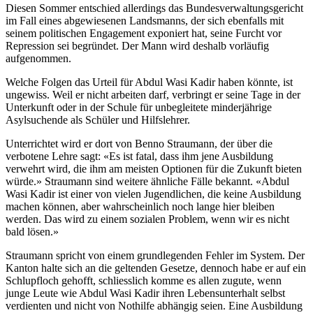
Diesen Sommer entschied allerdings das Bundesverwaltungsgericht
im Fall eines abgewiesenen Landsmanns, der sich ebenfalls mit
seinem politischen Engagement exponiert hat, seine Furcht vor
Repression sei begründet. Der Mann wird deshalb vorläufig
aufgenommen.
Welche Folgen das Urteil für Abdul Wasi Kadir haben könnte, ist
ungewiss. Weil er nicht arbeiten darf, verbringt er seine Tage in der
Unterkunft oder in der Schule für unbegleitete minderjährige
Asylsuchende als Schüler und Hilfslehrer.
Unterrichtet wird er dort von Benno Straumann, der über die
verbotene Lehre sagt: «Es ist fatal, dass ihm jene Ausbildung
verwehrt wird, die ihm am meisten Optionen für die Zukunft bieten
würde.» Straumann sind weitere ähnliche Fälle bekannt. «Abdul
Wasi Kadir ist einer von vielen Jugendlichen, die keine Ausbildung
machen können, aber wahrscheinlich noch lange hier bleiben
werden. Das wird zu einem sozialen Problem, wenn wir es nicht
bald lösen.»
Straumann spricht von einem grundlegenden Fehler im System. Der
Kanton halte sich an die geltenden Gesetze, dennoch habe er auf ein
Schlupfloch gehofft, schliesslich komme es allen zugute, wenn
junge Leute wie Abdul Wasi Kadir ihren Lebensunterhalt selbst
verdienten und nicht von Nothilfe abhängig seien. Eine Ausbildung