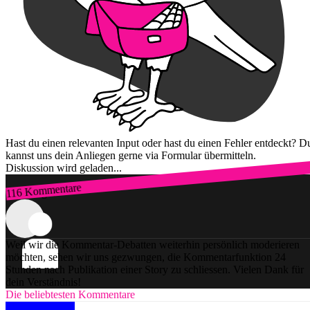
Hast du einen relevanten Input oder hast du einen Fehler entdeckt? D
kannst uns dein Anliegen gerne via Formular übermitteln.
Diskussion wird geladen...
116 Kommentare
Zum Login
Weil wir die Kommentar-Debatten weiterhin persönlich moderieren
möchten, sehen wir uns gezwungen, die Kommentarfunktion 24
Stunden nach Publikation einer Story zu schliessen. Vielen Dank für
dein Verständnis!
Die beliebtesten Kommentare