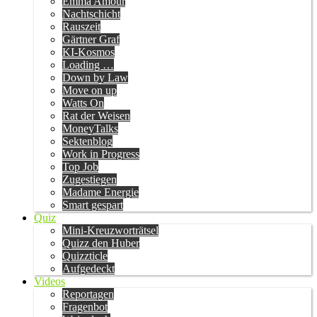
Emma Amour
Nachtschicht
Rauszeit
Gärtner Graf
KI-Kosmos
Loading …
Down by Law
Move on up
Watts On
Rat der Weisen
MoneyTalks
Sektenblog
Work in Progress
Top Job
Zugestiegen
Madame Energie
Smart gespart
Quiz
Mini-Kreuzworträtsel
Quizz den Huber
Quizzticle
Aufgedeckt
Videos
Reportagen
Fragenbot