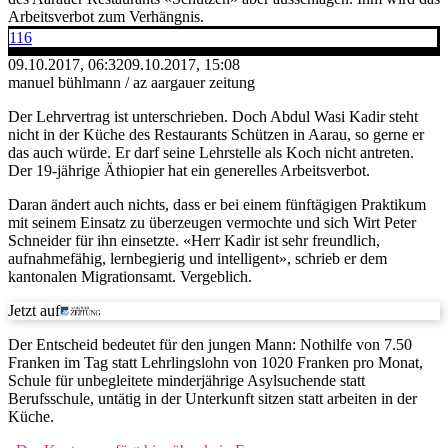
Arbeitsverbot zum Verhängnis.
116
09.10.2017, 06:32
09.10.2017, 15:08
manuel bühlmann / az aargauer zeitung
Der Lehrvertrag ist unterschrieben. Doch Abdul Wasi Kadir steht
nicht in der Küche des Restaurants Schützen in Aarau, so gerne er
das auch würde. Er darf seine Lehrstelle als Koch nicht antreten.
Der 19-jährige Äthiopier hat ein generelles Arbeitsverbot.
Daran ändert auch nichts, dass er bei einem fünftägigen Praktikum
mit seinem Einsatz zu überzeugen vermochte und sich Wirt Peter
Schneider für ihn einsetzte. «Herr Kadir ist sehr freundlich,
aufnahmefähig, lernbegierig und intelligent», schrieb er dem
kantonalen Migrationsamt. Vergeblich.
Jetzt auf
Der Entscheid bedeutet für den jungen Mann: Nothilfe von 7.50
Franken im Tag statt Lehrlingslohn von 1020 Franken pro Monat,
Schule für unbegleitete minderjährige Asylsuchende statt
Berufsschule, untätig in der Unterkunft sitzen statt arbeiten in der
Küche.