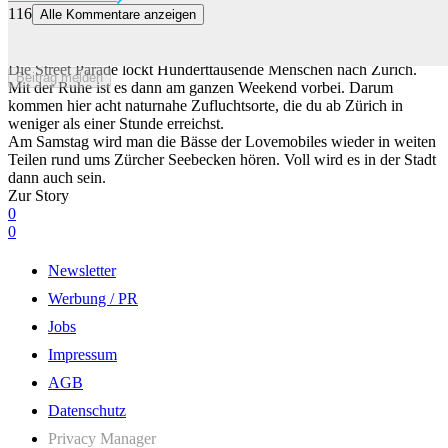
116
Alle Kommentare anzeigen
Diese Ruheoasen erreichst du in wenigen Minuten – und entfliehst
der Street Parade
Die Street Parade lockt Hunderttausende Menschen nach Zürich.
Beitrag melden
Mit der Ruhe ist es dann am ganzen Weekend vorbei. Darum
kommen hier acht naturnahe Zufluchtsorte, die du ab Zürich in
weniger als einer Stunde erreichst.
Am Samstag wird man die Bässe der Lovemobiles wieder in weiten
Teilen rund ums Zürcher Seebecken hören. Voll wird es in der Stadt
dann auch sein.
Zur Story
0
0
Newsletter
Werbung / PR
Jobs
Impressum
AGB
Datenschutz
Privacy Manager