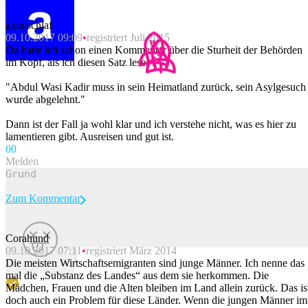
atomschlaf
09.10.2017 09:09
registriert Juli 2015
Da hatte ich schon einen Kommentar über die Sturheit der Behörden
im Kopf, als ich diesen Satz lese:
"Abdul Wasi Kadir muss in sein Heimatland zurück, sein Asylgesuch
wurde abgelehnt."
Dann ist der Fall ja wohl klar und ich verstehe nicht, was es hier zu
lamentieren gibt. Ausreisen und gut ist.
0
0
Melden
Zum Kommentar
Corahund
09.10.2017 07:11
registriert März 2014
Beitrag melden
Die meisten Wirtschaftsemigranten sind junge Männer. Ich nenne das
mal die „Substanz des Landes“ aus dem sie herkommen. Die
Mädchen, Frauen und die Alten bleiben im Land allein zurück. Das is
doch auch ein Problem für diese Länder. Wenn die jungen Männer im