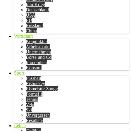
Iran-Krieg
Deutschland
USA
EU
Russland
China
Wirtschaft
Konjunktur
Arbeitsmarkt
Unternehmen
Börse und Co
Immobilien
Konsum
Sport
Fussball
Eishockey
Eismeister Zaugg
Formel 1
Tennis
Velo
Ski
Unvergessen
Resultate
Leben
Gefühle