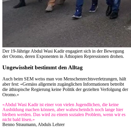
Der 19-Jährige Abdul Wasi Kadir engagiert sich in der Bewegung
der Oromo, deren Exponenten in Äthiopien Repressionen drohen.
Ungewissheit bestimmt den Alltag
Auch beim SEM weiss man von Menschenrechtsverletzungen, hält
aber fest: «Gemäss allgemein zugänglichen Informationen betreibt
die äthiopische Regierung keine Politik der gezielten Verfolgung der
Oromo.»
«Abdul Wasi Kadir ist einer von vielen Jugendlichen, die keine
Ausbildung machen können, aber wahrscheinlich noch lange hier
bleiben werden. Das wird zu einem sozialen Problem, wenn wir es
nicht bald lösen.»
Benno Straumann, Abduls Lehrer