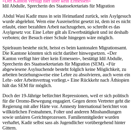
«Der Kanton verfügt hier über kein Ermessen»
Idil Abdulle, Sprecherin des Staatssekretariats für Migration
Abdul Wasi Kadir muss in sein Heimatland zurück, sein Asylgesuch
wurde abgelehnt. Wem eine Ausreisefrist gesetzt ist, dem ist es nicht
erlaubt, einer bezahlten Arbeit nachzugehen, so schreibt es das
Asylgesetz vor. Eine Lehre gilt als Erwerbstätigkeit und ist deshalb
verboten; der Besuch einer Schule hingegen wäre möglich.
Spielraum bestehe nicht, heisst es beim kantonalen Migrationsamt.
Die Kantone könnten sich nicht darüber hinwegsetzen. «Der
Kanton verfügt hier über kein Ermessen», bestätigt Idil Abdulle,
Sprecherin des Staatssekretariats für Migration (SEM). «Für
abgewiesene Asylsuchende besteht folglich keine Möglichkeit, zu
arbeiten beziehungsweise eine Lehre zu absolvieren, auch wenn ein
Lehr- oder Arbeitsvertrag vorliegt.» Eine Rückkehr nach Äthiopien
hält das SEM für möglich.
Doch der 19-Jährige befürchtet Repressionen, weil er sich politisch
für die Oromo-Bewegung engagiert. Gegen deren Vertreter geht die
Regierung mit aller Härte vor. Amnesty International berichtet von
willkürlichen Festnahmen, Folter und anderen Misshandlungen
sowie unfairen Gerichtsprozessen. Familienmitglieder wurden
verhaftet, Kadir selbst sass als Jugendlicher vorübergehend hinter
Gittern.