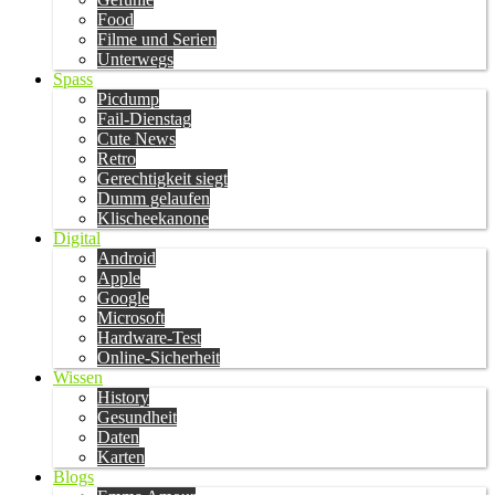
Food
Filme und Serien
Unterwegs
Spass
Picdump
Fail-Dienstag
Cute News
Retro
Gerechtigkeit siegt
Dumm gelaufen
Klischeekanone
Digital
Android
Apple
Google
Microsoft
Hardware-Test
Online-Sicherheit
Wissen
History
Gesundheit
Daten
Karten
Blogs