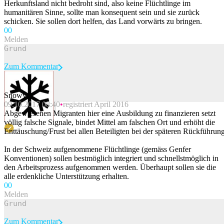
Herkunftsland nicht bedroht sind, also keine Flüchtlinge im
humanitären Sinne, sollte man konsequent sein und sie zurück
schicken. Sie sollen dort helfen, das Land vorwärts zu bringen.
0
0
Melden
Zum Kommentar
Snowy
09.10.2017 08:40
registriert April 2016
Beitrag melden
Abgewiesenen Migranten hier eine Ausbildung zu finanzieren setzt
völlig falsche Signale, bindet Mittel am falschen Ort und erhöht die
Enttäuschung/Frust bei allen Beteiligten bei der späteren Rückführung
In der Schweiz aufgenommene Flüchtlinge (gemäss Genfer
Konventionen) sollen bestmöglich integriert und schnellstmöglich in
den Arbeitsprozess aufgenommen werden. Überhaupt sollen sie die
alle erdenkliche Unterstützung erhalten.
0
0
Melden
Zum Kommentar