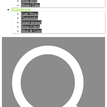
Wein doch
MoneyTalks
Promotionen
Gute News
Flugmodus
Smart gespart
Reise-Glück
Meat & Greet