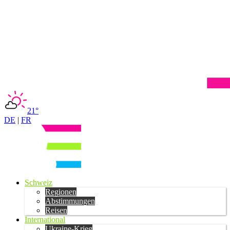
21°
DE
|
FR
Schweiz
Regionen
Abstimmungen
Reisen
International
Ukraine-Krieg