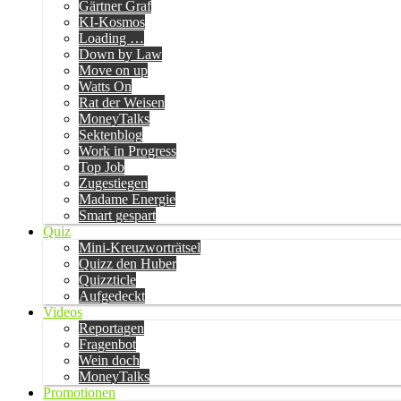
Gärtner Graf
KI-Kosmos
Loading …
Down by Law
Move on up
Watts On
Rat der Weisen
MoneyTalks
Sektenblog
Work in Progress
Top Job
Zugestiegen
Madame Energie
Smart gespart
Quiz
Mini-Kreuzworträtsel
Quizz den Huber
Quizzticle
Aufgedeckt
Videos
Reportagen
Fragenbot
Wein doch
MoneyTalks
Promotionen