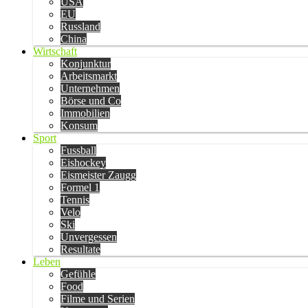
USA
EU
Russland
China
Wirtschaft
Konjunktur
Arbeitsmarkt
Unternehmen
Börse und Co
Immobilien
Konsum
Sport
Fussball
Eishockey
Eismeister Zaugg
Formel 1
Tennis
Velo
Ski
Unvergessen
Resultate
Leben
Gefühle
Food
Filme und Serien