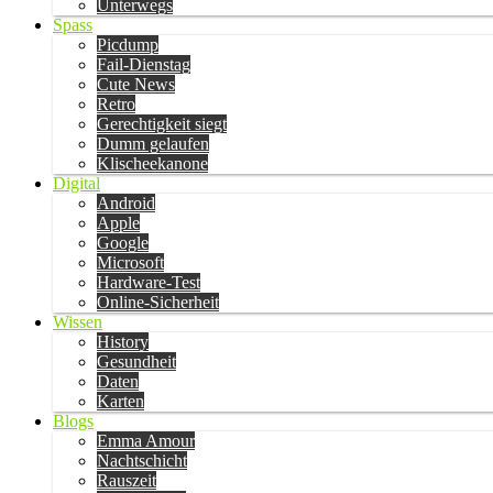
Unterwegs
Spass
Picdump
Fail-Dienstag
Cute News
Retro
Gerechtigkeit siegt
Dumm gelaufen
Klischeekanone
Digital
Android
Apple
Google
Microsoft
Hardware-Test
Online-Sicherheit
Wissen
History
Gesundheit
Daten
Karten
Blogs
Emma Amour
Nachtschicht
Rauszeit