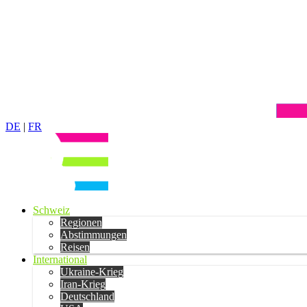
DE
|
FR
Schweiz
Regionen
Abstimmungen
Reisen
International
Ukraine-Krieg
Iran-Krieg
Deutschland