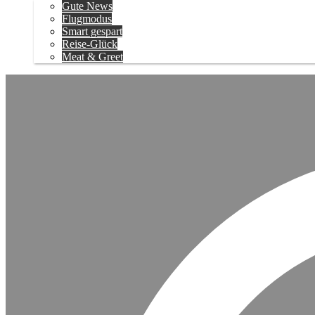
Gute News
Flugmodus
Smart gespart
Reise-Glück
Meat & Greet