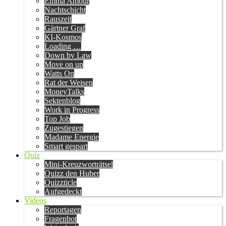
Emma Amour
Nachtschicht
Rauszeit
Gärtner Graf
KI-Kosmos
Loading …
Down by Law
Move on up
Watts On
Rat der Weisen
MoneyTalks
Sektenblog
Work in Progress
Top Job
Zugestiegen
Madame Energie
Smart gespart
Quiz
Mini-Kreuzworträtsel
Quizz den Huber
Quizzticle
Aufgedeckt
Videos
Reportagen
Fragenbot