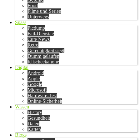
Food
Filme und Serien
Unterwegs
Spass
Picdump
Fail-Dienstag
Cute News
Retro
Gerechtigkeit siegt
Dumm gelaufen
Klischeekanone
Digital
Android
Apple
Google
Microsoft
Hardware-Test
Online-Sicherheit
Wissen
History
Gesundheit
Daten
Karten
Blogs