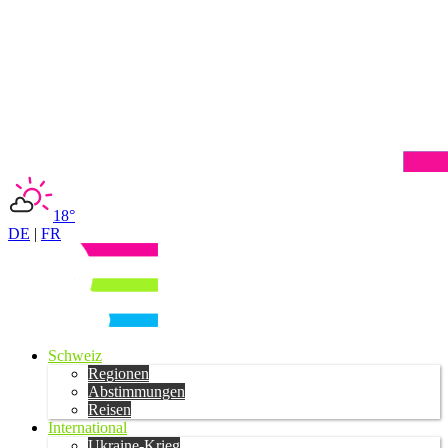
18°
DE
|
FR
Schweiz
Regionen
Abstimmungen
Reisen
International
Ukraine-Krieg