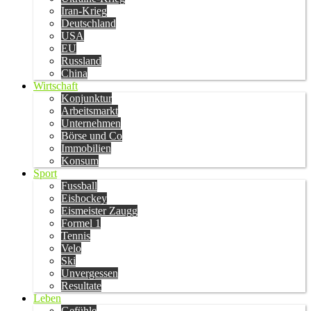
Iran-Krieg
Deutschland
USA
EU
Russland
China
Wirtschaft
Konjunktur
Arbeitsmarkt
Unternehmen
Börse und Co
Immobilien
Konsum
Sport
Fussball
Eishockey
Eismeister Zaugg
Formel 1
Tennis
Velo
Ski
Unvergessen
Resultate
Leben
Gefühle