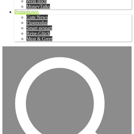
Wein doch
MoneyTalks
Promotionen
Gute News
Flugmodus
Smart gespart
Reise-Glück
Meat & Greet