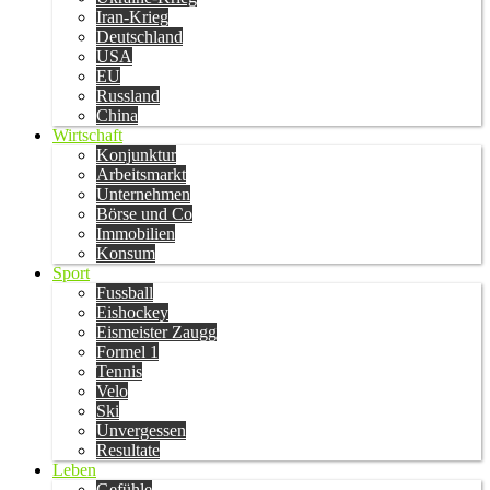
Iran-Krieg
Deutschland
USA
EU
Russland
China
Wirtschaft
Konjunktur
Arbeitsmarkt
Unternehmen
Börse und Co
Immobilien
Konsum
Sport
Fussball
Eishockey
Eismeister Zaugg
Formel 1
Tennis
Velo
Ski
Unvergessen
Resultate
Leben
Gefühle