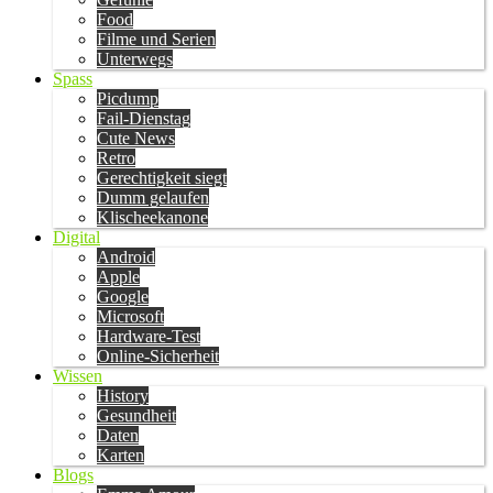
Food
Filme und Serien
Unterwegs
Spass
Picdump
Fail-Dienstag
Cute News
Retro
Gerechtigkeit siegt
Dumm gelaufen
Klischeekanone
Digital
Android
Apple
Google
Microsoft
Hardware-Test
Online-Sicherheit
Wissen
History
Gesundheit
Daten
Karten
Blogs