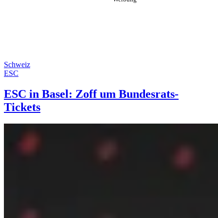
Schweiz
ESC
ESC in Basel: Zoff um Bundesrats-
Tickets