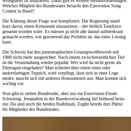
wenigstens zu reduzieren. Dann gibt es weitere Herausforderungen:
Welches Mitglied des Bundesrates besucht den Eurovision Song
Contest in Basel?
Die Klärung dieser Frage war kompliziert. Die Regierung stand
kurz davor, einen Krisenstab einzusetzen – der freilich Taskforce
genannt worden wäre. Es müssen ja nicht alle darauf aufmerksam
gemacht werden, wie gravierend das Problem ist, das einer Lösung
harrt.
Die Schweiz hat den paneuropäischen Gesangswettbewerb seit
1988 nicht mehr ausgerichtet. Nach einem zwischenzeitlichen Tief
ist die Veranstaltung wieder populär. Wer wird da nicht gerne als
Ehrengast eingeladen? Man schreitet über einen roten oder
andersfarbigen Teppich, wird verpflegt, lässt sich in einer Loge
nieder, tauscht sich mit anderen Honoratioren aus. Man kommt sich
wichtig vor.
Nun gibt es sieben Bundesräte, aber nur ein Eurovision-Finale.
Schwierig. Jemandem in der Bundesverwaltung fiel brühend heiss
ein: Da sind noch die beiden Halbfinals. Ergibt bereits drei Plätze
für Mitglieder des Bundesrates.