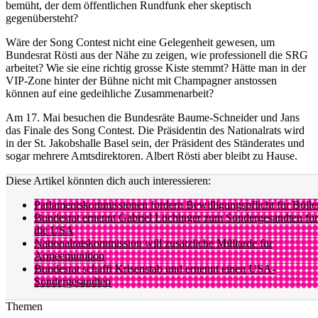
bemüht, der dem öffentlichen Rundfunk eher skeptisch
gegenübersteht?
Wäre der Song Contest nicht eine Gelegenheit gewesen, um
Bundesrat Rösti aus der Nähe zu zeigen, wie professionell die SRG
arbeitet? Wie sie eine richtig grosse Kiste stemmt? Hätte man in der
VIP-Zone hinter der Bühne nicht mit Champagner anstossen
können auf eine gedeihliche Zusammenarbeit?
Am 17. Mai besuchen die Bundesräte Baume-Schneider und Jans
das Finale des Song Contest. Die Präsidentin des Nationalrats wird
in der St. Jakobshalle Basel sein, der Präsident des Ständerates und
sogar mehrere Amtsdirektoren. Albert Rösti aber bleibt zu Hause.
Diese Artikel könnten dich auch interessieren:
Parlamentskommissionen fordern Bewilligungspflicht für Bölle
Bundesrat ernennt Gabriel Lüchinger zum Sondergesandten für
die USA
Nationalratskommission will zusätzliche Milliarde für
Armeemunition
Bundesrat schafft Krisenstab und ernennt einen USA-
Sondergesandten
Themen