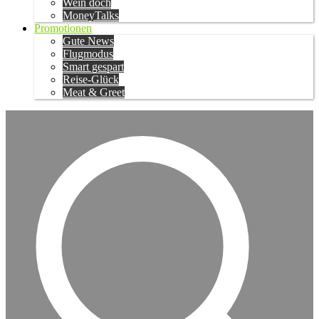
Wein doch
MoneyTalks
Promotionen
Gute News
Flugmodus
Smart gespart
Reise-Glück
Meat & Greet