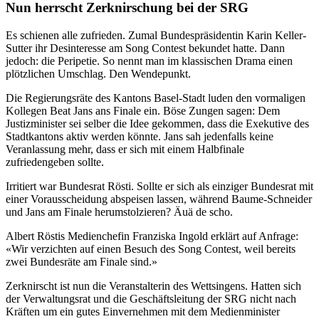
Nun herrscht Zerknirschung bei der SRG
Es schienen alle zufrieden. Zumal Bundespräsidentin Karin Keller-
Sutter ihr Desinteresse am Song Contest bekundet hatte. Dann
jedoch: die Peripetie. So nennt man im klassischen Drama einen
plötzlichen Umschlag. Den Wendepunkt.
Die Regierungsräte des Kantons Basel-Stadt luden den vormaligen
Kollegen Beat Jans ans Finale ein. Böse Zungen sagen: Dem
Justizminister sei selber die Idee gekommen, dass die Exekutive des
Stadtkantons aktiv werden könnte. Jans sah jedenfalls keine
Veranlassung mehr, dass er sich mit einem Halbfinale
zufriedengeben sollte.
Irritiert war Bundesrat Rösti. Sollte er sich als einziger Bundesrat mit
einer Vorausscheidung abspeisen lassen, während Baume-Schneider
und Jans am Finale herumstolzieren? Äuä de scho.
Albert Röstis Medienchefin Franziska Ingold erklärt auf Anfrage:
«Wir verzichten auf einen Besuch des Song Contest, weil bereits
zwei Bundesräte am Finale sind.»
Zerknirscht ist nun die Veranstalterin des Wettsingens. Hatten sich
der Verwaltungsrat und die Geschäftsleitung der SRG nicht nach
Kräften um ein gutes Einvernehmen mit dem Medienminister