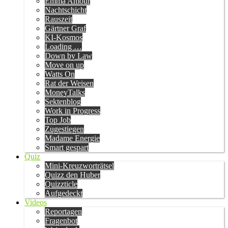
Emma Amour
Nachtschicht
Rauszeit
Gärtner Graf
KI-Kosmos
Loading …
Down by Law
Move on up
Watts On
Rat der Weisen
MoneyTalks
Sektenblog
Work in Progress
Top Job
Zugestiegen
Madame Energie
Smart gespart
Quiz
Mini-Kreuzworträtsel
Quizz den Huber
Quizzticle
Aufgedeckt
Videos
Reportagen
Fragenbot