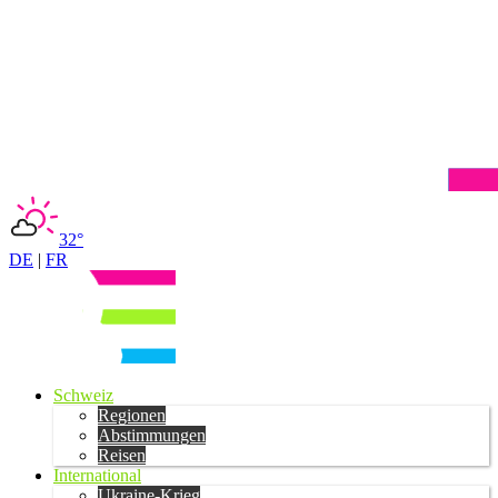
32°
DE
|
FR
Schweiz
Regionen
Abstimmungen
Reisen
International
Ukraine-Krieg