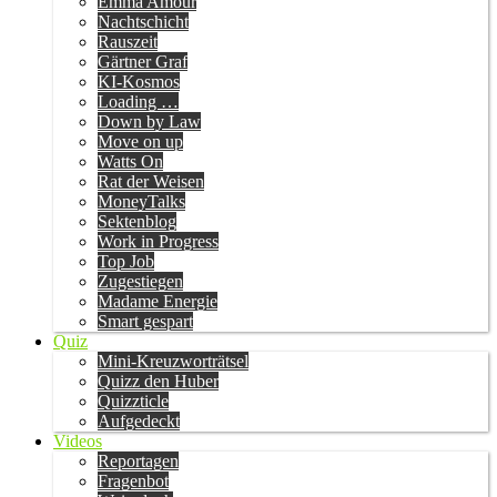
Emma Amour
Nachtschicht
Rauszeit
Gärtner Graf
KI-Kosmos
Loading …
Down by Law
Move on up
Watts On
Rat der Weisen
MoneyTalks
Sektenblog
Work in Progress
Top Job
Zugestiegen
Madame Energie
Smart gespart
Quiz
Mini-Kreuzworträtsel
Quizz den Huber
Quizzticle
Aufgedeckt
Videos
Reportagen
Fragenbot