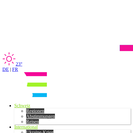
23°
DE
|
FR
Schweiz
Regionen
Abstimmungen
Reisen
International
Ukraine-Krieg