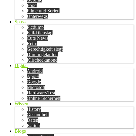
Food
Filme und Serien
Unterwegs
Spass
Picdump
Fail-Dienstag
Cute News
Retro
Gerechtigkeit siegt
Dumm gelaufen
Klischeekanone
Digital
Android
Apple
Google
Microsoft
Hardware-Test
Online-Sicherheit
Wissen
History
Gesundheit
Daten
Karten
Blogs