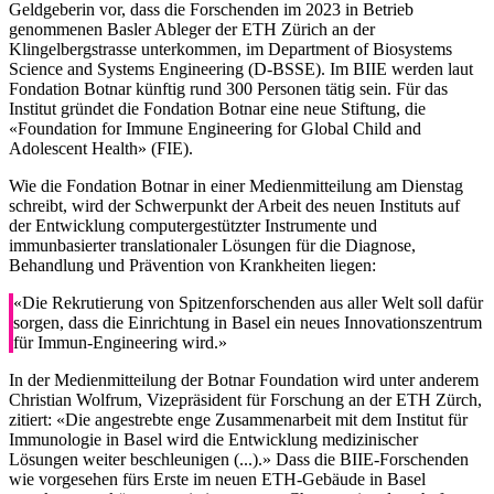
Geldgeberin vor, dass die Forschenden im 2023 in Betrieb
genommenen Basler Ableger der ETH Zürich an der
Klingelbergstrasse unterkommen, im Department of Biosystems
Science and Systems Engineering (D-BSSE). Im BIIE werden laut
Fondation Botnar künftig rund 300 Personen tätig sein. Für das
Institut gründet die Fondation Botnar eine neue Stiftung, die
«Foundation for Immune Engineering for Global Child and
Adolescent Health» (FIE).
Wie die Fondation Botnar in einer Medienmitteilung am Dienstag
schreibt, wird der Schwerpunkt der Arbeit des neuen Instituts auf
der Entwicklung computergestützter Instrumente und
immunbasierter translationaler Lösungen für die Diagnose,
Behandlung und Prävention von Krankheiten liegen:
«Die Rekrutierung von Spitzenforschenden aus aller Welt soll dafür
sorgen, dass die Einrichtung in Basel ein neues Innovationszentrum
für Immun-Engineering wird.»
In der Medienmitteilung der Botnar Foundation wird unter anderem
Christian Wolfrum, Vizepräsident für Forschung an der ETH Zürch,
zitiert: «Die angestrebte enge Zusammenarbeit mit dem Institut für
Immunologie in Basel wird die Entwicklung medizinischer
Lösungen weiter beschleunigen (...).» Dass die BIIE-Forschenden
wie vorgesehen fürs Erste im neuen ETH-Gebäude in Basel