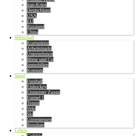
Iran-Krieg
Deutschland
USA
EU
Russland
China
Wirtschaft
Konjunktur
Arbeitsmarkt
Unternehmen
Börse und Co
Immobilien
Konsum
Sport
Fussball
Eishockey
Eismeister Zaugg
Formel 1
Tennis
Velo
Ski
Unvergessen
Resultate
Leben
Gefühle