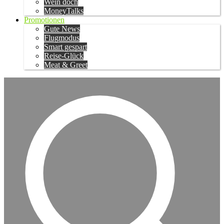
Wein doch
MoneyTalks
Promotionen
Gute News
Flugmodus
Smart gespart
Reise-Glück
Meat & Greet