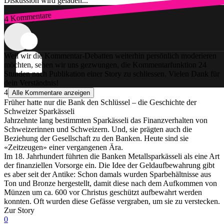
Diskussion wird geladen...
4 Kommentare
Zum Login
Weil wir die Kommentar-Debatten weiterhin persönlich moderieren
möchten, sehen wir uns gezwungen, die Kommentarfunktion 24
Stunden nach Publikation einer Story zu schliessen. Vielen Dank für
dein Verständnis!
4
Alle Kommentare anzeigen
Früher hatte nur die Bank den Schlüssel – die Geschichte der
Schweizer Sparkässeli
Jahrzehnte lang bestimmten Sparkässeli das Finanzverhalten von
Schweizerinnen und Schweizern. Und, sie prägten auch die
Beziehung der Gesellschaft zu den Banken. Heute sind sie
«Zeitzeugen» einer vergangenen Ära.
Im 18. Jahrhundert führten die Banken Metallsparkässeli als eine Art
der finanziellen Vorsorge ein. Die Idee der Geldaufbewahrung gibt
es aber seit der Antike: Schon damals wurden Sparbehältnisse aus
Ton und Bronze hergestellt, damit diese nach dem Aufkommen von
Münzen um ca. 600 vor Christus geschützt aufbewahrt werden
konnten. Oft wurden diese Gefässe vergraben, um sie zu verstecken.
Zur Story
0