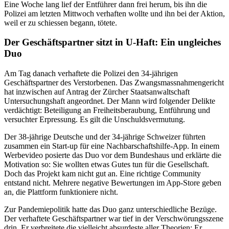
Eine Woche lang lief der Entführer dann frei herum, bis ihn die
Polizei am letzten Mittwoch verhaften wollte und ihn bei der Aktion,
weil er zu schiessen begann, tötete.
Der Geschäftspartner sitzt in U-Haft: Ein ungleiches
Duo
Am Tag danach verhaftete die Polizei den 34-jährigen
Geschäftspartner des Verstorbenen. Das Zwangsmassnahmengericht
hat inzwischen auf Antrag der Zürcher Staatsanwaltschaft
Untersuchungshaft angeordnet. Der Mann wird folgender Delikte
verdächtigt: Beteiligung an Freiheitsberaubung, Entführung und
versuchter Erpressung. Es gilt die Unschuldsvermutung.
Der 38-jährige Deutsche und der 34-jährige Schweizer führten
zusammen ein Start-up für eine Nachbarschaftshilfe-App. In einem
Werbevideo posierte das Duo vor dem Bundeshaus und erklärte die
Motivation so: Sie wollten etwas Gutes tun für die Gesellschaft.
Doch das Projekt kam nicht gut an. Eine richtige Community
entstand nicht. Mehrere negative Bewertungen im App-Store geben
an, die Plattform funktioniere nicht.
Zur Pandemiepolitik hatte das Duo ganz unterschiedliche Bezüge.
Der verhaftete Geschäftspartner war tief in der Verschwörungsszene
drin. Er verbreitete die vielleicht absurdeste aller Theorien: Er