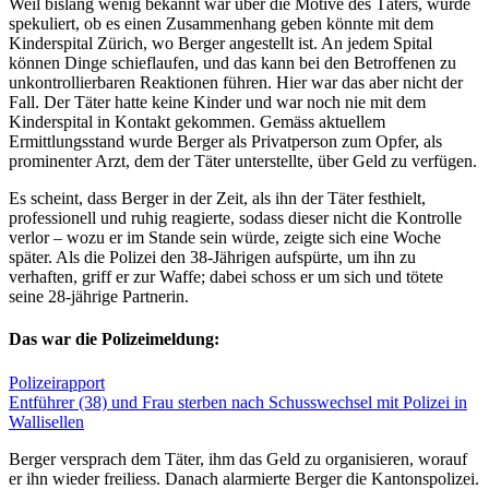
Weil bislang wenig bekannt war über die Motive des Täters, wurde
spekuliert, ob es einen Zusammenhang geben könnte mit dem
Kinderspital Zürich, wo Berger angestellt ist. An jedem Spital
können Dinge schieflaufen, und das kann bei den Betroffenen zu
unkontrollierbaren Reaktionen führen. Hier war das aber nicht der
Fall. Der Täter hatte keine Kinder und war noch nie mit dem
Kinderspital in Kontakt gekommen. Gemäss aktuellem
Ermittlungsstand wurde Berger als Privatperson zum Opfer, als
prominenter Arzt, dem der Täter unterstellte, über Geld zu verfügen.
Es scheint, dass Berger in der Zeit, als ihn der Täter festhielt,
professionell und ruhig reagierte, sodass dieser nicht die Kontrolle
verlor – wozu er im Stande sein würde, zeigte sich eine Woche
später. Als die Polizei den 38-Jährigen aufspürte, um ihn zu
verhaften, griff er zur Waffe; dabei schoss er um sich und tötete
seine 28-jährige Partnerin.
Das war die Polizeimeldung:
Polizeirapport
Entführer (38) und Frau sterben nach Schusswechsel mit Polizei in
Wallisellen
Berger versprach dem Täter, ihm das Geld zu organisieren, worauf
er ihn wieder freiliess. Danach alarmierte Berger die Kantonspolizei.