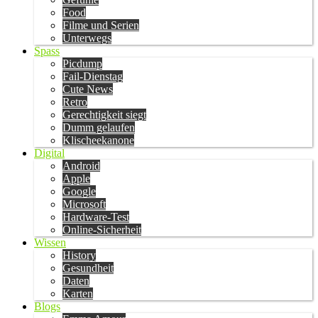
Food
Filme und Serien
Unterwegs
Spass
Picdump
Fail-Dienstag
Cute News
Retro
Gerechtigkeit siegt
Dumm gelaufen
Klischeekanone
Digital
Android
Apple
Google
Microsoft
Hardware-Test
Online-Sicherheit
Wissen
History
Gesundheit
Daten
Karten
Blogs