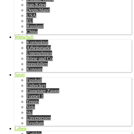
Iran-Krieg
Deutschland
USA
EU
Russland
China
Wirtschaft
Konjunktur
Arbeitsmarkt
Unternehmen
Börse und Co
Immobilien
Konsum
Sport
Fussball
Eishockey
Eismeister Zaugg
Formel 1
Tennis
Velo
Ski
Unvergessen
Resultate
Leben
Gefühle