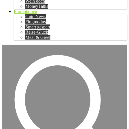
Wein doch
MoneyTalks
Promotionen
Gute News
Flugmodus
Smart gespart
Reise-Glück
Meat & Greet