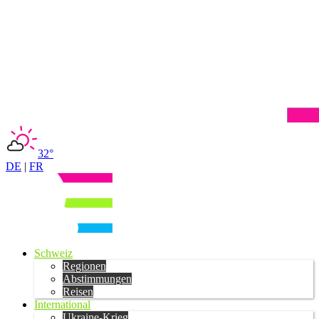
32°
DE
|
FR
Schweiz
Regionen
Abstimmungen
Reisen
International
Ukraine-Krieg