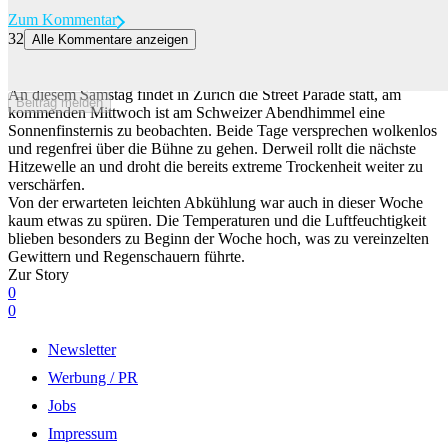
Zum Kommentar
32
Alle Kommentare anzeigen
Wetterglück für Street Parade und Sonnenfinsternis – schlechte
Aussichten für die Natur
An diesem Samstag findet in Zürich die Street Parade statt, am
Beitrag melden
kommenden Mittwoch ist am Schweizer Abendhimmel eine
Sonnenfinsternis zu beobachten. Beide Tage versprechen wolkenlos
und regenfrei über die Bühne zu gehen. Derweil rollt die nächste
Hitzewelle an und droht die bereits extreme Trockenheit weiter zu
verschärfen.
Von der erwarteten leichten Abkühlung war auch in dieser Woche
kaum etwas zu spüren. Die Temperaturen und die Luftfeuchtigkeit
blieben besonders zu Beginn der Woche hoch, was zu vereinzelten
Gewittern und Regenschauern führte.
Zur Story
0
0
Newsletter
Werbung / PR
Jobs
Impressum