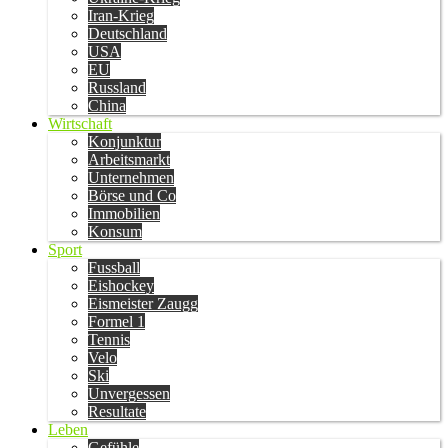
Iran-Krieg
Deutschland
USA
EU
Russland
China
Wirtschaft
Konjunktur
Arbeitsmarkt
Unternehmen
Börse und Co
Immobilien
Konsum
Sport
Fussball
Eishockey
Eismeister Zaugg
Formel 1
Tennis
Velo
Ski
Unvergessen
Resultate
Leben
Gefühle