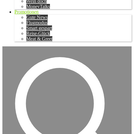
Wein doch
MoneyTalks
Promotionen
Gute News
Flugmodus
Smart gespart
Reise-Glück
Meat & Greet