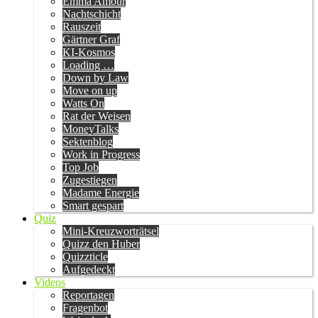
Emma Amour
Nachtschicht
Rauszeit
Gärtner Graf
KI-Kosmos
Loading …
Down by Law
Move on up
Watts On
Rat der Weisen
MoneyTalks
Sektenblog
Work in Progress
Top Job
Zugestiegen
Madame Energie
Smart gespart
Quiz
Mini-Kreuzworträtsel
Quizz den Huber
Quizzticle
Aufgedeckt
Videos
Reportagen
Fragenbot