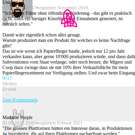
Unicron
05.05.2022 23:57
registriert November 2016
"Schweizer Filme ohne öffentliche Förderung - das gibt es praktisch
nicht. Dass ein hiesiger Kinofilm hohe Einnahmen generiert, ist
nämlich selten."
Damit wäre eigentlich schon alles gesagt.
Warum produziert man ein Produkt für welches es keine Nachfrage
gibt?
Das ist wie wenn ich Papierflieger bastle, jedoch nur 12 pro Jahr
verkaufen kann, aber gerne 10'000 produzieren würde, und dann dafü
Subventionen vom Staat verlange, oder noch besser, die Migros und
Coop dazu zwinge dass sie mir 10% ihrer Verkaufsfläche für mein
Papierfliegersortiment zur Verfügung stellen. Und zwar beim Eingang
95
17
Melden
Zum Kommentar
Madame Purple
05.05.2022 23:00
registriert Februar 2021
Beitrag melden
"Die grossen Plattformen hätten ein Interesse daran, in Produktionen
zu investieren, die auf ihren Plattformen nachgefragt werden."