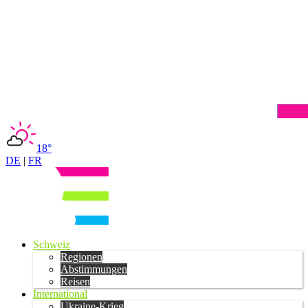
18°
DE
|
FR
Schweiz
Regionen
Abstimmungen
Reisen
International
Ukraine-Krieg