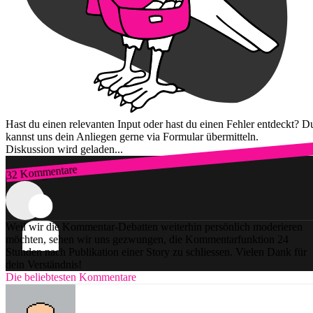
Hast du einen relevanten Input oder hast du einen Fehler entdeckt? D
kannst uns dein Anliegen gerne via Formular übermitteln.
Diskussion wird geladen...
32 Kommentare
Zum Login
Weil wir die Kommentar-Debatten weiterhin persönlich moderieren
möchten, sehen wir uns gezwungen, die Kommentarfunktion 24
Stunden nach Publikation einer Story zu schliessen. Vielen Dank für
dein Verständnis!
Die beliebtesten Kommentare