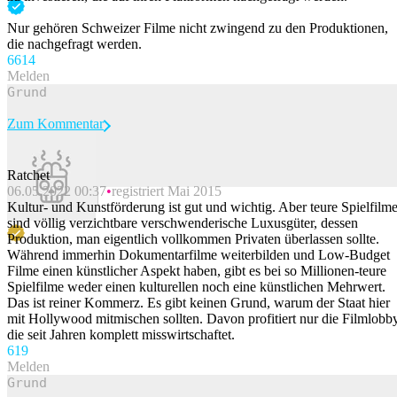
Nur gehören Schweizer Filme nicht zwingend zu den Produktionen,
die nachgefragt werden.
66
14
Melden
Zum Kommentar
Ratchet
06.05.2022 00:37
registriert Mai 2015
Beitrag melden
Kultur- und Kunstförderung ist gut und wichtig. Aber teure Spielfilm
sind völlig verzichtbare verschwenderische Luxusgüter, dessen
Produktion, man eigentlich vollkommen Privaten überlassen sollte.
Während immerhin Dokumentarfilme weiterbilden und Low-Budget
Filme einen künstlicher Aspekt haben, gibt es bei so Millionen-teure
Spielfilme weder einen kulturellen noch eine künstlichen Mehrwert.
Das ist reiner Kommerz. Es gibt keinen Grund, warum der Staat hier
mit Hollywood mitmischen sollten. Davon profitiert nur die Filmlobby
die seit Jahren komplett misswirtschaftet.
61
9
Melden