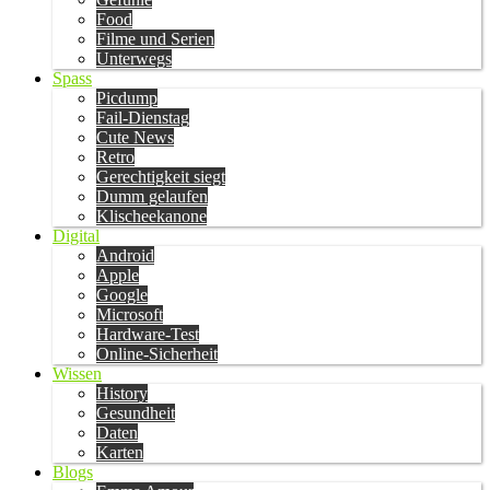
Food
Filme und Serien
Unterwegs
Spass
Picdump
Fail-Dienstag
Cute News
Retro
Gerechtigkeit siegt
Dumm gelaufen
Klischeekanone
Digital
Android
Apple
Google
Microsoft
Hardware-Test
Online-Sicherheit
Wissen
History
Gesundheit
Daten
Karten
Blogs