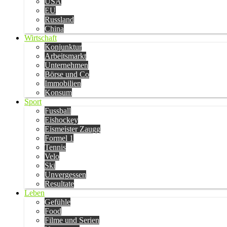
USA
EU
Russland
China
Wirtschaft
Konjunktur
Arbeitsmarkt
Unternehmen
Börse und Co
Immobilien
Konsum
Sport
Fussball
Eishockey
Eismeister Zaugg
Formel 1
Tennis
Velo
Ski
Unvergessen
Resultate
Leben
Gefühle
Food
Filme und Serien