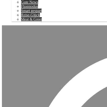
Gute News
Flugmodus
Smart gespart
Reise-Glück
Meat & Greet