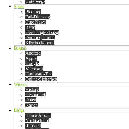
Unterwegs
Spass
Picdump
Fail-Dienstag
Cute News
Retro
Gerechtigkeit siegt
Dumm gelaufen
Klischeekanone
Digital
Android
Apple
Google
Microsoft
Hardware-Test
Online-Sicherheit
Wissen
History
Gesundheit
Daten
Karten
Blogs
Emma Amour
Nachtschicht
Rauszeit