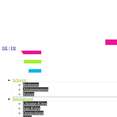
DE
|
FR
Schweiz
Regionen
Abstimmungen
Reisen
International
Ukraine-Krieg
Iran-Krieg
Deutschland