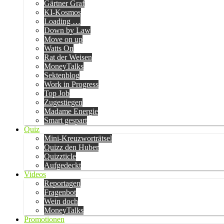
Gärtner Graf
KI-Kosmos
Loading …
Down by Law
Move on up
Watts On
Rat der Weisen
MoneyTalks
Sektenblog
Work in Progress
Top Job
Zugestiegen
Madame Energie
Smart gespart
Quiz
Mini-Kreuzworträtsel
Quizz den Huber
Quizzticle
Aufgedeckt
Videos
Reportagen
Fragenbot
Wein doch
MoneyTalks
Promotionen