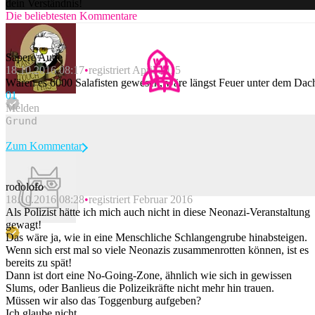
dein Verständnis!
Die beliebtesten Kommentare
Sapere Aude
18.10.2016 08:17
registriert April 2015
Wären es 6000 Salafisten gewesen, wäre längst Feuer unter dem Dac
0
1
Melden
Zum Kommentar
rodolofo
18.10.2016 08:28
registriert Februar 2016
Beitrag melden
Als Polizist hätte ich mich auch nicht in diese Neonazi-Veranstaltung
gewagt!
Das wäre ja, wie in eine Menschliche Schlangengrube hinabsteigen.
Wenn sich erst mal so viele Neonazis zusammenrotten können, ist es
bereits zu spät!
Dann ist dort eine No-Going-Zone, ähnlich wie sich in gewissen
Slums, oder Banlieus die Polizeikräfte nicht mehr hin trauen.
Müssen wir also das Toggenburg aufgeben?
Ich glaube nicht