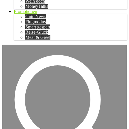
Wein doch
MoneyTalks
Promotionen
Gute News
Flugmodus
Smart gespart
Reise-Glück
Meat & Greet