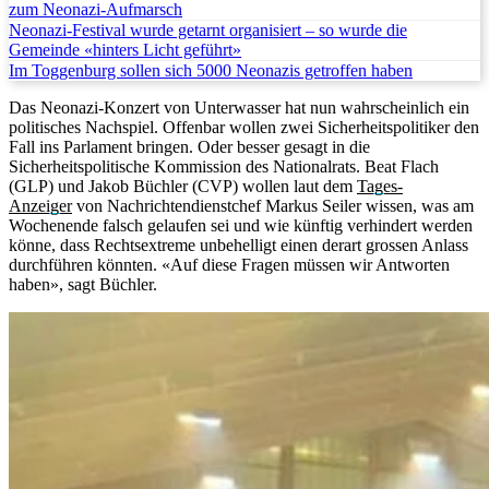
zum Neonazi-Aufmarsch
Neonazi-Festival wurde getarnt organisiert – so wurde die
Gemeinde «hinters Licht geführt»
Im Toggenburg sollen sich 5000 Neonazis getroffen haben
Das Neonazi-Konzert von Unterwasser hat nun wahrscheinlich ein
politisches Nachspiel. Offenbar wollen zwei Sicherheitspolitiker den
Fall ins Parlament bringen. Oder besser gesagt in die
Sicherheitspolitische Kommission des Nationalrats. Beat Flach
(GLP) und Jakob Büchler (CVP) wollen laut dem
Tages-
Anzeiger
von Nachrichtendienstchef Markus Seiler wissen, was am
Wochenende falsch gelaufen sei und wie künftig verhindert werden
könne, dass Rechtsextreme unbehelligt einen derart grossen Anlass
durchführen könnten. «Auf diese Fragen müssen wir Antworten
haben», sagt Büchler.