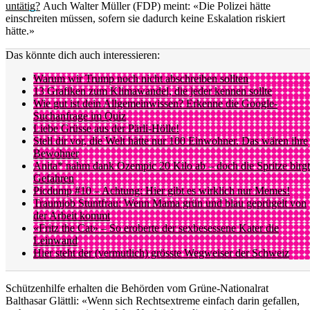
untätig?
Auch Walter Müller (FDP) meint: «Die Polizei hätte
einschreiten müssen, sofern sie dadurch keine Eskalation riskiert
hätte.»
Das könnte dich auch interessieren:
Warum wir Trump noch nicht abschreiben sollten
13 Grafiken zum Klimawandel, die jeder kennen sollte
Wie gut ist dein Allgemeinwissen? Erkenne die Google-
Suchanfrage im Quiz
Liebe Grüsse aus der Pärli-Hölle!
Stell dir vor, die Welt hätte nur 100 Einwohner. Das wären ihre
Bewohner
Anita* nahm dank Ozempic 20 Kilo ab – doch die Spritze birgt
Gefahren
Picdump #10 – Achtung: Hier gibt es wirklich nur Memes!
Traumjob Stuntfrau: Wenn Mama grün und blau geprügelt von
der Arbeit kommt
«Fritz the Cat» – So eroberte der sexbesessene Kater die
Leinwand
Hier steht der (vermutlich) grösste Wegweiser der Schweiz
Schützenhilfe erhalten die Behörden vom Grüne-Nationalrat
Balthasar Glättli: «Wenn sich Rechtsextreme einfach darin gefallen,