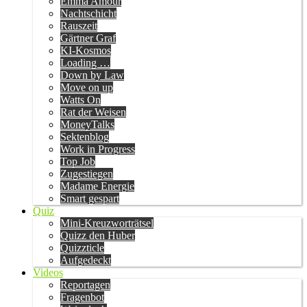
Emma Amour
Nachtschicht
Rauszeit
Gärtner Graf
KI-Kosmos
Loading …
Down by Law
Move on up
Watts On
Rat der Weisen
MoneyTalks
Sektenblog
Work in Progress
Top Job
Zugestiegen
Madame Energie
Smart gespart
Quiz
Mini-Kreuzworträtsel
Quizz den Huber
Quizzticle
Aufgedeckt
Videos
Reportagen
Fragenbot