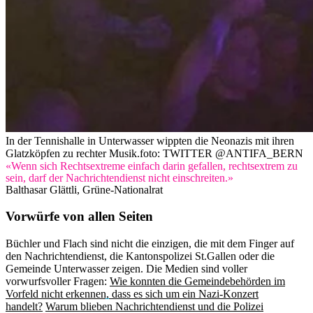
In der Tennishalle in Unterwasser wippten die Neonazis mit ihren
Glatzköpfen zu rechter Musik.
foto: TWITTER @ANTIFA_BERN
«Wenn sich Rechtsextreme einfach darin gefallen, rechtsextrem zu
sein, darf der Nachrichtendienst nicht einschreiten.»
Balthasar Glättli, Grüne-Nationalrat
Vorwürfe von allen Seiten
Büchler und Flach sind nicht die einzigen, die mit dem Finger auf
den Nachrichtendienst, die Kantonspolizei St.Gallen oder die
Gemeinde Unterwasser zeigen. Die Medien sind voller
vorwurfsvoller Fragen:
Wie konnten die Gemeindebehörden im
Vorfeld nicht erkennen, dass es sich um ein Nazi-Konzert
handelt?
Warum blieben Nachrichtendienst und die Polizei