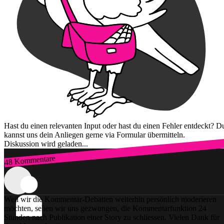
Hast du einen relevanten Input oder hast du einen Fehler entdeckt? D
kannst uns dein Anliegen gerne via Formular übermitteln.
Diskussion wird geladen...
48 Kommentare
Zum Login
Weil wir die Kommentar-Debatten weiterhin persönlich moderieren
möchten, sehen wir uns gezwungen, die Kommentarfunktion 24
Stunden nach Publikation einer Story zu schliessen. Vielen Dank für