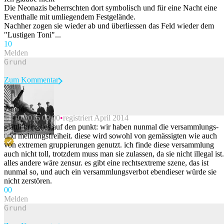
Die Neonazis beherrschten dort symbolisch und für eine Nacht eine
Eventhalle mit umliegendem Festgelände.
Nachher zogen sie wieder ab und überliessen das Feld wieder dem
"Lustigen Toni"...
1
0
Melden
Zum Kommentar
7immi
18.10.2016 09:00
registriert April 2014
Beitrag melden
glättli bringt es auf den punkt: wir haben nunmal die versammlungs-
und meinungsfreiheit. diese wird sowohl von gemässigten wie auch
von extremen gruppierungen genutzt. ich finde diese versammlung
auch nicht toll, trotzdem muss man sie zulassen, da sie nicht illegal ist.
alles andere wäre zensur. es gibt eine rechtsextreme szene, das ist
nunmal so, und auch ein versammlungsverbot ebendieser würde sie
nicht zerstören.
0
0
Melden