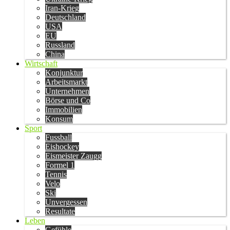
Iran-Krieg
Deutschland
USA
EU
Russland
China
Wirtschaft
Konjunktur
Arbeitsmarkt
Unternehmen
Börse und Co
Immobilien
Konsum
Sport
Fussball
Eishockey
Eismeister Zaugg
Formel 1
Tennis
Velo
Ski
Unvergessen
Resultate
Leben
Gefühle