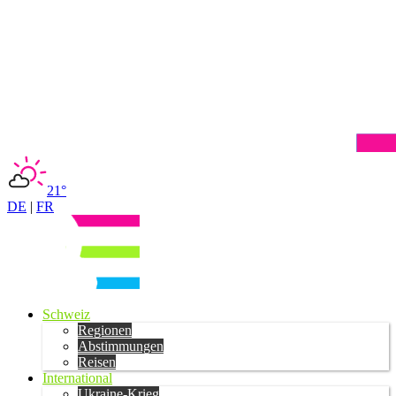
21°
DE
|
FR
Schweiz
Regionen
Abstimmungen
Reisen
International
Ukraine-Krieg