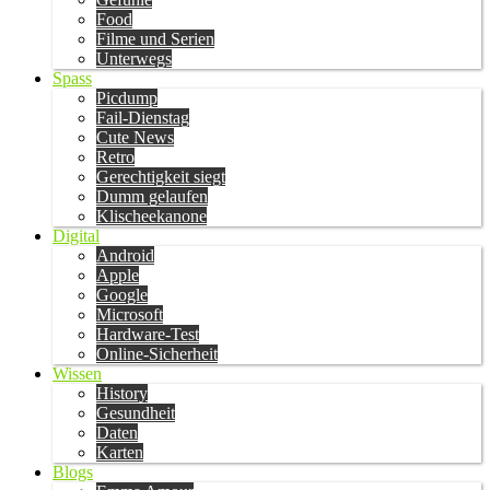
Food
Filme und Serien
Unterwegs
Spass
Picdump
Fail-Dienstag
Cute News
Retro
Gerechtigkeit siegt
Dumm gelaufen
Klischeekanone
Digital
Android
Apple
Google
Microsoft
Hardware-Test
Online-Sicherheit
Wissen
History
Gesundheit
Daten
Karten
Blogs