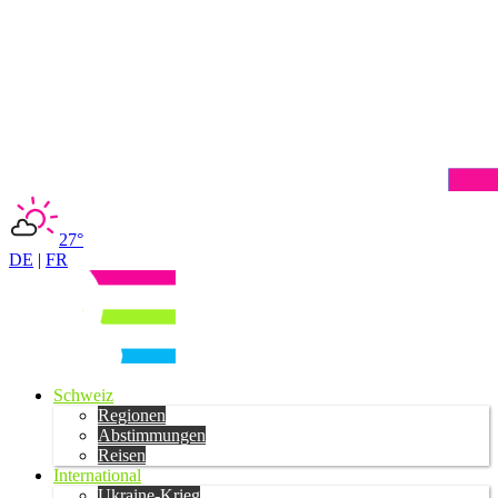
27°
DE
|
FR
Schweiz
Regionen
Abstimmungen
Reisen
International
Ukraine-Krieg