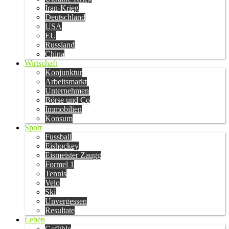
Iran-Krieg
Deutschland
USA
EU
Russland
China
Wirtschaft
Konjunktur
Arbeitsmarkt
Unternehmen
Börse und Co
Immobilien
Konsum
Sport
Fussball
Eishockey
Eismeister Zaugg
Formel 1
Tennis
Velo
Ski
Unvergessen
Resultate
Leben
Gefühle