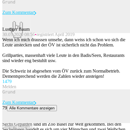
Zum Kommentar
Lustiger Baum
30.07.2020 08:56
registriert April 2019
Beitrag melden
Wenn ich mich draussen umsehe, dann weiss ich schon wo sich die
Leute anstecken und der ÖV ist sicherlich nicht das Problem.
Grillparties, massenhaft viele Leute in den Badis/Seen, Restaurants
sind wieder eng bestuhlt usw.
Die Schweiz ist abgesehen vom ÖV zurück zum Normalbetrieb.
Dementsprechend werden die Zahlen wieder ansteigen!
147
9
Melden
Zum Kommentar
79
Alle Kommentare anzeigen
Sechs Baby-Geparden im Zolli geboren – die Namen sind
gewöhnungsbedürftig
Sechs Geparden sind im Zoo Basel zur Welt gekommen. Bei den
Beitrag melden
Sechslingen handelt es sich um vier Männchen und zwei Weibchen.