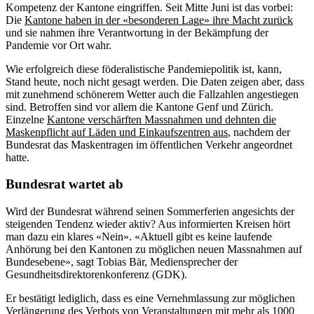
Kompetenz der Kantone eingriffen. Seit Mitte Juni ist das vorbei:
Die
Kantone haben in der «besonderen Lage» ihre Macht zurück
und sie nahmen ihre Verantwortung in der Bekämpfung der
Pandemie vor Ort wahr.
Wie erfolgreich diese föderalistische Pandemiepolitik ist, kann,
Stand heute, noch nicht gesagt werden. Die Daten zeigen aber, dass
mit zunehmend schönerem Wetter auch die Fallzahlen angestiegen
sind. Betroffen sind vor allem die Kantone Genf und Zürich.
Einzelne
Kantone verschärften Massnahmen und dehnten die
Maskenpflicht auf Läden und Einkaufszentren aus
, nachdem der
Bundesrat das Maskentragen im öffentlichen Verkehr angeordnet
hatte.
Bundesrat wartet ab
Wird der Bundesrat während seinen Sommerferien angesichts der
steigenden Tendenz wieder aktiv? Aus informierten Kreisen hört
man dazu ein klares «Nein». «Aktuell gibt es keine laufende
Anhörung bei den Kantonen zu möglichen neuen Massnahmen auf
Bundesebene», sagt Tobias Bär, Mediensprecher der
Gesundheitsdirektorenkonferenz (GDK).
Er bestätigt lediglich, dass es eine Vernehmlassung zur möglichen
Verlängerung des Verbots von Veranstaltungen mit mehr als 1000