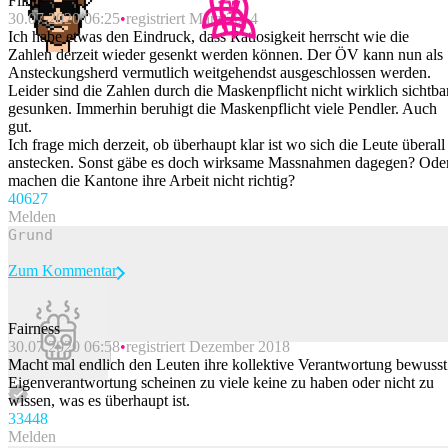
Flint
30.07.2020 06:25
registriert März 2014
Ich habe etwas den Eindruck, dass Ratlosigkeit herrscht wie die
Zahlen derzeit wieder gesenkt werden können. Der ÖV kann nun als
Ansteckungsherd vermutlich weitgehendst ausgeschlossen werden.
Leider sind die Zahlen durch die Maskenpflicht nicht wirklich sichtba
gesunken. Immerhin beruhigt die Maskenpflicht viele Pendler. Auch
gut.
Ich frage mich derzeit, ob überhaupt klar ist wo sich die Leute überall
anstecken. Sonst gäbe es doch wirksame Massnahmen dagegen? Ode
machen die Kantone ihre Arbeit nicht richtig?
406
27
Melden
Zum Kommentar
Fairness
30.07.2020 06:58
registriert Dezember 2018
Beitrag melden
Macht mal endlich den Leuten ihre kollektive Verantwortung bewusst
Eigenverantwortung scheinen zu viele keine zu haben oder nicht zu
wissen, was es überhaupt ist.
334
48
Melden