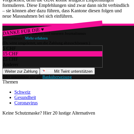
formulieren. Diese Empfehlungen sind zwar dann nicht verbindlich
– sie können aber dazu führen, dass Kantone diesen folgen und
neue Massnahmen bei sich einführen.
DANKE FÜR DIE ♥
Würdest du gerne watson und unseren Journalismus
unterstützen?
Mehr erfahren
(Du wirst umgeleitet, um die Zahlung abzuschliessen.)
5 CHF
15 CHF
25 CHF
Anderer
Weiter zur Zahlung
Mit Twint unterstützen
Oder unterstütze uns per
Banküberweisung
.
Themen
Schweiz
Gesundheit
Coronavirus
Keine Schutzmaske? Hier 20 lustige Alternativen