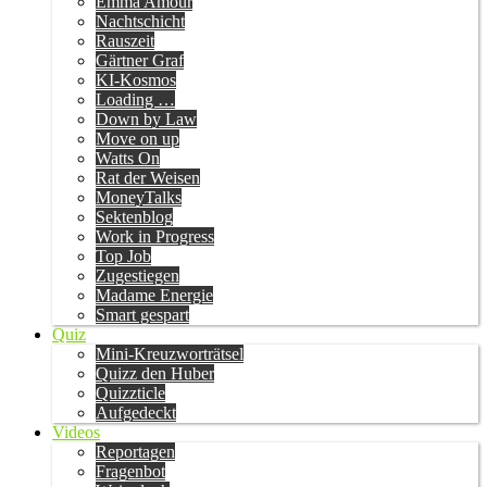
Emma Amour
Nachtschicht
Rauszeit
Gärtner Graf
KI-Kosmos
Loading …
Down by Law
Move on up
Watts On
Rat der Weisen
MoneyTalks
Sektenblog
Work in Progress
Top Job
Zugestiegen
Madame Energie
Smart gespart
Quiz
Mini-Kreuzworträtsel
Quizz den Huber
Quizzticle
Aufgedeckt
Videos
Reportagen
Fragenbot