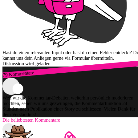
Hast du einen relevanten Input oder hast du einen Fehler entdeckt? D
kannst uns dein Anliegen gerne via Formular übermitteln.
Diskussion wird geladen...
79 Kommentare
Zum Login
Weil wir die Kommentar-Debatten weiterhin persönlich moderieren
möchten, sehen wir uns gezwungen, die Kommentarfunktion 24
Stunden nach Publikation einer Story zu schliessen. Vielen Dank für
dein Verständnis!
Die beliebtesten Kommentare