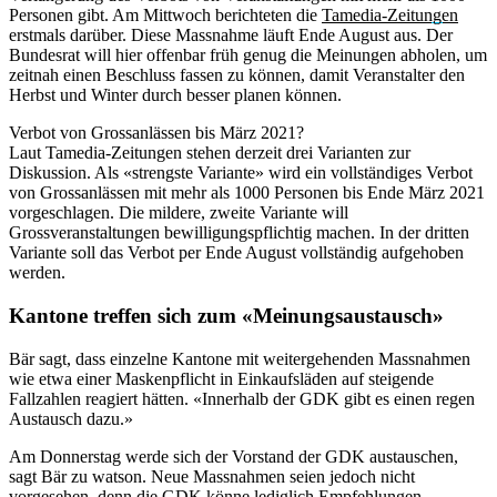
Personen gibt. Am Mittwoch berichteten die
Tamedia-Zeitungen
erstmals darüber. Diese Massnahme läuft Ende August aus. Der
Bundesrat will hier offenbar früh genug die Meinungen abholen, um
zeitnah einen Beschluss fassen zu können, damit Veranstalter den
Herbst und Winter durch besser planen können.
Verbot von Grossanlässen bis März 2021?
Laut Tamedia-Zeitungen stehen derzeit drei Varianten zur
Diskussion. Als «strengste Variante» wird ein vollständiges Verbot
von Grossanlässen mit mehr als 1000 Personen bis Ende März 2021
vorgeschlagen. Die mildere, zweite Variante will
Grossveranstaltungen bewilligungspflichtig machen. In der dritten
Variante soll das Verbot per Ende August vollständig aufgehoben
werden.
Kantone treffen sich zum «Meinungsaustausch»
Bär sagt, dass einzelne Kantone mit weitergehenden Massnahmen
wie etwa einer Maskenpflicht in Einkaufsläden auf steigende
Fallzahlen reagiert hätten. «Innerhalb der GDK gibt es einen regen
Austausch dazu.»
Am Donnerstag werde sich der Vorstand der GDK austauschen,
sagt Bär zu watson. Neue Massnahmen seien jedoch nicht
vorgesehen, denn die GDK könne lediglich Empfehlungen