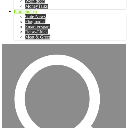
Wein doch
MoneyTalks
Promotionen
Gute News
Flugmodus
Smart gespart
Reise-Glück
Meat & Greet