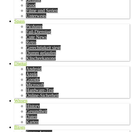
Food
Filme und Serien
Unterwegs
Spass
Picdump
Fail-Dienstag
Cute News
Retro
Gerechtigkeit siegt
Dumm gelaufen
Klischeekanone
Digital
Android
Apple
Google
Microsoft
Hardware-Test
Online-Sicherheit
Wissen
History
Gesundheit
Daten
Karten
Blogs